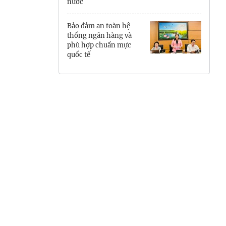
nước
Hưng Yên
Bảo đảm an toàn hệ
Hải Phòng
thống ngân hàng và
phù hợp chuẩn mực
quốc tế
Khánh Hòa
Lai Châu
Lào Cai
Lâm Đồng
Lạng Sơn
Nghệ An
Ninh Bình
Phú Thọ