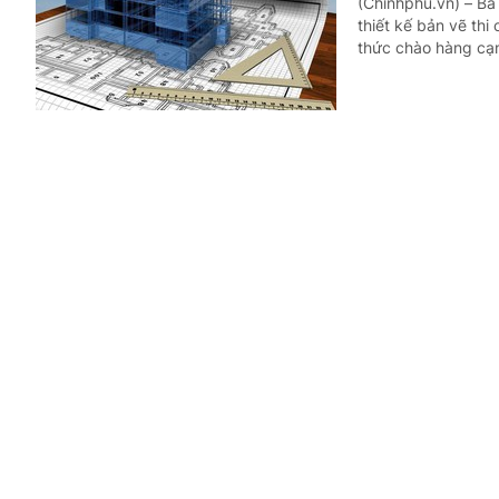
(Chinhphu.vn) – Bà 
thiết kế bản vẽ th
thức chào hàng cạn