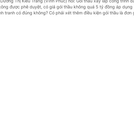
Dương Thị Kiều Trang (Vĩnh Phúc) hỏi: Gói thầu xây lắp công trình đ
i công được phê duyệt, có giá gói thầu không quá 5 tỷ đồng áp dụng 
h tranh có đúng không? Có phải xét thêm điều kiện gói thầu là đơn g