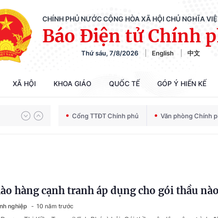
CHÍNH PHỦ NƯỚC CỘNG HÒA XÃ HỘI CHỦ NGHĨA VI
Báo Điện tử Chính 
Thứ sáu, 7/8/2026
English
中文
XÃ HỘI
KHOA GIÁO
QUỐC TẾ
GÓP Ý HIẾN KẾ
Chiến dịch 500 ngày đêm tìm kiếm, quy tập và xác định danh tính hài cốt liệt sĩ
Cổng TTĐT Chính phủ
Văn phòng Chính 
Bảo vệ nền tảng tư tưởng của Đảng trong kỷ nguyên phát triển mới
ào hàng cạnh tranh áp dụng cho gói thầu nà
Chiến dịch 500 ngày đêm tìm kiếm, quy tập và xác định danh tính hài cốt liệt sĩ
anh nghiệp
10 năm trước