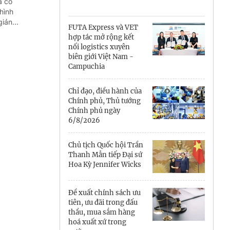
Cà Mau
ã có
hình
iản...
Cần Thơ
FUTA Express và VET
hợp tác mở rộng kết
Điện Biên
nối logistics xuyên
biên giới Việt Nam -
Đà Nẵng
Campuchia
Đắk Lắk
Chỉ đạo, điều hành của
Chính phủ, Thủ tướng
Đồng Nai
Chính phủ ngày
6/8/2026
Đồng Tháp
Chủ tịch Quốc hội Trần
Gia Lai
Thanh Mẫn tiếp Đại sứ
Hoa Kỳ Jennifer Wicks
Hà Nội
Đề xuất chính sách ưu
Hồ Chí Minh
tiên, ưu đãi trong đấu
thầu, mua sắm hàng
Hà Tĩnh
hoá xuất xứ trong