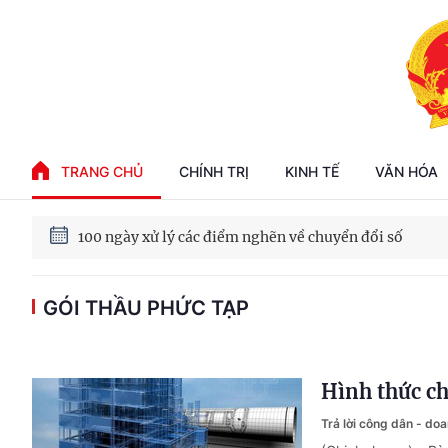
Phát triển kinh tế nhà nước trong kỷ nguyên mới
TRANG CHỦ
CHÍNH TRỊ
KINH TẾ
VĂN HÓA
100 ngày xử lý các điểm nghẽn về chuyển đổi số
GÓI THẦU PHỨC TẠP
Phát triển nhà ở cho thuê - Trụ cột chiến lược, lâu dài
Phát triển kinh tế nhà nước trong kỷ nguyên mới
Hình thức ch
Trả lời công dân - do