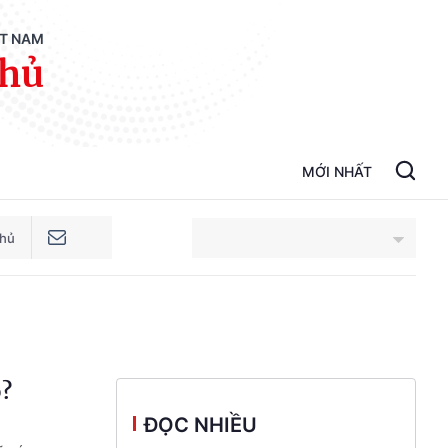
ỆT NAM
phủ
MỚI NHẤT
phủ
An Giang
Bắc Ninh
o?
Cao Bằng
ĐỌC NHIỀU