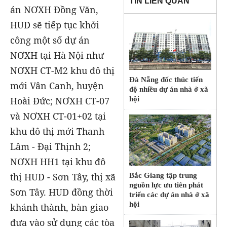
TIN LIÊN QUAN
án NƠXH Đồng Văn,
HUD sẽ tiếp tục khởi
công một số dự án
NƠXH tại Hà Nội như
NƠXH CT-M2 khu đô thị
Đà Nẵng đốc thúc tiến
mới Vân Canh, huyện
độ nhiều dự án nhà ở xã
Hoài Đức; NƠXH CT-07
hội
và NƠXH CT-01+02 tại
khu đô thị mới Thanh
Lâm - Đại Thịnh 2;
NƠXH HH1 tại khu đô
thị HUD - Sơn Tây, thị xã
Bắc Giang tập trung
nguồn lực ưu tiên phát
Sơn Tây. HUD đồng thời
triển các dự án nhà ở xã
hội
khánh thành, bàn giao
đưa vào sử dụng các tòa