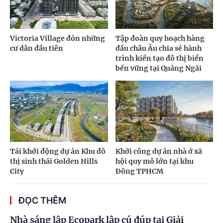
Victoria Village đón những
Tập đoàn quy hoạch hàng
cư dân đầu tiên
đầu châu Âu chia sẻ hành
trình kiến tạo đô thị biển
bền vững tại Quảng Ngãi
Tái khởi động dự án Khu đô
Khởi công dự án nhà ở xã
thị sinh thái Golden Hills
hội quy mô lớn tại khu
City
Đông TPHCM
ĐỌC THÊM
Nhà sáng lập Ecopark lập cú đúp tại Giải