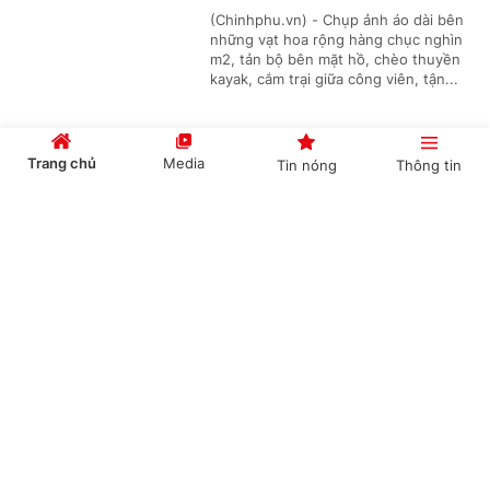
(Chinhphu.vn) - Chụp ảnh áo dài bên
những vạt hoa rộng hàng chục nghìn
m2, tản bộ bên mặt hồ, chèo thuyền
kayak, cắm trại giữa công viên, tận...
Trang chủ
Media
Tin nóng
Thông tin
Động thổ trường Phổ thông liên cấp Edison
quy mô 3.600 học sinh tại đô thị Eco Retreat
Cổng TTĐT Chính phủ
English
中文
(Chinhphu.vn) - Sáng 29/1, tại Đại đô
thị Eco Retreat, nhà sáng lập Ecopark
và hệ thống Trường Phổ thông liên
cấp Edison tổ chức Lễ động thổ...
Chuyên mục
Rừng Mai: Mảnh ghép đầu tiên mở ra Mùa Lễ
CHÍNH TRỊ
KINH TẾ
hội tại Eco Retreat
VĂN HÓA
XÃ HỘI
(Chinhphu.vn) - Khởi đầu Mùa Lễ hội