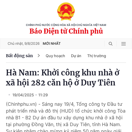
CHÍNH PHỦ NƯỚC CỘNG HÒA XÃ HỘI CHỦ NGHĨA VIỆT NAM
Báo Điện tử Chính phủ
Chủ nhật,
9/8/2026
MỚI NHẤT
Bất động sản
Quy hoạch
Dự án
Thị trường
Hà Nam: Khởi công khu nhà ở
xã hội 282 căn hộ ở Duy Tiên
19/04/2025
11:29
(Chinhphu.vn) - Sáng nay 19/4, Tổng công ty Đầu tư
phát triển nhà và đô thị (HUD) tổ chức khởi công Tòa
nhà B1 - B2 Dự án đầu tư xây dựng khu nhà ở xã hội
tại phường Đồng Văn, thị xã Duy Tiên, tỉnh Hà Nam.
Sự kiện nhằm chào mừng kỷ niệm 50 năm ngày giải