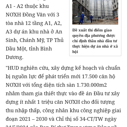
A1 - A2 thuộc khu
NƠXH Đồng Văn với 3
tòa nhà 12 tầng A1, A2,
Đề xuất thí điểm giao
A3 dự án khu nhà ở An
quyền địa phương được
Sinh, Chánh Mỹ, TP Thủ
chỉ định thầu nhà đầu tư
thực hiện dự án nhà ở xã
Dầu Một, tỉnh Bình
hội
Dương.
"HUD nghiên cứu, xây dựng kế hoạch và chuẩn
bị nguồn lực để phát triển mới 17.500 căn hộ
NƠXH với tổng diện tích sàn 1.730.000m2
nhằm tham gia thiết thực vào đề án Đầu tư xây
dựng ít nhất 1 triệu căn NƠXH cho đối tượng
thu nhập thấp, công nhân khu công nghiệp giai
đoạn 2021 – 2030 và Chỉ thị số 34-CT/TW ngày