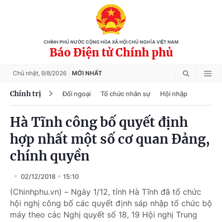
CHÍNH PHỦ NƯỚC CỘNG HÒA XÃ HỘI CHỦ NGHĨA VIỆT NAM
Báo Điện tử Chính phủ
Chủ nhật,
9/8/2026
MỚI NHẤT
Chính trị
Đối ngoại
Tổ chức nhân sự
Hội nhập
Hà Tĩnh công bố quyết định
hợp nhất một số cơ quan Đảng,
chính quyền
02/12/2018
15:10
(Chinhphu.vn) – Ngày 1/12, tỉnh Hà Tĩnh đã tổ chức
hội nghị công bố các quyết định sáp nhập tổ chức bộ
máy theo các Nghị quyết số 18, 19 Hội nghị Trung