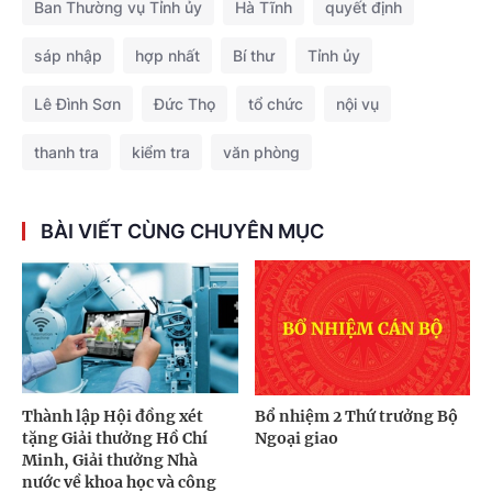
Ban Thường vụ Tỉnh ủy
Hà Tĩnh
quyết định
sáp nhập
hợp nhất
Bí thư
Tỉnh ủy
Lê Đình Sơn
Đức Thọ
tổ chức
nội vụ
thanh tra
kiểm tra
văn phòng
BÀI VIẾT CÙNG CHUYÊN MỤC
Thành lập Hội đồng xét
Bổ nhiệm 2 Thứ trưởng Bộ
tặng Giải thưởng Hồ Chí
Ngoại giao
Minh, Giải thưởng Nhà
nước về khoa học và công