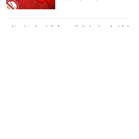
Hội nghị công bố các quyết định của Bộ Chính
trị, Ban Bí thư về công tác cán bộ
Cổng TTĐT Chính phủ
English
中文
(Chinhphu.vn) - Sáng 23/7, tại Trụ sở
Trung ương Đảng, Ủy viên Bộ Chính
Trang chủ
Media
Tin nóng
Thông tin
trị, Thường trực Ban Bí thư Trần Cẩm
Tú chủ trì Hội nghị công bố các...
Chuyên mục
Thủ tướng Chính phủ Lê Minh Hưng làm
CHÍNH TRỊ
KINH TẾ
Trưởng Ban Chỉ đạo Phòng thủ dân sự quốc
gia
VĂN HÓA
XÃ HỘI
(Chinhphu.vn) - Thủ tướng Chính phủ
KHOA GIÁO
QUỐC TẾ
Lê Minh Hưng vừa ký Quyết định số
1328/QĐ-TTg ngày 21/7/2026 về việc
GÓP Ý HIẾN KẾ
kiện toàn Ban Chỉ đạo Phòng thủ...