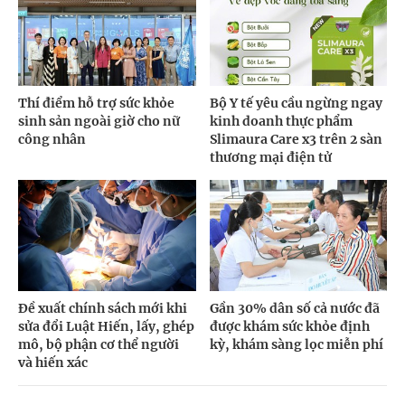
Thí điểm hỗ trợ sức khỏe
Bộ Y tế yêu cầu ngừng ngay
sinh sản ngoài giờ cho nữ
kinh doanh thực phẩm
công nhân
Slimaura Care x3 trên 2 sàn
thương mại điện tử
Đề xuất chính sách mới khi
Gần 30% dân số cả nước đã
sửa đổi Luật Hiến, lấy, ghép
được khám sức khỏe định
mô, bộ phận cơ thể người
kỳ, khám sàng lọc miễn phí
và hiến xác