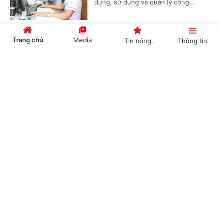
dụng, sử dụng và quản lý công...
Trang chủ
Media
Tin nóng
Thông tin
Hướng dẫn khám sức khỏe định kỳ miễn phí
cho trẻ dưới 6 tuổi
Cổng TTĐT Chính phủ
English
中文
(Chinhphu.vn) - Tất cả trẻ dưới 6 tuổi
trên toàn quốc sẽ được khám sức
khỏe định kỳ miễn phí ít nhất mỗi
năm một lần nhằm đánh giá tình...
Chuyên mục
Phát huy vai trò của y học cổ truyền trong
CHÍNH TRỊ
KINH TẾ
chăm sóc, nâng cao sức khỏe Nhân dân
VĂN HÓA
XÃ HỘI
(Chinhphu.vn) - Phó Thủ tướng Chính
phủ Phạm Thị Thanh Trà ký Quyết
KHOA GIÁO
QUỐC TẾ
định số 1250/QĐ-TTg ngày 09/7/2026
về việc ban hành Kế hoạch thực...
GÓP Ý HIẾN KẾ