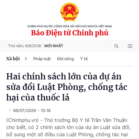
CHÍNH PHỦ NƯỚC CỘNG HÒA XÃ HỘI CHỦ NGHĨA VIỆT NAM
Báo Điện tử Chính phủ
Thứ năm,
6/8/2026
MỚI NHẤT
Xã hội
Pháp luật
Đời sống
Y tế
Hai chính sách lớn của dự án
sửa đổi Luật Phòng, chống tác
hại của thuốc lá
06/07/2026
15:16
(Chinhphu.vn) - Thứ trưởng Bộ Y tế Trần Văn Thuấn
cho biết, có 2 chính sách lớn của dự án Luật sửa đổi,
bổ sung một số điều của Luật Phòng, chống tác hại