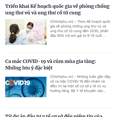
Triển khai Kế hoạch quốc gia về phòng chống
ung thư vú và ung thư cổ tử cung
(Chinhphu.vn) – Theo Kế hoạch quốc
gia về phòng chống ung thư vú và
ung thư cổ tử cung đến 2035, phấn
đấu 90% trẻ em gái từ 9-15 tuổi...
Ca mắc COVID-19 và cúm mùa gia tăng:
Những lưu ý đặc biệt
(Chinhphu.vn) - Những tuần gần đây,
số ca mắc COVID-19 đến khám và
điều trị tại một số cơ sở y tế có xu
hướng tăng. Bộ Y tế khuyến cáo...
Từ dự án đầu tư y tế cơ sở đến niềm tin của