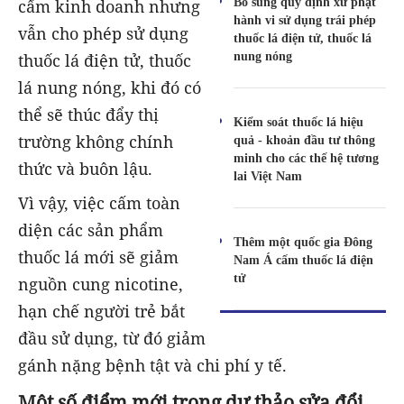
Bổ sung quy định xử phạt
cấm kinh doanh nhưng
hành vi sử dụng trái phép
vẫn cho phép sử dụng
thuốc lá điện tử, thuốc lá
nung nóng
thuốc lá điện tử, thuốc
lá nung nóng, khi đó có
thể sẽ thúc đẩy thị
Kiểm soát thuốc lá hiệu
trường không chính
quả - khoản đầu tư thông
minh cho các thế hệ tương
thức và buôn lậu.
lai Việt Nam
Vì vậy, việc cấm toàn
diện các sản phẩm
Thêm một quốc gia Đông
thuốc lá mới sẽ giảm
Nam Á cấm thuốc lá điện
tử
nguồn cung nicotine,
hạn chế người trẻ bắt
đầu sử dụng, từ đó giảm
gánh nặng bệnh tật và chi phí y tế.
Một số điểm mới trong dự thảo sửa đổi