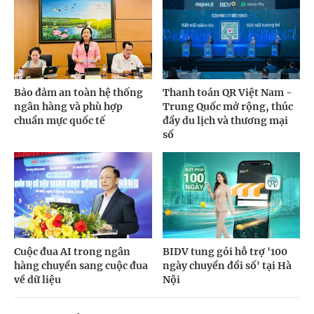
Bảo đảm an toàn hệ thống
Thanh toán QR Việt Nam -
ngân hàng và phù hợp
Trung Quốc mở rộng, thúc
chuẩn mực quốc tế
đẩy du lịch và thương mại
số
Cuộc đua AI trong ngân
BIDV tung gói hỗ trợ '100
hàng chuyển sang cuộc đua
ngày chuyển đổi số' tại Hà
về dữ liệu
Nội