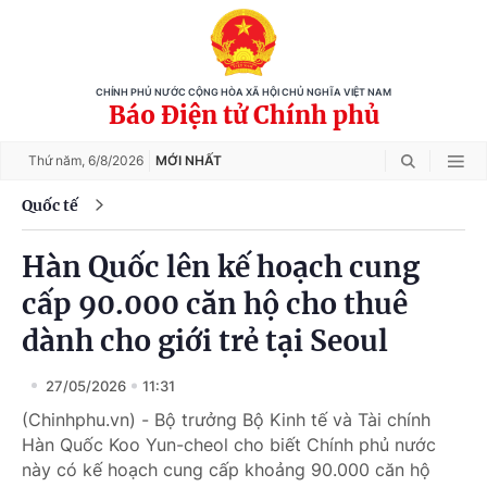
CHÍNH PHỦ NƯỚC CỘNG HÒA XÃ HỘI CHỦ NGHĨA VIỆT NAM
Báo Điện tử Chính phủ
Thứ năm,
6/8/2026
MỚI NHẤT
Quốc tế
Hàn Quốc lên kế hoạch cung
cấp 90.000 căn hộ cho thuê
dành cho giới trẻ tại Seoul
27/05/2026
11:31
(Chinhphu.vn) - Bộ trưởng Bộ Kinh tế và Tài chính
Hàn Quốc Koo Yun-cheol cho biết Chính phủ nước
này có kế hoạch cung cấp khoảng 90.000 căn hộ