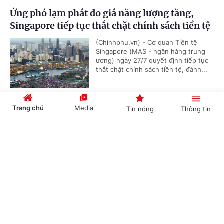
Ứng phó lạm phát do giá năng lượng tăng,
Singapore tiếp tục thắt chặt chính sách tiền tệ
(Chinhphu.vn) - Cơ quan Tiền tệ
Singapore (MAS - ngân hàng trung
ương) ngày 27/7 quyết định tiếp tục
thắt chặt chính sách tiền tệ, đánh...
Trang chủ
Media
Tin nóng
Thông tin
Bộ Ngoại giao thông tin về công tác cứu hộ,
cứu nạn tàu Khôi Nguyên 18 gặp nạn trên biển
Cổng TTĐT Chính phủ
English
中文
(Chinhphu.vn) - Theo thông tin từ
các cơ quan chức năng Việt Nam, tàu
Khôi Nguyên 18 gồm 62 người đã bị
chìm khi hoạt động trong điều kiện...
Chuyên mục