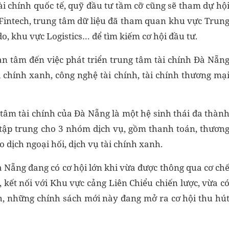
tài chính quốc tế, quỹ đầu tư tầm cỡ cũng sẽ tham dự hộ
 Fintech, trung tâm dữ liệu đã tham quan khu vực Trun
o, khu vực Logistics… để tìm kiếm cơ hội đầu tư.
uan tâm đến việc phát triển trung tâm tài chính Đà Nẵn
i chính xanh, công nghệ tài chính, tài chính thương mạ
âm tài chính của Đà Nẵng là một hệ sinh thái đa thàn
 tập trung cho 3 nhóm dịch vụ, gồm thanh toán, thươn
o dịch ngoại hối, dịch vụ tài chính xanh.
 Nẵng đang có cơ hội lớn khi vừa được thông qua cơ ch
 kết nối với Khu vực cảng Liên Chiểu chiến lược, vừa c
ính, những chính sách mới này đang mở ra cơ hội thu hú