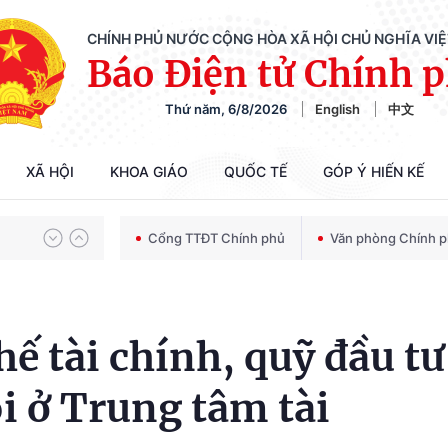
CHÍNH PHỦ NƯỚC CỘNG HÒA XÃ HỘI CHỦ NGHĨA VI
Báo Điện tử Chính 
Thứ năm, 6/8/2026
English
中文
Chiến dịch 500 ngày đêm tìm kiếm, quy tập và xác định danh tính hài cốt liệt sĩ
XÃ HỘI
KHOA GIÁO
QUỐC TẾ
GÓP Ý HIẾN KẾ
Bảo vệ nền tảng tư tưởng của Đảng trong kỷ nguyên phát triển mới
Cổng TTĐT Chính phủ
Văn phòng Chính 
Chiến dịch 500 ngày đêm tìm kiếm, quy tập và xác định danh tính hài cốt liệt sĩ
hế tài chính, quỹ đầu tư
ội ở Trung tâm tài