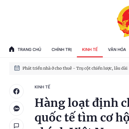
Phát triển kinh tế nhà nước trong kỷ nguyên mới
100 ngày xử lý các điểm nghẽn về chuyển đổi số
TRANG CHỦ
CHÍNH TRỊ
KINH TẾ
VĂN HÓA
Phát triển nhà ở cho thuê - Trụ cột chiến lược, lâu dài
Phát triển kinh tế nhà nước trong kỷ nguyên mới
KINH TẾ
Hàng loạt định c
quốc tế tìm cơ h