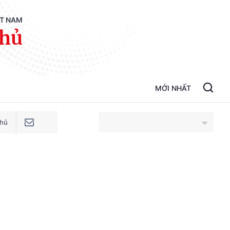
ỆT NAM
phủ
MỚI NHẤT
phủ
An Giang
Bắc Ninh
Cao Bằng