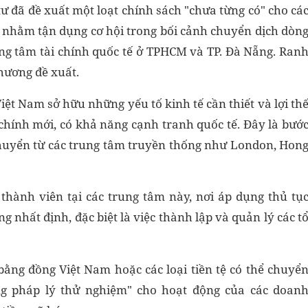
ư đã đề xuất một loạt chính sách "chưa từng có" cho cá
c, nhằm tận dụng cơ hội trong bối cảnh chuyển dịch dòn
ung tâm tài chính quốc tế ở TPHCM và TP. Đà Nẵng. Ran
phương đề xuất.
ệt Nam sở hữu những yếu tố kinh tế cần thiết và lợi th
 chính mới, có khả năng cạnh tranh quốc tế. Đây là bướ
huyển từ các trung tâm truyền thống như London, Hon
 thành viên tại các trung tâm này, nơi áp dụng thủ tụ
 nhất định, đặc biệt là việc thành lập và quản lý các t
bằng đồng Việt Nam hoặc các loại tiền tệ có thể chuyể
ng pháp lý thử nghiệm" cho hoạt động của các doan