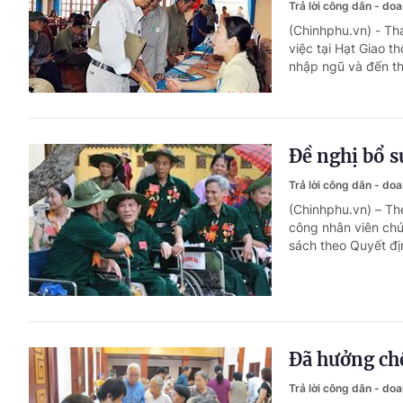
Trả lời công dân - do
(Chinhphu.vn) - Th
việc tại Hạt Giao 
nhập ngũ và đến th
Đề nghị bổ s
Trả lời công dân - do
(Chinhphu.vn) – Th
công nhân viên ch
sách theo Quyết đị
Đã hưởng chế
Trả lời công dân - do