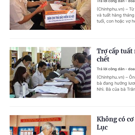
Trả lời công dân - do
(Chinhphu.vn) – Từ
và tuất hàng tháng 
tuổi, con hoặc vợ 
Trợ cấp tuất
chết
Trả lời công dân - do
(Chinhphu.vn) – Ôn
bà đang hưởng lươ
Nhì. Bà của bà Tr
Không có cơ 
Lục