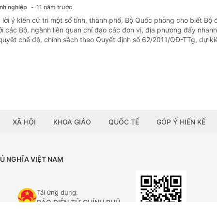
anh nghiệp
11 năm trước
 lời ý kiến cử tri một số tỉnh, thành phố, Bộ Quốc phòng cho biết Bộ
ới các Bộ, ngành liên quan chỉ đạo các đơn vị, địa phương đẩy nhanh
 quyết chế độ, chính sách theo Quyết định số 62/2011/QĐ-TTg, dự kiế
XÃ HỘI
KHOA GIÁO
QUỐC TẾ
GÓP Ý HIẾN KẾ
HỦ NGHĨA VIỆT NAM
Tải ứng dụng:
BÁO ĐIỆN TỬ CHÍNH PHỦ