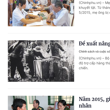
(Chinhphu.vn) – Mẹ
khuyết tật. Từ thá
5/2015, mẹ ông bị 
Đề xuất nân
Chính sách và cuộc 
(Chinhphu.vn) – Bộ
độ trợ cấp hàng th
chiến.
Năm 2015, gi
nhân