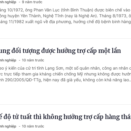
anh nghiệp
9 năm trước
áng 10/1972, ông Phan Văn Lục (tỉnh Bình Thuận) được biên chế vào
thông huyện Yên Thành, Nghệ Tĩnh (nay là Nghệ An). Tháng 8/1973, 
áng 11/1982 xuất ngũ về địa phương, hưởng chế độ bệnh binh hàng.
ung đối tượng được hưởng trợ cấp một lần
anh nghiệp
10 năm trước
eo ý kiến của cử tri tỉnh Lạng Sơn, một số quân nhân, công an nhân 
ức trực tiếp tham gia kháng chiến chống Mỹ nhưng không được hưở
nh 290/2005/QĐ-TTg, hiện nay đã già yếu, không còn khả năng lao..
 độ tử tuất thì không hưởng trợ cấp hàng th
anh nghiệp
10 năm trước