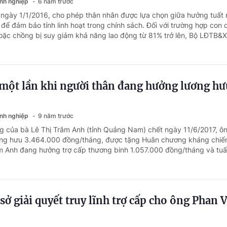
anh nghiệp
6 năm trước
 ngày 1/1/2016, cho phép thân nhân được lựa chọn giữa hưởng tuất 
để đảm bảo tính linh hoạt trong chính sách. Đối với trường hợp con 
hoặc chồng bị suy giảm khả năng lao động từ 81% trở lên, Bộ LĐTB&X
 một lần khi người thân đang hưởng lương hư
anh nghiệp
9 năm trước
g của bà Lê Thị Trâm Anh (tỉnh Quảng Nam) chết ngày 11/6/2017, ô
ng hưu 3.464.000 đồng/tháng, được tặng Huân chương kháng chiế
âm Anh đang hưởng trợ cấp thương binh 1.057.000 đồng/tháng và tuất
sở giải quyết truy lĩnh trợ cấp cho ông Phan 