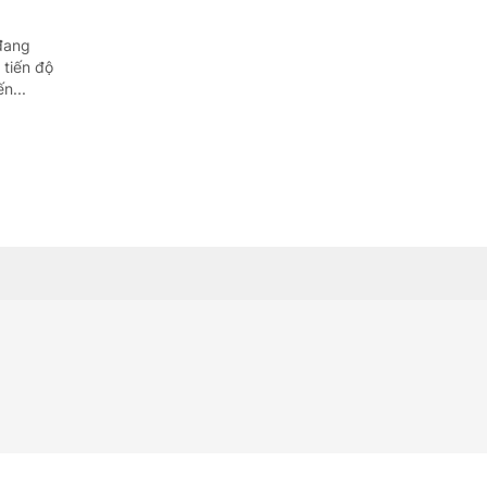
 đang
 tiến độ
n...