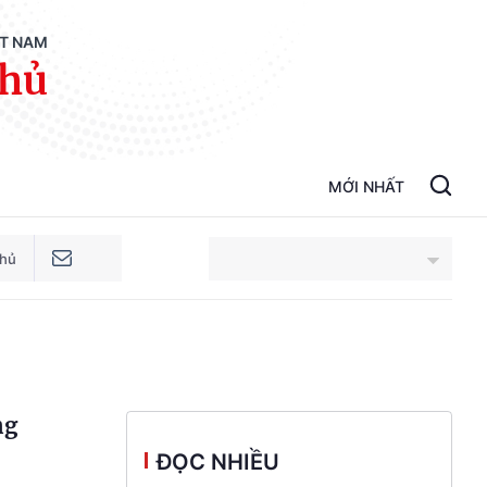
ỆT NAM
phủ
MỚI NHẤT
phủ
An Giang
Bắc Ninh
ng
Cao Bằng
ĐỌC NHIỀU