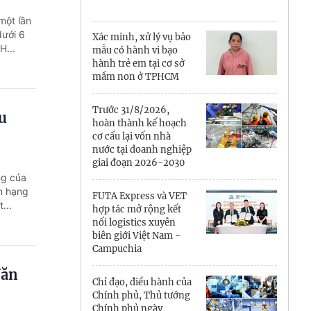
Cà Mau
một lần
Cần Thơ
dưới 6
Xác minh, xử lý vụ bảo
H...
mẫu có hành vi bạo
Điện Biên
hành trẻ em tại cơ sở
mầm non ở TPHCM
Đà Nẵng
Trước 31/8/2026,
u
Đắk Lắk
hoàn thành kế hoạch
cơ cấu lại vốn nhà
Đồng Nai
nước tại doanh nghiệp
giai đoạn 2026-2030
ng của
Đồng Tháp
n hạng
FUTA Express và VET
...
Gia Lai
hợp tác mở rộng kết
nối logistics xuyên
biên giới Việt Nam -
Hà Nội
Campuchia
Hồ Chí Minh
Văn
Chỉ đạo, điều hành của
Chính phủ, Thủ tướng
Hà Tĩnh
Chính phủ ngày