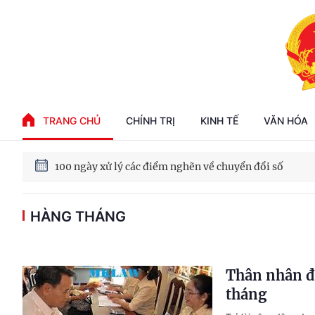
Phát triển kinh tế nhà nước trong kỷ nguyên mới
TRANG CHỦ
CHÍNH TRỊ
KINH TẾ
VĂN HÓA
100 ngày xử lý các điểm nghẽn về chuyển đổi số
HÀNG THÁNG
Phát triển nhà ở cho thuê - Trụ cột chiến lược, lâu dài
Phát triển kinh tế nhà nước trong kỷ nguyên mới
Thân nhân đ
tháng