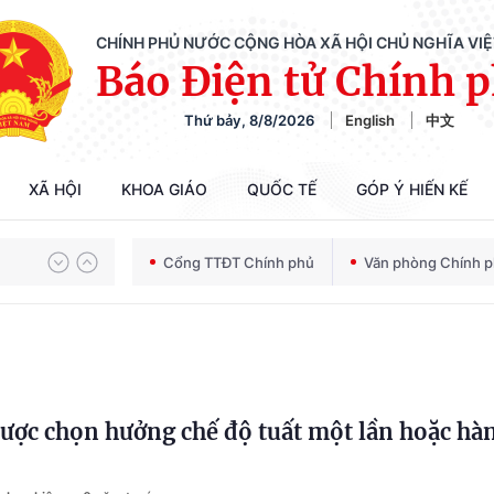
CHÍNH PHỦ NƯỚC CỘNG HÒA XÃ HỘI CHỦ NGHĨA VI
Báo Điện tử Chính 
Thứ bảy, 8/8/2026
English
中文
XÃ HỘI
KHOA GIÁO
QUỐC TẾ
GÓP Ý HIẾN KẾ
Chiến dịch 500 ngày đêm tìm kiếm, quy tập và xác định danh tính hài cốt liệt sĩ
Cổng TTĐT Chính phủ
Văn phòng Chính 
Bảo vệ nền tảng tư tưởng của Đảng trong kỷ nguyên phát triển mới
ược chọn hưởng chế độ tuất một lần hoặc hà
Chiến dịch 500 ngày đêm tìm kiếm, quy tập và xác định danh tính hài cốt liệt sĩ