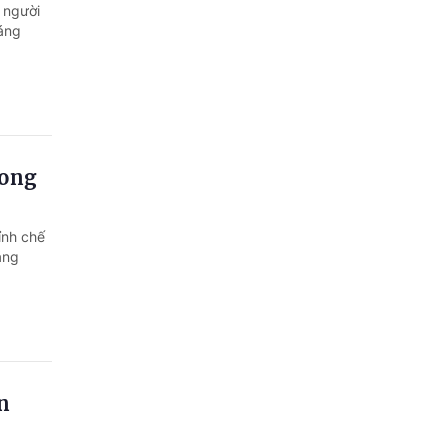
Quảng Ngãi
 người
áng
Quảng Ninh
Quảng Trị
Sơn La
hong
Thanh Hóa
Thái Nguyên
ỉnh chế
áng
Thừa Thiên Huế
Tuyên Quang
Tây Ninh
Vĩnh Long
ân