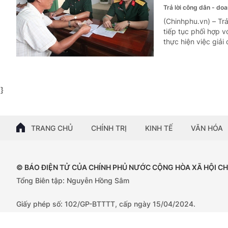
Trả lời công dân - do
(Chinhphu.vn) – Trả
tiếp tục phối hợp v
thực hiện việc giải
}
TRANG CHỦ
CHÍNH TRỊ
KINH TẾ
VĂN HÓA
© BÁO ĐIỆN TỬ CỦA CHÍNH PHỦ NƯỚC CỘNG HÒA XÃ HỘI C
Tổng Biên tập: Nguyễn Hồng Sâm
Giấy phép số: 102/GP-BTTTT, cấp ngày 15/04/2024.
Trụ sở: 16 Lê Hồng Phong - Ba Đình - Hà Nội;