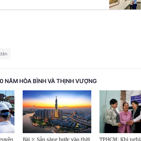
 dân
50 NĂM HÒA BÌNH VÀ THỊNH VƯỢNG
nguyên
Bài 2: Sẵn sàng bước vào thời
TPHCM: Khi nghĩa