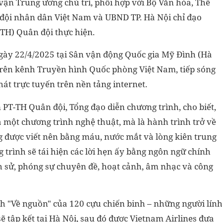
ận Trung ương chủ trì, phối hợp với Bộ Văn hóa, Thể
n đội nhân dân Việt Nam và UBND TP. Hà Nội chỉ đạo
TH) Quân đội thực hiện.
ngày 22/4/2025 tại Sân vận động Quốc gia Mỹ Đình (Hà
p trên kênh Truyền hình Quốc phòng Việt Nam, tiếp sóng
hát trực tuyến trên nền tảng internet.
PT-TH Quân đội, Tổng đạo diễn chương trình, cho biết,
một chương trình nghệ thuật, mà là hành trình trở về
êng được viết nên bằng máu, nước mắt và lòng kiên trung
g trình sẽ tái hiện các lời hẹn ấy bằng ngôn ngữ chính
ịch sử, phóng sự chuyên đề, hoạt cảnh, âm nhạc và công
h "Về nguồn" của 120 cựu chiến binh – những người lín
ẽ tập kết tại Hà Nội, sau đó được Vietnam Airlines đưa