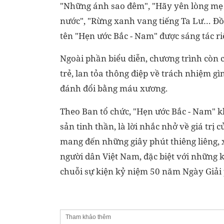
"Những ánh sao đêm", "Hãy yên lòng mẹ ơi
nước", "Rừng xanh vang tiếng Ta Lư… Đồ
tên "Hẹn ước Bắc - Nam" được sáng tác r
Ngoài phần biểu diễn, chương trình còn c
trẻ, lan tỏa thông điệp về trách nhiệm g
đánh đổi bằng máu xương.
Theo Ban tổ chức, "Hẹn ước Bắc - Nam" k
sản tinh thần, là lời nhắc nhở về giá trị
mang đến những giây phút thiêng liêng,
người dân Việt Nam, đặc biệt với những k
chuỗi sự kiện kỷ niệm 50 năm Ngày Giải
Tham khảo thêm