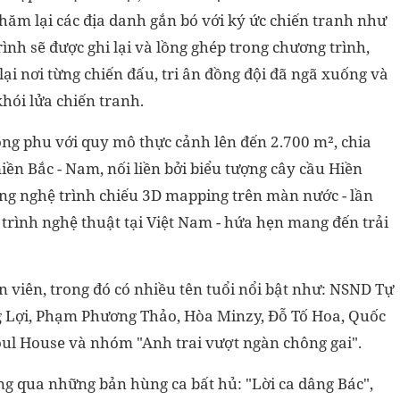
thăm lại các địa danh gắn bó với ký ức chiến tranh như
nh sẽ được ghi lại và lồng ghép trong chương trình,
ại nơi từng chiến đấu, tri ân đồng đội đã ngã xuống và
khói lửa chiến tranh.
ng phu với quy mô thực cảnh lên đến 2.700 m², chia
iền Bắc - Nam, nối liền bởi biểu tượng cây cầu Hiền
ông nghệ trình chiếu 3D mapping trên màn nước - lần
trình nghệ thuật tại Việt Nam - hứa hẹn mang đến trải
n viên, trong đó có nhiều tên tuổi nổi bật như: NSND Tự
Lợi, Phạm Phương Thảo, Hòa Minzy, Đỗ Tố Hoa, Quốc
oul House và nhóm "Anh trai vượt ngàn chông gai".
ng qua những bản hùng ca bất hủ: "Lời ca dâng Bác",