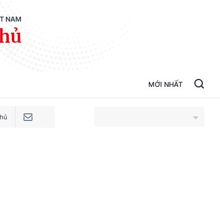
ỆT NAM
phủ
MỚI NHẤT
phủ
An Giang
Bắc Ninh
Cao Bằng