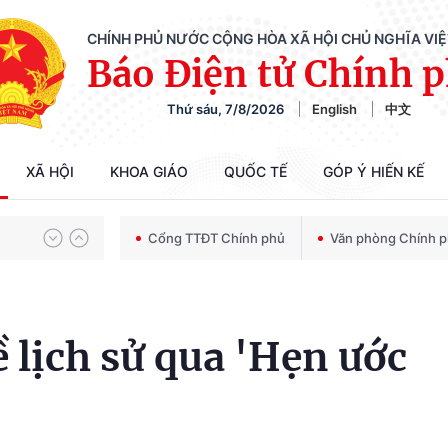
CHÍNH PHỦ NƯỚC CỘNG HÒA XÃ HỘI CHỦ NGHĨA VI
Báo Điện tử Chính 
Thứ sáu, 7/8/2026
English
中文
Chiến dịch 500 ngày đêm tìm kiếm, quy tập và xác định danh tính hài cốt liệt sĩ
XÃ HỘI
KHOA GIÁO
QUỐC TẾ
GÓP Ý HIẾN KẾ
Bảo vệ nền tảng tư tưởng của Đảng trong kỷ nguyên phát triển mới
Cổng TTĐT Chính phủ
Văn phòng Chính 
Chiến dịch 500 ngày đêm tìm kiếm, quy tập và xác định danh tính hài cốt liệt sĩ
ề lịch sử qua 'Hẹn ước