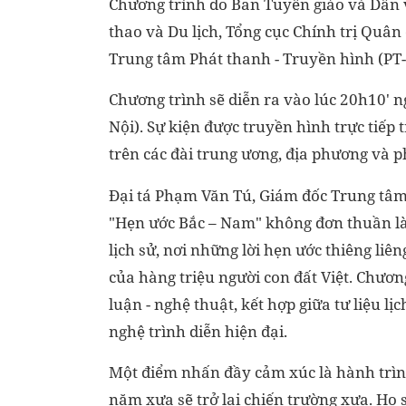
Chương trình do Ban Tuyên giáo và Dân v
thao và Du lịch, Tổng cục Chính trị Quâ
Trung tâm Phát thanh - Truyền hình (PT-
Chương trình sẽ diễn ra vào lúc 20h10' 
Nội). Sự kiện được truyền hình trực tiế
trên các đài trung ương, địa phương và p
Đại tá Phạm Văn Tú, Giám đốc Trung tâm 
"Hẹn ước Bắc – Nam" không đơn thuần là 
lịch sử, nơi những lời hẹn ước thiêng li
của hàng triệu người con đất Việt. Chươn
luận - nghệ thuật, kết hợp giữa tư liệu l
nghệ trình diễn hiện đại.
Một điểm nhấn đầy cảm xúc là hành trìn
năm xưa sẽ trở lại chiến trường xưa. Họ s