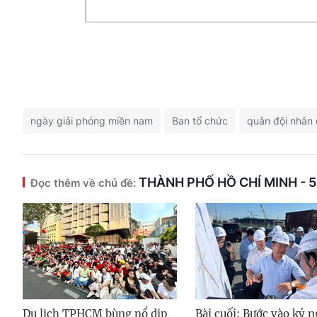
ngày giải phóng miền nam
Ban tổ chức
quân đội nhân
THÀNH PHỐ HỒ CHÍ MINH - 
Đọc thêm về chủ đề:
Du lịch TPHCM bùng nổ dịp
Bài cuối: Bước vào kỷ 