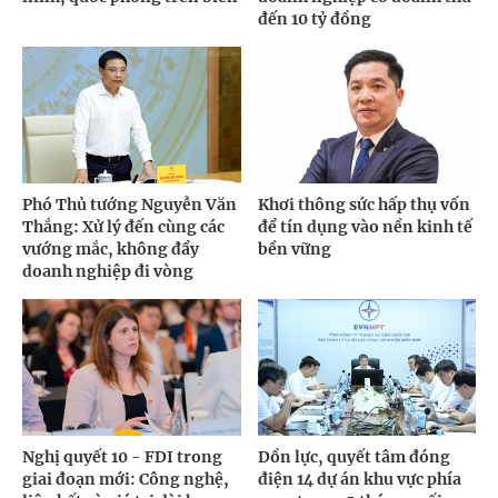
đến 10 tỷ đồng
Phó Thủ tướng Nguyễn Văn
Khơi thông sức hấp thụ vốn
Thắng: Xử lý đến cùng các
để tín dụng vào nền kinh tế
vướng mắc, không đẩy
bền vững
doanh nghiệp đi vòng
Nghị quyết 10 - FDI trong
Dồn lực, quyết tâm đóng
giai đoạn mới: Công nghệ,
điện 14 dự án khu vực phía