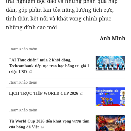
trải nghiệm độc đáo và những phần quà hấp
dẫn, góp phần lan tỏa năng lượng tích cực,
tinh thần kết nối và khát vọng chinh phục
những đỉnh cao mới.
Anh Minh
Tham khảo thêm
"AI Thực chiến” mùa 2 khởi động,
Techcombank tiếp tục trao học bổng trị giá 1
triệu USD
Tham khảo thêm
LỊCH TRỰC TIẾP WORLD CUP 2026
Tham khảo thêm
Từ World Cup 2026 đến khát vọng vươn tầm
của bóng đá Việt