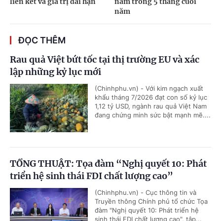
liên kết và giá trị dài hạn
nam trong 5 tháng cuối
năm
ĐỌC THÊM
Rau quả Việt bứt tốc tại thị trường EU và xác
lập những kỷ lục mới
(Chinhphu.vn) - Với kim ngạch xuất
khẩu tháng 7/2026 đạt con số kỷ lục
1,12 tỷ USD, ngành rau quả Việt Nam
đang chứng minh sức bật mạnh mẽ....
TỔNG THUẬT: Tọa đàm “Nghị quyết 10: Phát
triển hệ sinh thái FDI chất lượng cao”
(Chinhphu.vn) - Cục thông tin và
Truyền thông Chính phủ tổ chức Tọa
đàm "Nghị quyết 10: Phát triển hệ
sinh thái FDI chất lượng cao", tập...