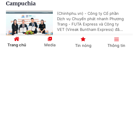
Campuchia
(Chinhphu.vn) - Công ty Cổ phần
Dịch vụ Chuyển phát nhanh Phương
Trang - FUTA Express và Công ty
VET (Vireak Buntham Express) đã...
Trang chủ
Media
Tin nóng
Thông tin
Doanh nghiệp đồng hành kiến tạo động lực
Cổng TTĐT Chính phủ
English
中文
tăng trưởng bền vững
(Chinhphu.vn) - Sáng 6/8, tại Hưng
Yên, Hội đồng Doanh nghiệp vì sự
phát triển bền vững thuộc Liên đoàn
Thương mại và Công nghiệp Việt...
Chuyên mục
CHÍNH TRỊ
KINH TẾ
Phó Thủ tướng Thường trực Phạm Gia Túc:
Sửa đổi 3 luật trong lĩnh vực ngân hàng nhằm
VĂN HÓA
XÃ HỘI