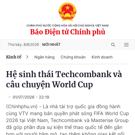
CHÍNH PHỦ NƯỚC CỘNG HÒA XÃ HỘI CHỦ NGHĨA VIỆT NAM
Báo Điện tử Chính phủ
Thứ bảy,
8/8/2026
MỚI NHẤT
Kinh tế
Ngân hàng
Chứng khoán
Kinh doanh
Hệ sinh thái Techcombank và
câu chuyện World Cup
01/07/2026
22:19
(Chinhphu.vn) - Là nhà tài trợ quốc gia đồng hành
cùng VTV mang bản quyền phát sóng FIFA World Cup
2026 tại Việt Nam, Techcombank và Masterise Group
đã góp phần đưa sự kiện thể thao quốc tế đến gần
hơn với người hâm mộ, tạo thêm không gian kết nối