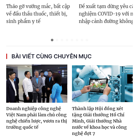
Tháo gỡ vướng mắc, bất cập
Đề xuất tạm dừng yêu cầu 
về đấu thầu thuốc, thiết bị,
nghiệm COVID-19 với ngư
sinh phẩm y tế
nhập cảnh đường không
BÀI VIẾT CÙNG CHUYÊN MỤC
Doanh nghiệp công nghệ
Thành lập Hội đồng xét
Việt Nam phải làm chủ công
tặng Giải thưởng Hồ Chí
nghệ chiến lược, vươn ra thị
Minh, Giải thưởng Nhà
trường quốc tế
nước về khoa học và công
nghệ đợt 7