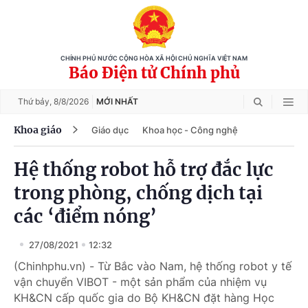
CHÍNH PHỦ NƯỚC CỘNG HÒA XÃ HỘI CHỦ NGHĨA VIỆT NAM
Báo Điện tử Chính phủ
Thứ bảy,
8/8/2026
MỚI NHẤT
Khoa giáo
Giáo dục
Khoa học - Công nghệ
Hệ thống robot hỗ trợ đắc lực
trong phòng, chống dịch tại
các ‘điểm nóng’
27/08/2021
12:32
(Chinhphu.vn) - Từ Bắc vào Nam, hệ thống robot y tế
vận chuyển VIBOT - một sản phẩm của nhiệm vụ
KH&CN cấp quốc gia do Bộ KH&CN đặt hàng Học