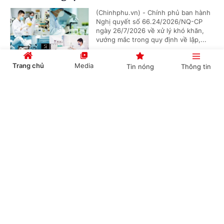
(Chinhphu.vn) - Chính phủ ban hành
Nghị quyết số 66.24/2026/NQ-CP
ngày 26/7/2026 về xử lý khó khăn,
vướng mắc trong quy định về lập,...
Trang chủ
Media
Tin nóng
Thông tin
Không gian phát triển Việt Nam trong kỷ
Cổng TTĐT Chính phủ
English
中文
nguyên mới
(Chinhphu.vn) - Việc phát triển các
không gian số, dữ liệu, đổi mới sáng
tạo và các công nghệ chiến lược
được xác định là một trong những...
Chuyên mục
CHÍNH TRỊ
KINH TẾ
Xây dựng cơ sở dữ liệu cho hệ sinh thái khởi
nghiệp sáng tạo: Nền tảng kinh tế dữ liệu
VĂN HÓA
XÃ HỘI
(Chinhphu.vn) - Từ yêu cầu xây dựng