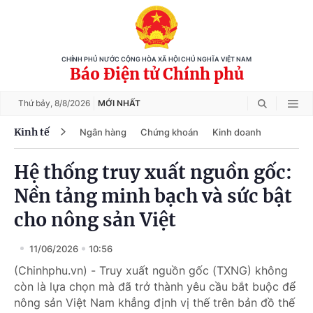
CHÍNH PHỦ NƯỚC CỘNG HÒA XÃ HỘI CHỦ NGHĨA VIỆT NAM
Báo Điện tử Chính phủ
Thứ bảy,
8/8/2026
MỚI NHẤT
Kinh tế
Ngân hàng
Chứng khoán
Kinh doanh
Hệ thống truy xuất nguồn gốc:
Nền tảng minh bạch và sức bật
cho nông sản Việt
11/06/2026
10:56
(Chinhphu.vn) - Truy xuất nguồn gốc (TXNG) không
còn là lựa chọn mà đã trở thành yêu cầu bắt buộc để
nông sản Việt Nam khẳng định vị thế trên bản đồ thế