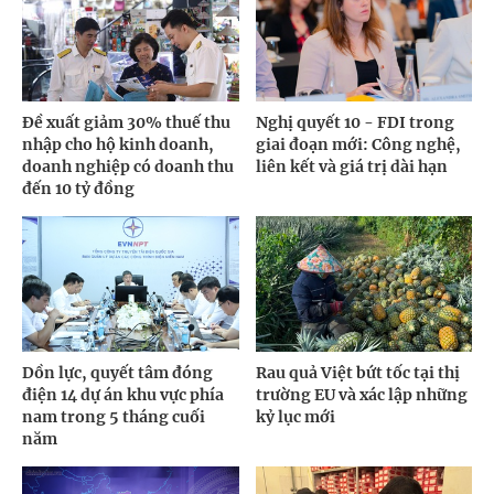
Đề xuất giảm 30% thuế thu
Nghị quyết 10 - FDI trong
nhập cho hộ kinh doanh,
giai đoạn mới: Công nghệ,
doanh nghiệp có doanh thu
liên kết và giá trị dài hạn
đến 10 tỷ đồng
Dồn lực, quyết tâm đóng
Rau quả Việt bứt tốc tại thị
điện 14 dự án khu vực phía
trường EU và xác lập những
nam trong 5 tháng cuối
kỷ lục mới
năm