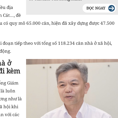
ều địa
ĐỌC NGAY
 Cát…, đề
u có quy mô 65.000 căn, hiện đã xây dựng được 47.500
ai đoạn tiếp theo với tổng số 118.234 căn nhà ở xã hội,
 động.
hà ở
 đi kèm
ổng Giám
là luôn
ơng như là
ã hội khi
ận với các