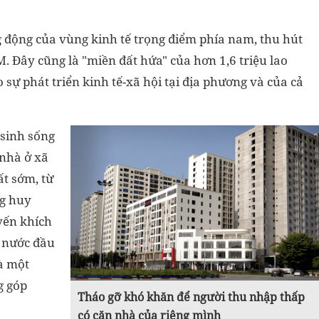
 động của vùng kinh tế trọng điểm phía nam, thu hút
. Đây cũng là "miền đất hứa" của hơn 1,6 triệu lao
 sự phát triển kinh tế-xã hội tại địa phương và của cả
 sinh sống
 nhà ở xã
ất sớm, từ
ng huy
yến khích
 nước đầu
à một
g góp
Tháo gỡ khó khăn để người thu nhập thấp
có căn nhà của riêng mình