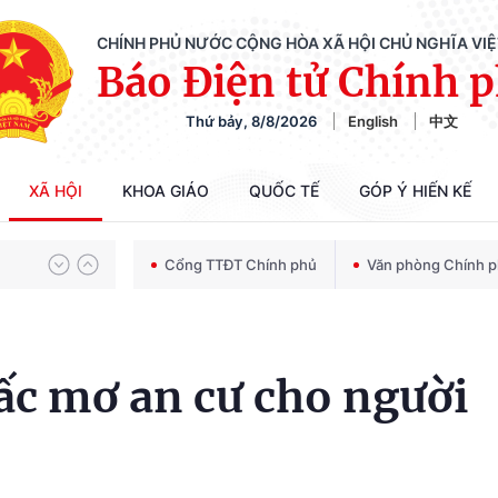
CHÍNH PHỦ NƯỚC CỘNG HÒA XÃ HỘI CHỦ NGHĨA VI
Báo Điện tử Chính 
Thứ bảy, 8/8/2026
English
中文
Chiến dịch 500 ngày đêm tìm kiếm, quy tập và xác định danh tính hài cốt liệt sĩ
XÃ HỘI
KHOA GIÁO
QUỐC TẾ
GÓP Ý HIẾN KẾ
Bảo vệ nền tảng tư tưởng của Đảng trong kỷ nguyên phát triển mới
Cổng TTĐT Chính phủ
Văn phòng Chính 
Chiến dịch 500 ngày đêm tìm kiếm, quy tập và xác định danh tính hài cốt liệt sĩ
ấc mơ an cư cho người