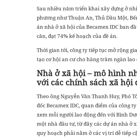
Sau nhiều năm triển khai xây dựng ở nhi
phương như Thuận An, Thủ Dầu Một, Bến
án nhà ở xã hội của Becamex IDC ban đầ
căn, đạt 74% kế hoạch của đề án.
Thời gian tới, công ty tiếp tục mở rộng gi
tạo cơ hội an cư cho hàng trăm ngàn lao
Nhà ở xã hội – mô hình n
với các chính sách xã hội
Theo ông Nguyễn Văn Thanh Huy, Phó T
đốc Becamex IDC, quan điểm của công ty 
xem mỗi người lao động đến với Bình Dư
một nhà đầu tư, từ đây các dự án nhà ở x
quy hoạch phải nằm ở các vị trí dễ tiếp c