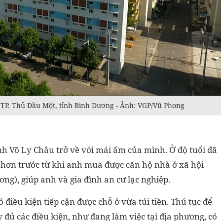
TP. Thủ Dầu Một, tỉnh Bình Dương - Ảnh: VGP/Vũ Phong
anh Võ Ly Châu trở về với mái ấm của mình. Ở độ tuổi đã
 hơn trước từ khi anh mua được căn hộ nhà ở xã hội
ng), giúp anh và gia đình an cư lạc nghiệp.
ó điều kiện tiếp cận được chỗ ở vừa túi tiền. Thủ tục để
 đủ các điều kiện, như đang làm việc tại địa phương, có