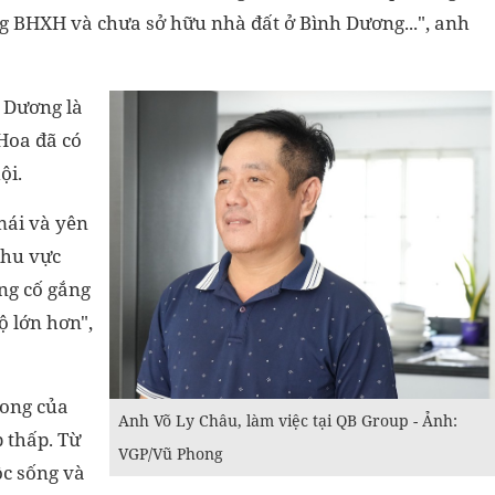
g BHXH và chưa sở hữu nhà đất ở Bình Dương...", anh
 Dương là
 Hoa đã có
ội.
mái và yên
Khu vực
ang cố gắng
 lớn hơn",
mong của
Anh Võ Ly Châu, làm việc tại QB Group - Ảnh:
 thấp. Từ
VGP/Vũ Phong
ộc sống và