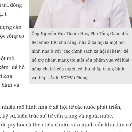
i trí, đồng
..).
 dựng căn
Ông Nguyễn Văn Thanh Huy, Phó Tổng Giám đốc
ộc sống cơ
Becamex IDC cho rằng, nhà ở xã hội là một mô
hình nhà ở với "các chính sách xã hội đi kèm" để
một mô
hỗ trợ nhằm mang tới một sản phẩm vừa với khả
 kèm" để hỗ
năng chi trả của người có thu nhập trung bình
i khả
và thấp - Ảnh: VGP/Vũ Phong
g bình và
 nhiều mô hình nhà ở xã hội từ các nước phát triển,
kỹ sư, kiến trúc sư, tư vấn trong và ngoài nước,
 với quy hoạch theo tiêu chuẩn văn minh của khu dân cư