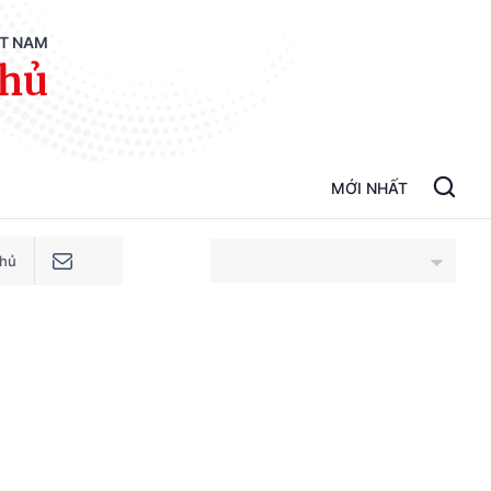
ỆT NAM
phủ
MỚI NHẤT
phủ
An Giang
Bắc Ninh
Cao Bằng