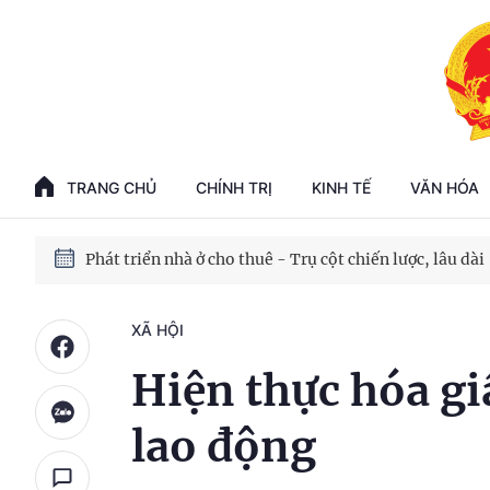
Phát triển kinh tế nhà nước trong kỷ nguyên mới
100 ngày xử lý các điểm nghẽn về chuyển đổi số
TRANG CHỦ
CHÍNH TRỊ
KINH TẾ
VĂN HÓA
Phát triển nhà ở cho thuê - Trụ cột chiến lược, lâu dài
Phát triển kinh tế nhà nước trong kỷ nguyên mới
XÃ HỘI
Hiện thực hóa gi
lao động