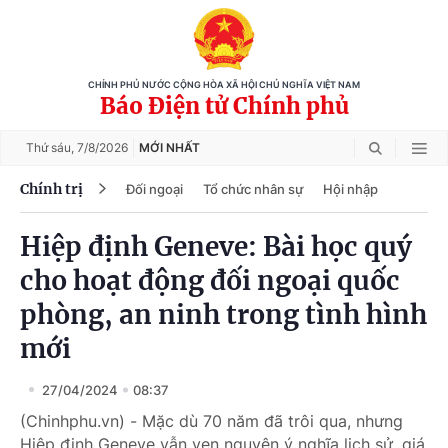
CHÍNH PHỦ NƯỚC CỘNG HÒA XÃ HỘI CHỦ NGHĨA VIỆT NAM
Báo Điện tử Chính phủ
Thứ sáu,
7/8/2026
MỚI NHẤT
Chính trị
Đối ngoại
Tổ chức nhân sự
Hội nhập
Hiệp định Geneve: Bài học quý
cho hoạt động đối ngoại quốc
phòng, an ninh trong tình hình
mới
27/04/2024
08:37
(Chinhphu.vn) - Mặc dù 70 năm đã trôi qua, nhưng
Hiệp định Geneve vẫn vẹn nguyên ý nghĩa lịch sử, giá