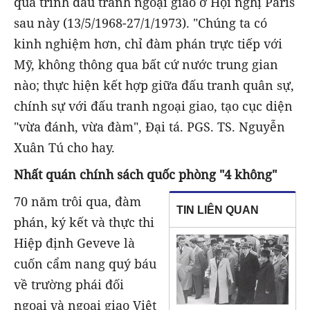
quá trình đấu tranh ngoại giao ở Hội nghị Paris
sau này (13/5/1968-27/1/1973). "Chúng ta có
kinh nghiệm hơn, chỉ đàm phán trực tiếp với
Mỹ, không thông qua bất cứ nước trung gian
nào; thực hiện kết hợp giữa đấu tranh quân sự,
chính sự với đấu tranh ngoại giao, tạo cục diện
"vừa đánh, vừa đàm", Đại tá. PGS. TS. Nguyễn
Xuân Tú cho hay.
Nhất quán chính sách quốc phòng "4 không"
70 năm trôi qua, đàm
TIN LIÊN QUAN
phán, ký kết và thực thi
Hiệp định Geveve là
cuốn cẩm nang quý báu
về trường phái đối
ngoại và ngoại giao Việt