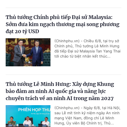
Thủ tướng Chính phủ tiếp Đại sứ Malaysia:
Sớm đưa kim ngạch thương mại song phương
đạt 20 tỷ USD
(Chinhphu.vn) - Chiều 6/8, tại trụ sở
Chính phủ, Thủ tướng Lê Minh Hưng
đã tiếp Đại sứ Malaysia Tan Yang Thai
tới chào từ biệt nhân kết thúc...
Thủ tướng Lê Minh Hưng: Xây dựng Khung
bảo đảm an ninh AI quốc gia và năng lực
chuyên trách về an ninh AI trong năm 2027
(Chinhphu.vn) - Ngày 6/8, tại Hà Nội,
sau Lễ mít tinh kỷ niệm ngày An ninh
mạng Việt Nam, đồng chí Lê Minh
Hưng, Ủy viên Bộ Chính trị, Thủ...