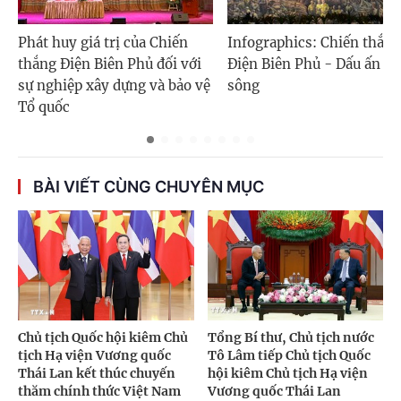
Phát huy giá trị của Chiến
Infographics: Chiến thắng
thắng Điện Biên Phủ đối với
Điện Biên Phủ - Dấu ấn n
sự nghiệp xây dựng và bảo vệ
sông
Tổ quốc
BÀI VIẾT CÙNG CHUYÊN MỤC
Chủ tịch Quốc hội kiêm Chủ
Tổng Bí thư, Chủ tịch nước
tịch Hạ viện Vương quốc
Tô Lâm tiếp Chủ tịch Quốc
Thái Lan kết thúc chuyến
hội kiêm Chủ tịch Hạ viện
thăm chính thức Việt Nam
Vương quốc Thái Lan