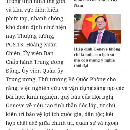
Trong tình hình thế giới
Nam
và khu vực diễn biến
phức tạp, nhanh chóng,
khó đoán định như hiện
nay, Thượng tướng,
PGS.TS. Hoàng Xuân
Hiệp định Geneve không
Chiến, Ủy viên Ban
chỉ là mốc son lịch sử
mà còn mang ý nghĩa
Chấp hành Trung ương
thời đại
Đảng, Ủy viên Quân ủy
Trung ương, Thứ trưởng Bộ Quốc Phòng cho
rằng, việc nghiên cứu và vận dụng sáng tạo các
bài học, kinh nghiệm quý báu của Hội nghị
Geneve về nêu cao tinh thần độc lập, tự chủ,
kiên trì bảo vệ lợi ích quốc gia, dân tộc; kết
hợp chặt chẽ giữa chính trị, quân sự và ngoại