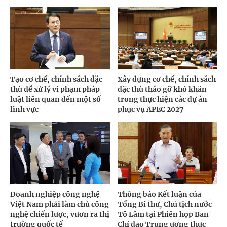
Tạo cơ chế, chính sách đặc
Xây dựng cơ chế, chính sách
thù để xử lý vi phạm pháp
đặc thù tháo gỡ khó khăn
luật liên quan đến một số
trong thực hiện các dự án
lĩnh vực
phục vụ APEC 2027
Doanh nghiệp công nghệ
Thông báo Kết luận của
Việt Nam phải làm chủ công
Tổng Bí thư, Chủ tịch nước
nghệ chiến lược, vươn ra thị
Tô Lâm tại Phiên họp Ban
trường quốc tế
Chỉ đạo Trung ương thực