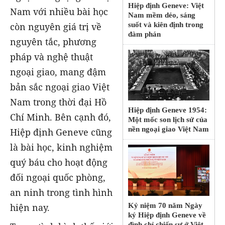
Hiệp định Geneve: Việt
Nam với nhiều bài học
Nam mềm dẻo, sáng
còn nguyên giá trị về
suốt và kiên định trong
đàm phán
nguyên tắc, phương
pháp và nghệ thuật
ngoại giao, mang đậm
bản sắc ngoại giao Việt
Nam trong thời đại Hồ
Hiệp định Geneve 1954:
Chí Minh. Bên cạnh đó,
Một mốc son lịch sử của
nền ngoại giao Việt Nam
Hiệp định Geneve cũng
là bài học, kinh nghiệm
quý báu cho hoạt động
đối ngoại quốc phòng,
an ninh trong tình hình
Kỷ niệm 70 năm Ngày
hiện nay.
ký Hiệp định Geneve về
đình chỉ chiến sự ở Việt