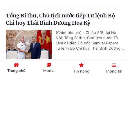
Tổng Bí thư, Chủ tịch nước tiếp Tư lệnh Bộ
Chỉ huy Thái Bình Dương Hoa Kỳ
(Chinhphu.vn) - Chiều 5/8, tại Hà
Nội, Tổng Bí thư, Chủ tịch nước Tô
Lâm đã tiếp Đô đốc Samuel Paparo,
Tư lệnh Bộ Chỉ huy Thái Bình Dương...
Trang chủ
Media
Tin nóng
Thông tin
Tổng Bí thư, Chủ tịch nước Tô Lâm: Quan hệ
Việt Nam - Malaysia ngày càng phát triển
Cổng TTĐT Chính phủ
English
中文
năng động
(Chinhphu.vn) - Ngày 5/8, tại Hà Nội,
Tổng Bí thư, Chủ tịch nước Tô Lâm đã
tiếp Đại sứ Malaysia tại Việt Nam Tan
Yang Thai tới chào từ biệt nhân kết...
Chuyên mục