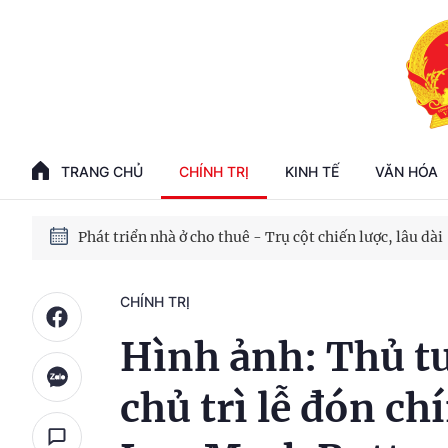
Phát triển kinh tế nhà nước trong kỷ nguyên mới
100 ngày xử lý các điểm nghẽn về chuyển đổi số
TRANG CHỦ
CHÍNH TRỊ
KINH TẾ
VĂN HÓA
Phát triển nhà ở cho thuê - Trụ cột chiến lược, lâu dài
Phát triển kinh tế nhà nước trong kỷ nguyên mới
CHÍNH TRỊ
Hình ảnh: Thủ 
chủ trì lễ đón c