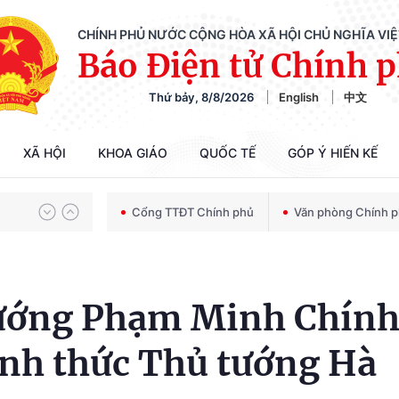
CHÍNH PHỦ NƯỚC CỘNG HÒA XÃ HỘI CHỦ NGHĨA VI
Báo Điện tử Chính 
Thứ bảy, 8/8/2026
English
中文
Chiến dịch 500 ngày đêm tìm kiếm, quy tập và xác định danh tính hài cốt liệt sĩ
XÃ HỘI
KHOA GIÁO
QUỐC TẾ
GÓP Ý HIẾN KẾ
Bảo vệ nền tảng tư tưởng của Đảng trong kỷ nguyên phát triển mới
Cổng TTĐT Chính phủ
Văn phòng Chính 
Chiến dịch 500 ngày đêm tìm kiếm, quy tập và xác định danh tính hài cốt liệt sĩ
tướng Phạm Minh Chín
hính thức Thủ tướng Hà