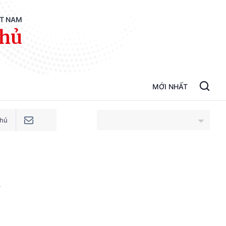
ỆT NAM
phủ
MỚI NHẤT
phủ
An Giang
h
Bắc Ninh
Cao Bằng