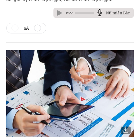
Nữ miền Bắc
0:00
aA