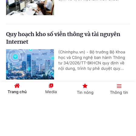
Quy hoạch kho số viễn thông và tài nguyên
Internet
(Chinhphu.vn) - Bộ trưởng Bộ Khoa
học và Công nghệ ban hành Thông
tư 34/2026/TT-BKHCN quy định về
nội dung, trình tự phê duyệt quy...
Trang chủ
Media
Tin nóng
Thông tin
Quy định mới về quản lý an toàn hàng không
Cổng TTĐT Chính phủ
English
中文
(Chinhphu.vn) - Ngày 22/6/2026,
Chính phủ ban hành Nghị định số
221/2026/NĐ-CP quy định về Nhà
chức trách hàng không Việt Nam và...