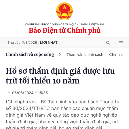
CHÍNH PHỦ NƯỚC CỘNG HÒA XÃ HỘI CHỦ NGHĨA VIỆT NAM
Báo Điện tử Chính phủ
Thứ sáu,
7/8/2026
MỚI NHẤT
Chính sách và cuộc sống
Tham vấn chính sách
Chính sách
Hồ sơ thẩm định giá được lưu
trữ tối thiểu 10 năm
05/06/2024
15:35
(Chinhphu.vn) - Bộ Tài chính vừa ban hành Thông tư
số 30/2024/TT-BTC ban hành các chuẩn mực thẩm
định giá Việt Nam về quy tắc đạo đức nghề nghiệp
thẩm định giá, phạm vi công việc thẩm định giá, cơ
sở giá trị thẩm định giá, hồ sơ thẩm định giá.