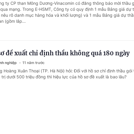
ông ty CP than Mông Dương-Vinacomin có đăng thông báo mời thầu g
qua mạng. Trong E-HSMT, Công ty có quy định 1 mẫu Bảng giá dự 
 nêu rõ danh mục hàng hóa và khối lượng) và 1 mẫu Bảng giá dự th
an (gồm lắp...
sơ đề xuất chỉ định thầu không quá 180 ngày
anh nghiệp
11 năm trước
 Hoàng Xuân Thoại (TP. Hà Nội) hỏi: Đối với hồ sơ chỉ định thầu gói 
 trị dưới 500 triệu đồng thì hiệu lực của hồ sơ đề xuất là bao lâu?