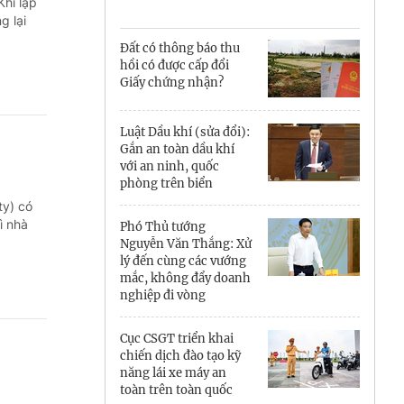
Cà Mau
Khi lập
g lại
Cần Thơ
Đất có thông báo thu
hồi có được cấp đổi
Điện Biên
Giấy chứng nhận?
Đà Nẵng
Luật Dầu khí (sửa đổi):
Gắn an toàn dầu khí
Đắk Lắk
với an ninh, quốc
phòng trên biển
Đồng Nai
ty) có
ì nhà
Phó Thủ tướng
Đồng Tháp
Nguyễn Văn Thắng: Xử
lý đến cùng các vướng
Gia Lai
mắc, không đẩy doanh
nghiệp đi vòng
Hà Nội
Cục CSGT triển khai
Hồ Chí Minh
chiến dịch đào tạo kỹ
năng lái xe máy an
Hà Tĩnh
toàn trên toàn quốc