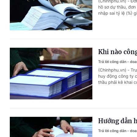
(Chinhphu.vn) - Đơn
hồ sơ dự thầu, đơn 
nhập sai tỷ lệ (%) 
Khi nào công
Trả lời công dân - do
(Chinhphu.vn) - Tr
huy động công ty c
thầu phải kê khai 
Hướng dẫn hi
Trả lời công dân - do