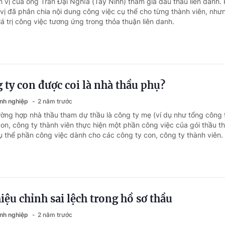
 vị của ông Trần Đại Nghĩa (Tây Ninh) tham gia đấu thầu liên danh. 
vị đã phân chia nội dung công việc cụ thể cho từng thành viên, nhưn
giá trị công việc tương ứng trong thỏa thuận liên danh.
 ty con được coi là nhà thầu phụ?
anh nghiệp
2 năm trước
ường hợp nhà thầu tham dự thầu là công ty mẹ (ví dụ như tổng công 
on, công ty thành viên thực hiện một phần công việc của gói thầu th
cụ thể phần công việc dành cho các công ty con, công ty thành viên.
ệu chỉnh sai lệch trong hồ sơ thầu
anh nghiệp
2 năm trước