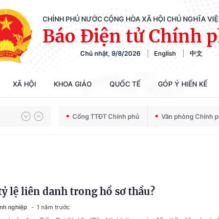
CHÍNH PHỦ NƯỚC CỘNG HÒA XÃ HỘI CHỦ NGHĨA VI
Báo Điện tử Chính 
Chủ nhật, 9/8/2026
English
中文
XÃ HỘI
KHOA GIÁO
QUỐC TẾ
GÓP Ý HIẾN KẾ
Chiến dịch 500 ngày đêm tìm kiếm, quy tập và xác định danh tính hài cốt liệt sĩ
Cổng TTĐT Chính phủ
Văn phòng Chính 
Bảo vệ nền tảng tư tưởng của Đảng trong kỷ nguyên phát triển mới
tỷ lệ liên danh trong hồ sơ thầu?
Chiến dịch 500 ngày đêm tìm kiếm, quy tập và xác định danh tính hài cốt liệt sĩ
anh nghiệp
1 năm trước