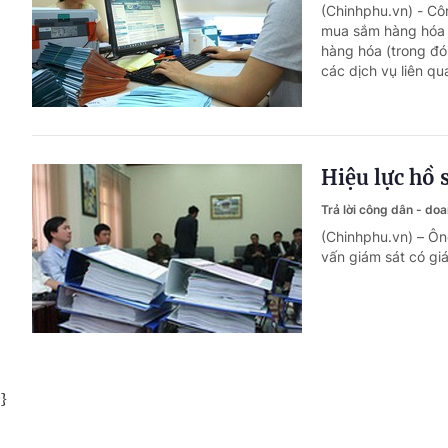
(Chinhphu.vn) - C
mua sắm hàng hóa 
hàng hóa (trong đó
các dịch vụ liên qu
Hiệu lực hồ 
Trả lời công dân - do
(Chinhphu.vn) – Ông
vấn giám sát có giá
}