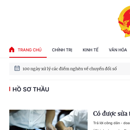
Phát triển kinh tế nhà nước trong kỷ nguyên mới
TRANG CHỦ
CHÍNH TRỊ
KINH TẾ
VĂN HÓA
100 ngày xử lý các điểm nghẽn về chuyển đổi số
HỒ SƠ THẦU
Phát triển nhà ở cho thuê - Trụ cột chiến lược, lâu dài
Phát triển kinh tế nhà nước trong kỷ nguyên mới
Có được sửa 
Trả lời công dân - do