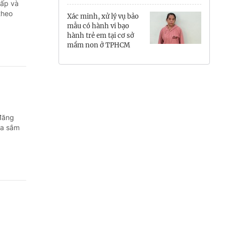
cấp và
Hưng Yên
theo
Xác minh, xử lý vụ bảo
mẫu có hành vi bạo
Hải Phòng
hành trẻ em tại cơ sở
mầm non ở TPHCM
Khánh Hòa
Lai Châu
Lào Cai
 đăng
Lâm Đồng
ua sắm
Lạng Sơn
Nghệ An
Ninh Bình
Phú Thọ