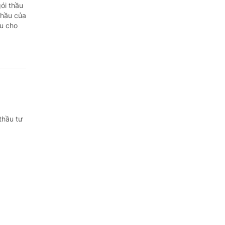
Quảng Ngãi
ói thầu
thầu của
Quảng Ninh
ầu cho
Quảng Trị
Sơn La
Thanh Hóa
Thái Nguyên
thầu tư
Thừa Thiên Huế
Tuyên Quang
Tây Ninh
Vĩnh Long