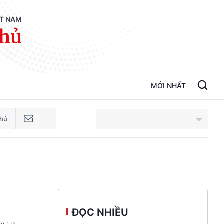
ỆT NAM
phủ
MỚI NHẤT
phủ
An Giang
Bắc Ninh
Cao Bằng
ĐỌC NHIỀU