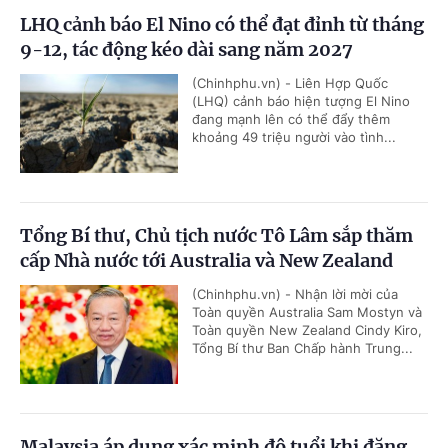
LHQ cảnh báo El Nino có thể đạt đỉnh từ tháng
9-12, tác động kéo dài sang năm 2027
(Chinhphu.vn) - Liên Hợp Quốc
(LHQ) cảnh báo hiện tượng El Nino
đang mạnh lên có thể đẩy thêm
khoảng 49 triệu người vào tình...
Tổng Bí thư, Chủ tịch nước Tô Lâm sắp thăm
cấp Nhà nước tới Australia và New Zealand
(Chinhphu.vn) - Nhận lời mời của
Toàn quyền Australia Sam Mostyn và
Toàn quyền New Zealand Cindy Kiro,
Tổng Bí thư Ban Chấp hành Trung...
Malaysia áp dụng xác minh độ tuổi khi đăng