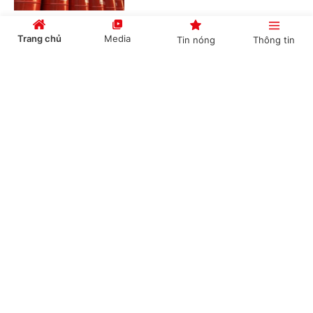
Trang chủ
Media
Tin nóng
Thông tin
Động đất tại Nhật Bản: Các cơ quan đại diện
Việt Nam khẩn trương triển khai bảo hộ công
Cổng TTĐT Chính phủ
English
中文
dân
(Chinhphu.vn) - Vào khoảng 16h27’
ngày 28/7, một trận động đất có
cường độ khoảng 7 độ Richter đã xảy
ra tại tỉnh Kumamoto, Nhật Bản, gây...
Chuyên mục
CHÍNH TRỊ
KINH TẾ
Tám khoảng trống và 4 giải pháp chính từ
Chiến lược dữ liệu lớn quốc gia đầu tiên của
VĂN HÓA
XÃ HỘI
Thái Lan
KHOA GIÁO
QUỐC TẾ
(Chinhphu.vn) - Ngày 27/7, Nội các
Thái Lan đã thông qua dự thảo Chiến
GÓP Ý HIẾN KẾ
lược thúc đẩy sử dụng Dữ liệu lớn