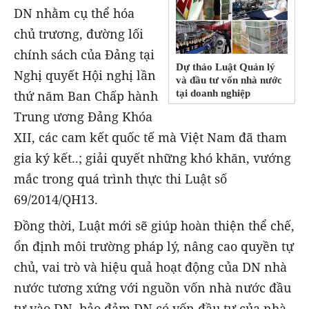
DN nhằm cụ thể hóa
chủ trương, đường lối
chính sách của Đảng tại
Dự thảo Luật Quản lý
Nghị quyết Hội nghị lần
và đầu tư vốn nhà nước
tại doanh nghiệp
thứ năm Ban Chấp hành
Trung ương Đảng Khóa
XII, các cam kết quốc tế mà Việt Nam đã tham
gia ký kết..; giải quyết những khó khăn, vướng
mắc trong quá trình thực thi Luật số
69/2014/QH13.
Đồng thời, Luật mới sẽ giúp hoàn thiện thể chế,
ổn định môi trường pháp lý, nâng cao quyền tự
chủ, vai trò và hiệu quả hoạt động của DN nhà
nước tương xứng với nguồn vốn nhà nước đầu
tư vào DN, bảo đảm DN có vốn đầu tư của nhà