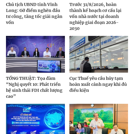
Chủ tịch UBND tỉnh Vĩnh
Trước 31/8/2026, hoàn
Long: Gỡ điểm nghẽn đầu
thành kế hoạch cơ cấu lại
tư công, tăng tốc giải ngân
vốn nhà nước tại doanh
vốn
nghiệp giai đoạn 2026-
2030
TỔNG THUẬT: Tọa đàm
Cục Thuế yêu cầu hủy tạm
“Nghị quyết 10: Phát triển
hoãn xuất cảnh ngay khi đủ
hệ sinh thái FDI chất lượng
điều kiện
cao”