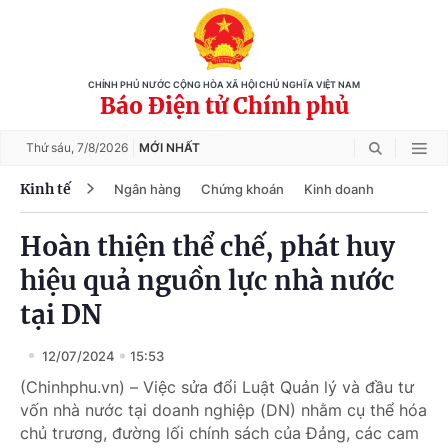
CHÍNH PHỦ NƯỚC CỘNG HÒA XÃ HỘI CHỦ NGHĨA VIỆT NAM
Báo Điện tử Chính phủ
Thứ sáu,
7/8/2026
MỚI NHẤT
Kinh tế
Ngân hàng
Chứng khoán
Kinh doanh
Hoàn thiện thể chế, phát huy
hiệu quả nguồn lực nhà nước
tại DN
12/07/2024
15:53
(Chinhphu.vn) – Việc sửa đổi Luật Quản lý và đầu tư
vốn nhà nước tại doanh nghiệp (DN) nhằm cụ thể hóa
chủ trương, đường lối chính sách của Đảng, các cam