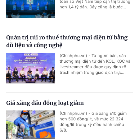
toán số Việt Nam tiếp cận thị trường
hơn 1,4 tỷ dân. Đây cũng là bước...
Quản trị rủi ro thuế thương mại điện tử bằng
dữ liệu và công nghệ
(Chinhphu.vn) - Từ người bán, sàn
thương mại điện tử đến KOL, KOC và
livestreamer đều được quy định rõ
trách nhiệm trong giao dịch trực...
Giá xăng dầu đồng loạt giảm
(Chinhphu.vn) - Giá xăng E10 giảm
hơn 500 đồng/lít, về mức 22.324
đồng/lít trong kỳ điều hành chiều
6/8.