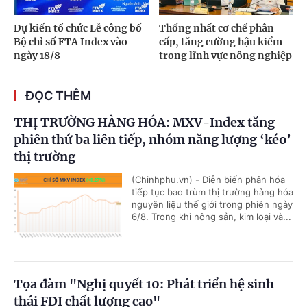
Dự kiến tổ chức Lễ công bố
Thống nhất cơ chế phân
Bộ chỉ số FTA Index vào
cấp, tăng cường hậu kiểm
ngày 18/8
trong lĩnh vực nông nghiệp
ĐỌC THÊM
THỊ TRƯỜNG HÀNG HÓA: MXV-Index tăng
phiên thứ ba liên tiếp, nhóm năng lượng ‘kéo’
thị trường
(Chinhphu.vn) - Diễn biến phân hóa
tiếp tục bao trùm thị trường hàng hóa
nguyên liệu thế giới trong phiên ngày
6/8. Trong khi nông sản, kim loại và...
Tọa đàm "Nghị quyết 10: Phát triển hệ sinh
thái FDI chất lượng cao"