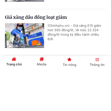
Giá xăng dầu đồng loạt giảm
(Chinhphu.vn) - Giá xăng E10 giảm
hơn 500 đồng/lít, về mức 22.324
đồng/lít trong kỳ điều hành chiều
6/8.
Đề xuất sửa Luật Đấu thầu
Trang chủ
Media
Tin nóng
Thông tin
(Chinhphu.vn) - Bộ Tài chính đang dự
thảo Luật Đấu thầu (sửa đổi).
Cổng TTĐT Chính phủ
English
中文
Cạnh tranh không lành mạnh, Công ty
Chuyên mục