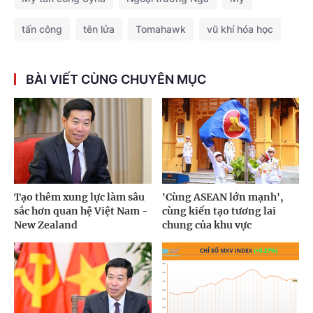
tấn công
tên lửa
Tomahawk
vũ khí hóa học
BÀI VIẾT CÙNG CHUYÊN MỤC
Tạo thêm xung lực làm sâu
'Cùng ASEAN lớn mạnh',
sắc hơn quan hệ Việt Nam -
cùng kiến tạo tương lai
New Zealand
chung của khu vực