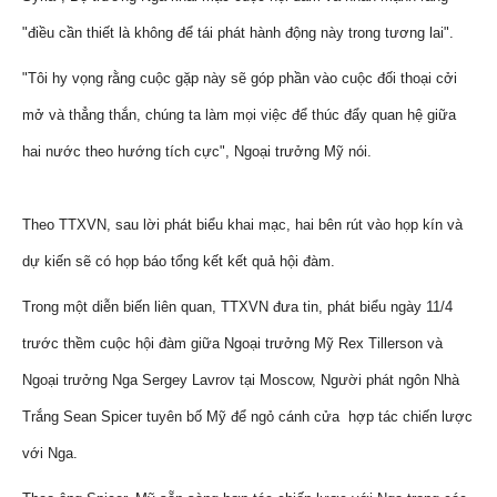
"điều cần thiết là không để tái phát hành động này trong tương lai".
"Tôi hy vọng rằng cuộc gặp này sẽ góp phần vào cuộc đối thoại cởi
mở và thẳng thắn, chúng ta làm mọi việc để thúc đẩy quan hệ giữa
hai nước theo hướng tích cực", Ngoại trưởng Mỹ nói.
Theo TTXVN, sau lời phát biểu khai mạc, hai bên rút vào họp kín và
dự kiến sẽ có họp báo tổng kết kết quả hội đàm.
Trong một diễn biến liên quan, TTXVN đưa tin, phát biểu ngày 11/4
trước thềm cuộc hội đàm giữa Ngoại trưởng Mỹ Rex Tillerson và
Ngoại trưởng Nga Sergey Lavrov tại Moscow, Người phát ngôn Nhà
Trắng Sean Spicer tuyên bố Mỹ để ngỏ cánh cửa hợp tác chiến lược
với Nga.