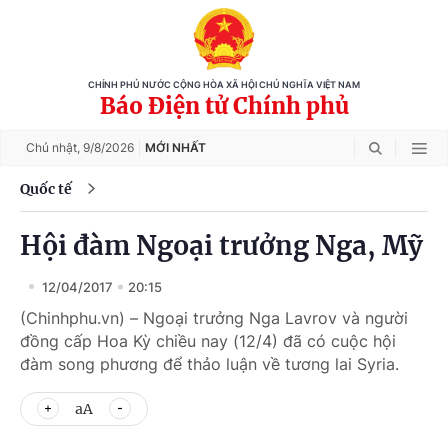
CHÍNH PHỦ NƯỚC CỘNG HÒA XÃ HỘI CHỦ NGHĨA VIỆT NAM
Báo Điện tử Chính phủ
Chủ nhật,
9/8/2026
MỚI NHẤT
Quốc tế
Hội đàm Ngoại trưởng Nga, Mỹ
12/04/2017
20:15
(Chinhphu.vn) – Ngoại trưởng Nga Lavrov và người
đồng cấp Hoa Kỳ chiều nay (12/4) đã có cuộc hội
đàm song phương để thảo luận về tương lai Syria.
aA