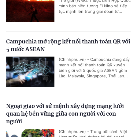
Thế giới (WMO) thuộc Liên Hợp Quốc
cảnh báo hiện tượng El Nino sẽ tiếp
tục mạnh lên trong giai đoạn từ...
Campuchia mở rộng kết nối thanh toán QR với
5 nước ASEAN
(Chinhphu.vn) - Campuchia đang đẩy
mạnh kết nối thanh toán QR xuyên
biên giới với 5 quốc gia ASEAN gồm
Lào, Malaysia, Singapore, Thái Lan...
Ngoại giao với sứ mệnh xây dựng mạng lưới
quan hệ bền vững giữa con người với con
người
(Chinhphu.vn) - Trong bối cảnh Việt
Nam triển khai đường lối đối ngoại