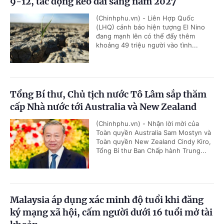
9-12, tác động kéo dài sang năm 2027
(Chinhphu.vn) - Liên Hợp Quốc
(LHQ) cảnh báo hiện tượng El Nino
đang mạnh lên có thể đẩy thêm
khoảng 49 triệu người vào tình...
Tổng Bí thư, Chủ tịch nước Tô Lâm sắp thăm
cấp Nhà nước tới Australia và New Zealand
(Chinhphu.vn) - Nhận lời mời của
Toàn quyền Australia Sam Mostyn và
Toàn quyền New Zealand Cindy Kiro,
Tổng Bí thư Ban Chấp hành Trung...
Malaysia áp dụng xác minh độ tuổi khi đăng
ký mạng xã hội, cấm người dưới 16 tuổi mở tài