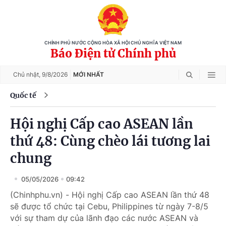
CHÍNH PHỦ NƯỚC CỘNG HÒA XÃ HỘI CHỦ NGHĨA VIỆT NAM
Báo Điện tử Chính phủ
Chủ nhật,
9/8/2026
MỚI NHẤT
Quốc tế
Hội nghị Cấp cao ASEAN lần
thứ 48: Cùng chèo lái tương lai
chung
05/05/2026
09:42
(Chinhphu.vn) - Hội nghị Cấp cao ASEAN lần thứ 48
sẽ được tổ chức tại Cebu, Philippines từ ngày 7-8/5
với sự tham dự của lãnh đạo các nước ASEAN và