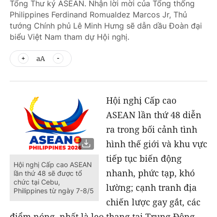
Tổng Thư ký ASEAN. Nhận lời mời của Tổng thống
Philippines Ferdinand Romualdez Marcos Jr, Thủ
tướng Chính phủ Lê Minh Hưng sẽ dẫn dầu Đoàn đại
biểu Việt Nam tham dự Hội nghị.
aA
Hội nghị Cấp cao
ASEAN lần thứ 48 diễn
ra trong bối cảnh tình
hình thế giới và khu vực
tiếp tục biến động
Hội nghị Cấp cao ASEAN
nhanh, phức tạp, khó
lần thứ 48 sẽ được tổ
chức tại Cebu,
lường; cạnh tranh địa
Philippines từ ngày 7-8/5
chiến lược gay gắt, các
điểm nóng, nhất là leo thang tại Trung Đông,