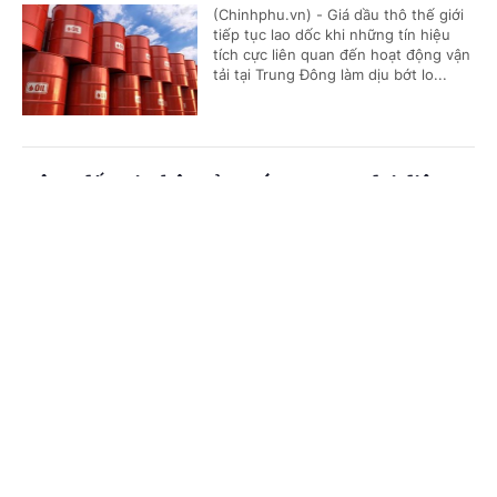
(Chinhphu.vn) - Giá dầu thô thế giới
tiếp tục lao dốc khi những tín hiệu
tích cực liên quan đến hoạt động vận
tải tại Trung Đông làm dịu bớt lo...
Động đất tại Nhật Bản: Các cơ quan đại diện
Việt Nam khẩn trương triển khai bảo hộ công
Cổng TTĐT Chính phủ
English
中文
dân
Trang chủ
Media
Tin nóng
Thông tin
(Chinhphu.vn) - Vào khoảng 16h27’
ngày 28/7, một trận động đất có
cường độ khoảng 7 độ Richter đã xảy
ra tại tỉnh Kumamoto, Nhật Bản, gây...
Chuyên mục
CHÍNH TRỊ
KINH TẾ
Tám khoảng trống và 4 giải pháp chính từ
Chiến lược dữ liệu lớn quốc gia đầu tiên của
VĂN HÓA
XÃ HỘI