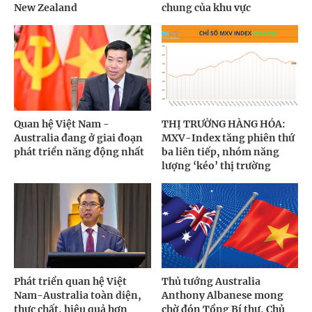
New Zealand
chung của khu vực
Quan hệ Việt Nam -
THỊ TRƯỜNG HÀNG HÓA:
Australia đang ở giai đoạn
MXV-Index tăng phiên thứ
phát triển năng động nhất
ba liên tiếp, nhóm năng
lượng ‘kéo’ thị trường
Phát triển quan hệ Việt
Thủ tướng Australia
Nam-Australia toàn diện,
Anthony Albanese mong
thực chất, hiệu quả hơn
chờ đón Tổng Bí thư, Chủ