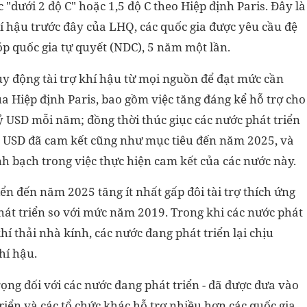
"dưới 2 độ C" hoặc 1,5 độ C theo Hiệp định Paris. Đây là
í hậu trước đây của LHQ, các quốc gia được yêu cầu đệ
óp quốc gia tự quyết (NDC), 5 năm một lần.
y động tài trợ khí hậu từ mọi nguồn để đạt mức cần
a Hiệp định Paris, bao gồm việc tăng đáng kể hỗ trợ cho
ỷ USD mỗi năm; đồng thời thúc giục các nước phát triển
 USD đã cam kết cũng như mục tiêu đến năm 2025, và
 bạch trong việc thực hiện cam kết của các nước này.
ển đến năm 2025 tăng ít nhất gấp đôi tài trợ thích ứng
hát triển so với mức năm 2019. Trong khi các nước phát
hí thải nhà kính, các nước đang phát triển lại chịu
hí hậu.
rọng đối với các nước đang phát triển - đã được đưa vào
triển và các tổ chức khác hỗ trợ nhiều hơn các quốc gia