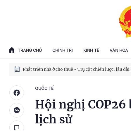
Phát triển kinh tế nhà nước trong kỷ nguyên mới
100 ngày xử lý các điểm nghẽn về chuyển đổi số
TRANG CHỦ
CHÍNH TRỊ
KINH TẾ
VĂN HÓA
Phát triển nhà ở cho thuê - Trụ cột chiến lược, lâu dài
Phát triển kinh tế nhà nước trong kỷ nguyên mới
QUỐC TẾ
Hội nghị COP26 
lịch sử