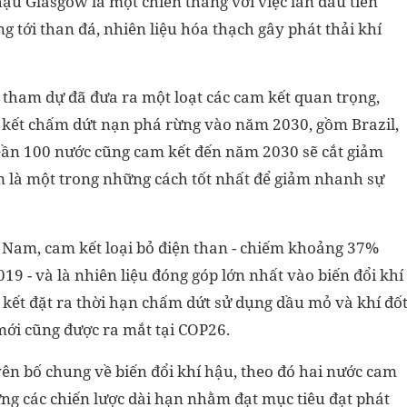
ậu Glasgow là một chiến thắng với việc lần đầu tiên
 tới than đá, nhiên liệu hóa thạch gây phát thải khí
 tham dự đã đưa ra một loạt các cam kết quan trọng,
m kết chấm dứt nạn phá rừng vào năm 2030, gồm Brazil,
ần 100 nước cũng cam kết đến năm 2030 sẽ cắt giảm
m là một trong những cách tốt nhất để giảm nhanh sự
t Nam, cam kết loại bỏ điện than - chiếm khoảng 37%
19 - và là nhiên liệu đóng góp lớn nhất vào biến đổi khí
 kết đặt ra thời hạn chấm dứt sử dụng dầu mỏ và khí đố
mới cũng được ra mắt tại COP26.
yên bố chung về biến đổi khí hậu, theo đó hai nước cam
dựng các chiến lược dài hạn nhằm đạt mục tiêu đạt phát