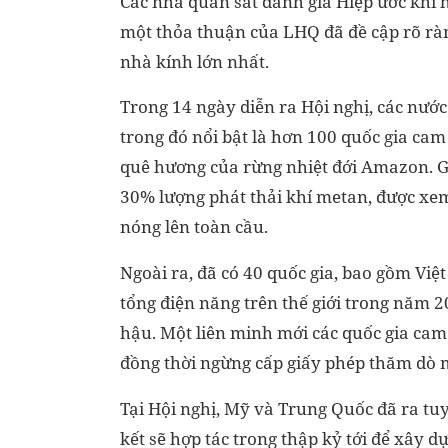
Các nhà quan sát đánh giá Hiệp ước khí h
một thỏa thuận của LHQ đã đề cập rõ ràng
nhà kính lớn nhất.
Trong 14 ngày diễn ra Hội nghị, các nước
trong đó nổi bật là hơn 100 quốc gia ca
quê hương của rừng nhiệt đới Amazon. G
30% lượng phát thải khí metan, được xe
nóng lên toàn cầu.
Ngoài ra, đã có 40 quốc gia, bao gồm Việ
tổng điện năng trên thế giới trong năm 20
hậu. Một liên minh mới các quốc gia cam
đồng thời ngừng cấp giấy phép thăm dò 
Tại Hội nghị, Mỹ và Trung Quốc đã ra tu
kết sẽ hợp tác trong thập kỷ tới để xây 