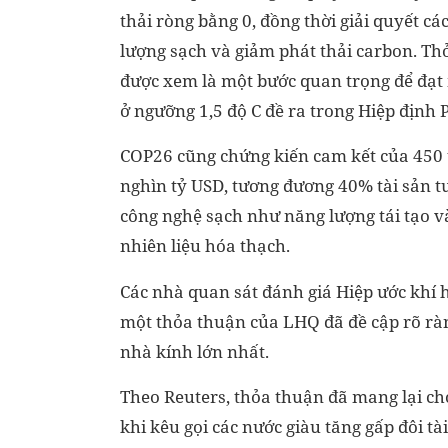
thải ròng bằng 0, đồng thời giải quyết c
lượng sạch và giảm phát thải carbon. Thỏ
được xem là một bước quan trọng để đạt 
ở ngưỡng 1,5 độ C đề ra trong Hiệp định P
COP26 cũng chứng kiến cam kết của 450 tổ 
nghìn tỷ USD, tương đương 40% tài sản tư
công nghệ sạch như năng lượng tái tạo và
nhiên liệu hóa thạch.
Các nhà quan sát đánh giá Hiệp ước khí h
một thỏa thuận của LHQ đã đề cập rõ ràng
nhà kính lớn nhất.
Theo Reuters, thỏa thuận đã mang lại ch
khi kêu gọi các nước giàu tăng gấp đôi t