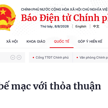
CHÍNH PHỦ NƯỚC CỘNG HÒA XÃ HỘI CHỦ NGHĨA VI
Báo Điện tử Chính 
Thứ bảy, 8/8/2026
English
中文
Chiến dịch 500 ngày đêm tìm kiếm, quy tập và xác định danh tính hài cốt liệt sĩ
XÃ HỘI
KHOA GIÁO
QUỐC TẾ
GÓP Ý HIẾN KẾ
Bảo vệ nền tảng tư tưởng của Đảng trong kỷ nguyên phát triển mới
Cổng TTĐT Chính phủ
Văn phòng Chính 
Chiến dịch 500 ngày đêm tìm kiếm, quy tập và xác định danh tính hài cốt liệt sĩ
bế mạc với thỏa thuận