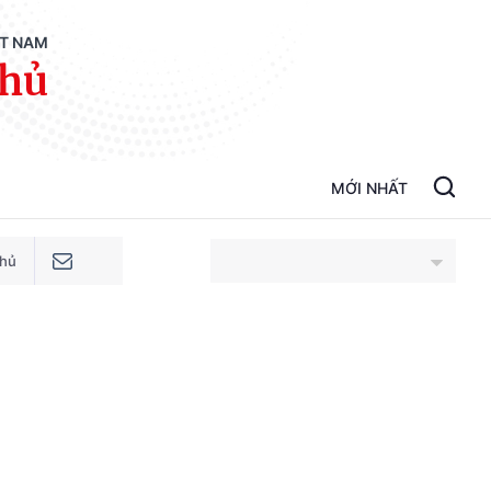
ỆT NAM
phủ
MỚI NHẤT
phủ
An Giang
Bắc Ninh
Cao Bằng