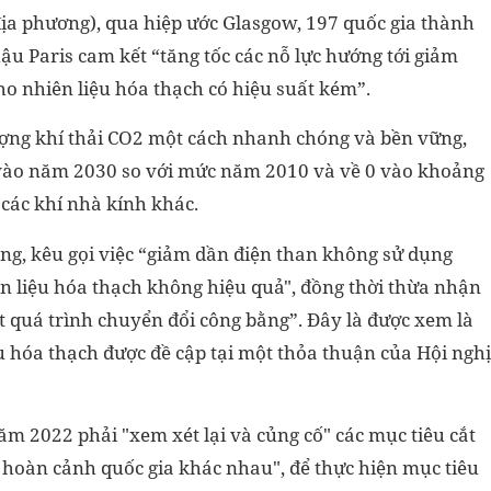
 địa phương), qua hiệp ước Glasgow, 197 quốc gia thành
hậu Paris cam kết “tăng tốc các nỗ lực hướng tới giảm
cho nhiên liệu hóa thạch có hiệu suất kém”.
lượng khí thải CO2 một cách nhanh chóng và bền vững,
vào năm 2030 so với mức năm 2010 và về 0 vào khoảng
 các khí nhà kính khác.
ng, kêu gọi việc “giảm dần điện than không sử dụng
ên liệu hóa thạch không hiệu quả", đồng thời thừa nhận
ột quá trình chuyển đổi công bằng”. Đây là được xem là
ệu hóa thạch được đề cập tại một thỏa thuận của Hội nghị
ăm 2022 phải "xem xét lại và củng cố" các mục tiêu cắt
c hoàn cảnh quốc gia khác nhau", để thực hiện mục tiêu