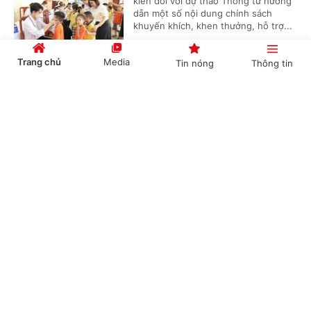
kiến đối với dự thảo Thông tư hướng
dẫn một số nội dung chính sách
khuyến khích, khen thưởng, hỗ trợ...
Trang chủ
Media
Tin nóng
Thông tin
Triển khai chiến dịch 90 ngày làm sạch,
Cổng TTĐT Chính phủ
English
中文
chuẩn hóa dữ chuyên ngành y tế
(Chinhphu.vn) – Trong 90 ngày từ
tháng 7-9/2026, Bộ Y tế triển khai
chiến dịch tập trung rà soát, làm
sạch, làm giàu, chuẩn hóa và duy trì...
Chuyên mục
CHÍNH TRỊ
KINH TẾ
Dự kiến phân cấp thẩm quyền tuyển dụng,
quản lý công chức, viên chức của Bộ Y tế
VĂN HÓA
XÃ HỘI
(Chinhphu.vn) - Bộ Y tế đang lấy ý
KHOA GIÁO
QUỐC TẾ
kiến đối với dự thảo Thông tư quy
định về phân cấp thẩm quyền tuyển