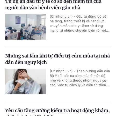
Từ dự án đầu tư y tế cơ sở đến niềm tin của
người dân vào bệnh viện gần nhà
(Chinhphu.vn) - Đầu tư đồng bộ về
hạ tầng, trang thiết bị và năng lực
chuyên môn cho y tế cơ sở đang
mang lại những chuyển biến rõ nét...
Những sai lầm khi tự điều trị cúm mùa tại nhà
dẫn đến nguy kịch
(Chinhphu.vn) - Theo hướng dẫn của
Bộ Y tế, các ca cúm mùa ở mức độ
nhẹ và không thuộc nhóm nguy cơ
cao, việc tự cách ly và điều trị triệu...
Yêu cầu tăng cường kiểm tra hoạt động khám,