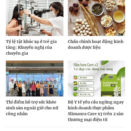
Tỷ lệ tật khúc xạ ở trẻ gia
Chấn chỉnh hoạt động kinh
tăng: Khuyến nghị của
doanh dược liệu
chuyên gia
Thí điểm hỗ trợ sức khỏe
Bộ Y tế yêu cầu ngừng ngay
sinh sản ngoài giờ cho nữ
kinh doanh thực phẩm
công nhân
Slimaura Care x3 trên 2 sàn
thương mại điện tử