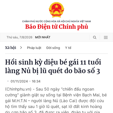
CHÍNH PHỦ NƯỚC CỘNG HÒA XÃ HỘI CHỦ NGHĨA VIỆT NAM
Báo Điện tử Chính phủ
Thứ sáu,
7/8/2026
MỚI NHẤT
Xã hội
Pháp luật
Đời sống
Y tế
Hồi sinh kỳ diệu bé gái 11 tuổi
làng Nủ bị lũ quét do bão số 3
01/11/2024
16:34
(Chinhphu.vn) - Sau 50 ngày "chiến đấu ngoan
cường" giành giật sự sống tại Bệnh viện Bạch Mai, bé
gái M.H.T.N – người làng Nủ (Lào Cai) được đội cứu
hộ tìm thấy sau 1 giờ lũ quét, sạt lở đất kinh hoàng
do cơn bão số 3, đã được ra viện, đoàn tụ với gia