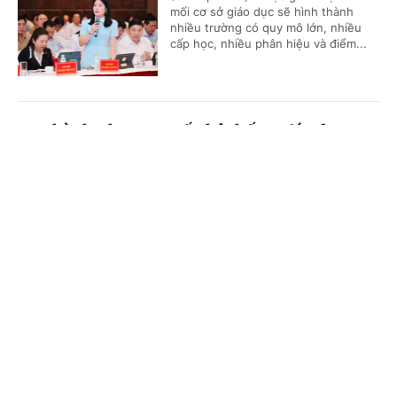
mối cơ sở giáo dục sẽ hình thành
nhiều trường có quy mô lớn, nhiều
cấp học, nhiều phân hiệu và điểm...
Ban hành Khung cơ cấu hệ thống giáo dục
quốc dân
Cổng TTĐT Chính phủ
English
中文
(Chinhphu.vn) - Phó Thủ tướng Chính
phủ Lê Tiến Châu ký Quyết định số
Trang chủ
Media
Tin nóng
Thông tin
38/2026/QĐ-TTg ngày 23/7/2026 quy
định Khung cơ cấu hệ thống giáo...
Chuyên mục
Quy định mới về Khung trình độ quốc gia Việt
CHÍNH TRỊ
KINH TẾ
Nam
VĂN HÓA
XÃ HỘI
(Chinhphu.vn) - Phó Thủ tướng Lê
Tiến Châu ký Quyết định số