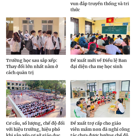
vun đắp truyền thống và tri
thức
Trường học sau sắp xếp:
Đề xuất mới về Điều lệ Ban
Thay đổi lớn nhất nằm ở
đại diện cha mẹ học sinh
cách quản trị
Cơ cấu, số lượng, chế độ đối
Đề xuất trợ cấp cho giáo
với hiệu trưởng, hiệu phó
viên mầm non đã nghỉ công
khi sắp xếp cơ sở giáo dục
tác chưa được hưởng chế độ