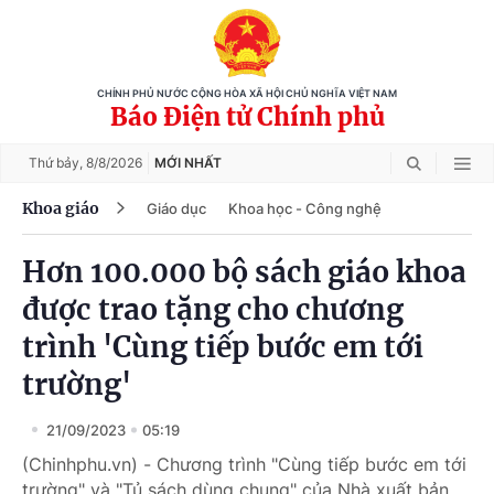
CHÍNH PHỦ NƯỚC CỘNG HÒA XÃ HỘI CHỦ NGHĨA VIỆT NAM
Báo Điện tử Chính phủ
Thứ bảy,
8/8/2026
MỚI NHẤT
Khoa giáo
Giáo dục
Khoa học - Công nghệ
Hơn 100.000 bộ sách giáo khoa
được trao tặng cho chương
trình 'Cùng tiếp bước em tới
trường'
21/09/2023
05:19
(Chinhphu.vn) - Chương trình "Cùng tiếp bước em tới
trường" và "Tủ sách dùng chung" của Nhà xuất bản