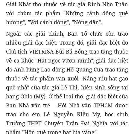
Giải Nhất thơ thuộc về tác giả Đinh Nho Tuấn
với chùm tác phẩm "Những cánh đồng quê
hương", "Với cánh đồng", "Nông dân".
Ngoài các giải chính, Ban Tổ chức còn trao
nhiều giải đặc biệt. Trong đó, giải đặc biệt do
Chủ tịch VIETRISA Bùi Bá Bổng trao tặng thuộc
về ca khúc "Hạt ngọc vươn mình"; giải đặc biệt
do Anh hùng Lao động Hồ Quang Cua trao tặng
thuộc về tác phẩm văn xuôi "Nâng niu hạt gạo
quê nhà" của tác giả Lê Thi, hiện sinh sống tại
bang Ohio (Mỹ). Ở thể loại thơ, giải đặc biệt của
Ban Nhà văn trẻ – Hội Nhà văn TPHCM được
trao cho em Lê Nguyễn Kiều My, học sinh
Trường THPT Chuyên Trần Đại Nghĩa với tác
phẩm "Hồn quê trong hạt lúa vàng".