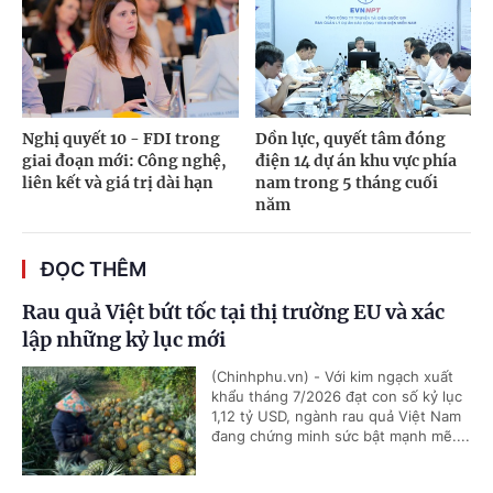
Nghị quyết 10 - FDI trong
Dồn lực, quyết tâm đóng
giai đoạn mới: Công nghệ,
điện 14 dự án khu vực phía
liên kết và giá trị dài hạn
nam trong 5 tháng cuối
năm
ĐỌC THÊM
Rau quả Việt bứt tốc tại thị trường EU và xác
lập những kỷ lục mới
(Chinhphu.vn) - Với kim ngạch xuất
khẩu tháng 7/2026 đạt con số kỷ lục
1,12 tỷ USD, ngành rau quả Việt Nam
đang chứng minh sức bật mạnh mẽ....