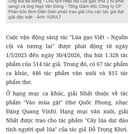
Ông Bùi Bá Bổng - Chủ tịch Hiệp hội Lúa gạo (thứ 2 từ phải
sang) và ông Ngô Văn Đông - Tổng Giám đốc Công ty CP
Phân bón Bình Điền (bên phải) trao giải cho các tác giả đạt
giải đặc biệt - Ảnh: VGP/LT
Cuộc vận động sáng tác "Lúa gạo Việt – Nguồn
cội và tương lai" được phát động từ ngày
1/5/2025 đến ngày 30/4/2026, thu hút 1.328 tác
phẩm của 514 tác giả. Trong đó, có 67 tác phẩm
ca khúc, 446 tác phẩm văn xuôi và 815 tác
phẩm thơ.
Ở hạng mục ca khúc, giải Nhất thuộc về tác
phẩm "Vào mùa gặt" (thơ Quốc Phong, nhạc
Đặng Quang Vinh). Hạng mục văn xuôi, giải
Nhất được trao cho tác phẩm "Cây lúa dạt dào
tình người quê lúa" của tác giả Đỗ Trọng Khơi.