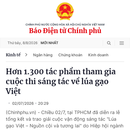
CHÍNH PHỦ NƯỚC CỘNG HÒA XÃ HỘI CHỦ NGHĨA VIỆT NAM
Báo Điện tử Chính phủ
Thứ bảy,
8/8/2026
MỚI NHẤT
Kinh tế
Ngân hàng
Chứng khoán
Kinh doanh
Hơn 1.300 tác phẩm tham gia
cuộc thi sáng tác về lúa gạo
Việt
02/07/2026
20:29
(Chinhphu.vn) - Chiều 02/7, tại TPHCM đã diễn ra lễ
tổng kết và trao giải cuộc vận động sáng tác "Lúa
gạo Việt – Nguồn cội và tương lai" do Hiệp hội ngành