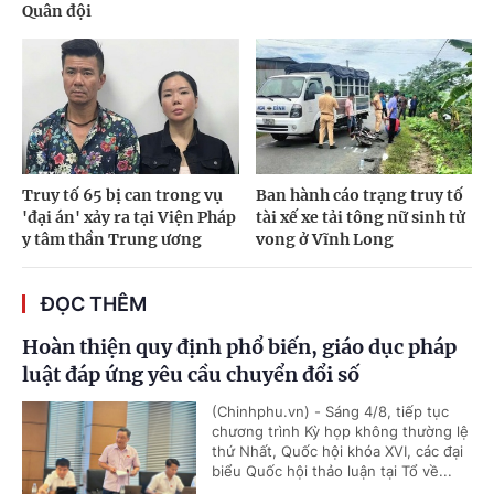
Quân đội
Truy tố 65 bị can trong vụ
Ban hành cáo trạng truy tố
'đại án' xảy ra tại Viện Pháp
tài xế xe tải tông nữ sinh tử
y tâm thần Trung ương
vong ở Vĩnh Long
ĐỌC THÊM
Hoàn thiện quy định phổ biến, giáo dục pháp
luật đáp ứng yêu cầu chuyển đổi số
(Chinhphu.vn) - Sáng 4/8, tiếp tục
chương trình Kỳ họp không thường lệ
thứ Nhất, Quốc hội khóa XVI, các đại
biểu Quốc hội thảo luận tại Tổ về...