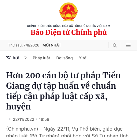
CHÍNH PHỦ NƯỚC CỘNG HÒA XÃ HỘI CHỦ NGHĨA VIỆT NAM
Báo Điện tử Chính phủ
Thứ sáu,
7/8/2026
MỚI NHẤT
Xã hội
Pháp luật
Đời sống
Y tế
Hơn 200 cán bộ tư pháp Tiền
Giang dự tập huấn về chuẩn
tiếp cận pháp luật cấp xã,
huyện
22/11/2022
16:58
(Chinhphu.vn) - Ngày 22/11, Vụ Phổ biến, giáo dục
pháp luật (Bộ Tư pháp) phối hợp với Sở Tư pháp tỉnh