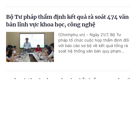
Bộ Tư pháp thẩm định kết quả rà soát 474 văn
bản lĩnh vực khoa học, công nghệ
(Chinhphu.vn) - Ngày 21/7, Bộ Tư
pháp tổ chức cuộc họp thẩm định đối
với báo cáo sơ bộ về kết quả tổng rà
soát hệ thống văn bản quy phạm...
Hoàn thiện dự án Luật sửa đổi, bổ sung một số
điều của 9 luật về quân sự, quốc phòng
Cổng TTĐT Chính phủ
English
中文
(Chinhphu.vn) - Chính phủ vừa ban
hành Nghị quyết số 191/NQ-CP ngày
Trang chủ
Media
Tin nóng
Thông tin
21/7/2026 về dự án Luật sửa đổi, bổ
sung một số điều của 09 luật về...
Chuyên mục