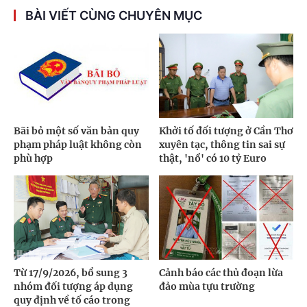
BÀI VIẾT CÙNG CHUYÊN MỤC
Bãi bỏ một số văn bản quy
Khởi tố đối tượng ở Cần Thơ
phạm pháp luật không còn
xuyên tạc, thông tin sai sự
phù hợp
thật, 'nổ' có 10 tỷ Euro
Từ 17/9/2026, bổ sung 3
Cảnh báo các thủ đoạn lừa
nhóm đối tượng áp dụng
đảo mùa tựu trường
quy định về tố cáo trong