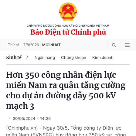
CHÍNH PHỦ NƯỚC CỘNG HÒA XÃ HỘI CHỦ NGHĨA VIỆT NAM
Báo Điện tử Chính phủ
Thứ sáu,
7/8/2026
MỚI NHẤT
Kinh tế
Ngân hàng
Chứng khoán
Kinh doanh
Hơn 350 công nhân điện lực
miền Nam ra quân tăng cường
cho dự án đường dây 500 kV
mạch 3
30/05/2024
14:36
(Chinhphu.vn) - Ngày 30/5, Tổng công ty Điện lực
miền Nam (EVNSPC) huy động hơn 350 kỹ sư, công