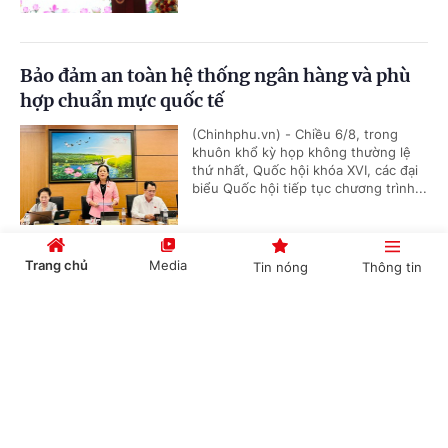
Bảo đảm an toàn hệ thống ngân hàng và phù
hợp chuẩn mực quốc tế
(Chinhphu.vn) - Chiều 6/8, trong
khuôn khổ kỳ họp không thường lệ
thứ nhất, Quốc hội khóa XVI, các đại
biểu Quốc hội tiếp tục chương trình...
Trang chủ
Media
Tin nóng
Thông tin
Tiêu chí phân loại doanh nghiệp để thực hiện
cơ cấu lại vốn nhà nước tại doanh nghiệp
Cổng TTĐT Chính phủ
English
中文
(Chinhphu.vn) - Phó Thủ tướng Chính
phủ Nguyễn Văn Thắng ký Quyết
định số 40/2026/QĐ-TTg ngày
05/8/2026 của Thủ tướng Chính...