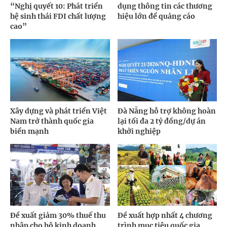
“Nghị quyết 10: Phát triển
dụng thông tin các thương
hệ sinh thái FDI chất lượng
hiệu lớn để quảng cáo
cao”
Xây dựng và phát triển Việt
Đà Nẵng hỗ trợ không hoàn
Nam trở thành quốc gia
lại tối đa 2 tỷ đồng/dự án
biển mạnh
khởi nghiệp
Đề xuất giảm 30% thuế thu
Đề xuất hợp nhất 4 chương
nhập cho hộ kinh doanh,
trình mục tiêu quốc gia,