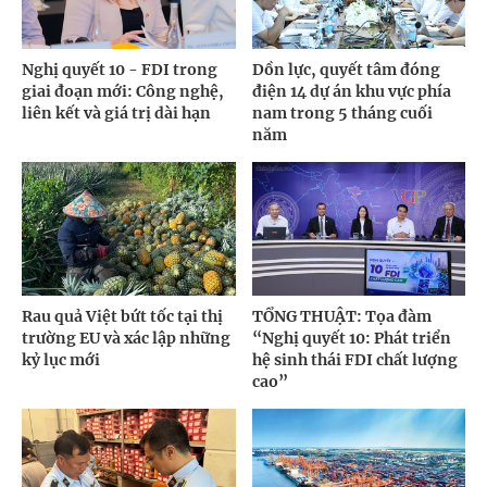
Nghị quyết 10 - FDI trong
Dồn lực, quyết tâm đóng
giai đoạn mới: Công nghệ,
điện 14 dự án khu vực phía
liên kết và giá trị dài hạn
nam trong 5 tháng cuối
năm
Rau quả Việt bứt tốc tại thị
TỔNG THUẬT: Tọa đàm
trường EU và xác lập những
“Nghị quyết 10: Phát triển
kỷ lục mới
hệ sinh thái FDI chất lượng
cao”