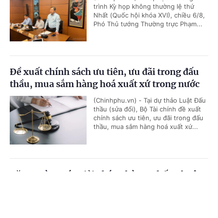
trình Kỳ họp không thường lệ thứ
Nhất (Quốc hội khóa XVI), chiều 6/8,
Phó Thủ tướng Thường trực Phạm...
Đề xuất chính sách ưu tiên, ưu đãi trong đấu
thầu, mua sắm hàng hoá xuất xứ trong nước
(Chinhphu.vn) - Tại dự thảo Luật Đấu
thầu (sửa đổi), Bộ Tài chính đề xuất
chính sách ưu tiên, ưu đãi trong đấu
thầu, mua sắm hàng hoá xuất xứ...
Tăng cường các giải pháp phòng, chống buôn
lậu thuốc lá theo Chỉ thị 25 của Thủ tướng
Cổng TTĐT Chính phủ
English
中文
Chính phủ
Trang chủ
Media
Tin nóng
Thông tin
(Chinhphu.vn) - Việc triển khai đồng