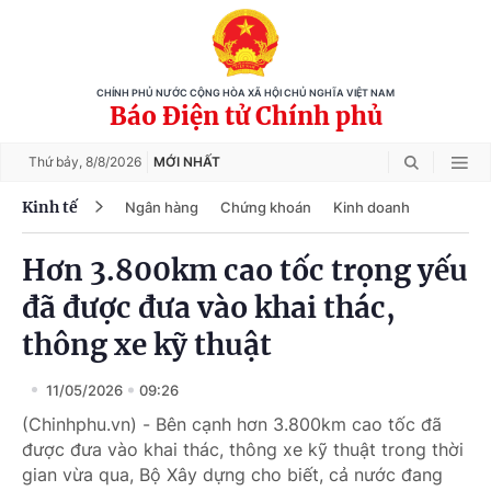
CHÍNH PHỦ NƯỚC CỘNG HÒA XÃ HỘI CHỦ NGHĨA VIỆT NAM
Báo Điện tử Chính phủ
Thứ bảy,
8/8/2026
MỚI NHẤT
Kinh tế
Ngân hàng
Chứng khoán
Kinh doanh
Hơn 3.800km cao tốc trọng yếu
đã được đưa vào khai thác,
thông xe kỹ thuật
11/05/2026
09:26
(Chinhphu.vn) - Bên cạnh hơn 3.800km cao tốc đã
được đưa vào khai thác, thông xe kỹ thuật trong thời
gian vừa qua, Bộ Xây dựng cho biết, cả nước đang