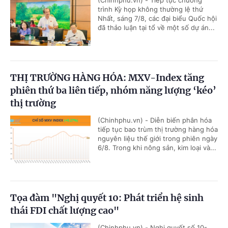
(Chinhphu.vn) - Tiếp tục chương
trình Kỳ họp không thường lệ thứ
Nhất, sáng 7/8, các đại biểu Quốc hội
đã thảo luận tại tổ về một số dự án...
THỊ TRƯỜNG HÀNG HÓA: MXV-Index tăng
phiên thứ ba liên tiếp, nhóm năng lượng ‘kéo’
thị trường
(Chinhphu.vn) - Diễn biến phân hóa
tiếp tục bao trùm thị trường hàng hóa
nguyên liệu thế giới trong phiên ngày
6/8. Trong khi nông sản, kim loại và...
Tọa đàm "Nghị quyết 10: Phát triển hệ sinh
thái FDI chất lượng cao"
(Chinhphu.vn) - Nghị quyết số 10-