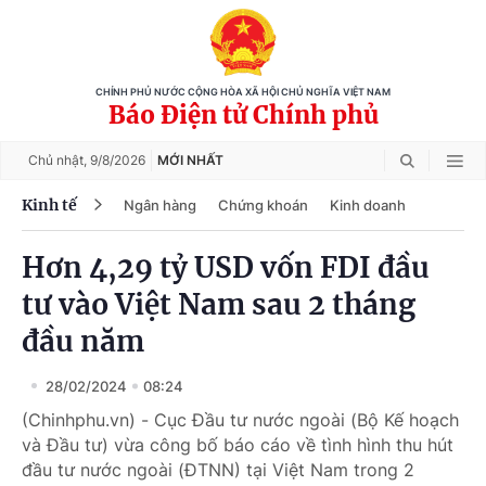
CHÍNH PHỦ NƯỚC CỘNG HÒA XÃ HỘI CHỦ NGHĨA VIỆT NAM
Báo Điện tử Chính phủ
Chủ nhật,
9/8/2026
MỚI NHẤT
Kinh tế
Ngân hàng
Chứng khoán
Kinh doanh
Hơn 4,29 tỷ USD vốn FDI đầu
tư vào Việt Nam sau 2 tháng
đầu năm
28/02/2024
08:24
(Chinhphu.vn) - Cục Đầu tư nước ngoài (Bộ Kế hoạch
và Đầu tư) vừa công bố báo cáo về tình hình thu hút
đầu tư nước ngoài (ĐTNN) tại Việt Nam trong 2