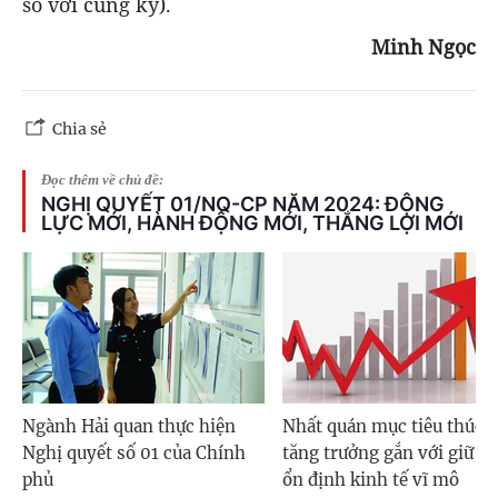
so với cùng kỳ).
Minh Ngọc
Chia sẻ
Đọc thêm về chủ đề:
NGHỊ QUYẾT 01/NQ-CP NĂM 2024: ĐỘNG
LỰC MỚI, HÀNH ĐỘNG MỚI, THẮNG LỢI MỚI
Ngành Hải quan thực hiện
Nhất quán mục tiêu thúc 
Nghị quyết số 01 của Chính
tăng trưởng gắn với giữ v
phủ
ổn định kinh tế vĩ mô