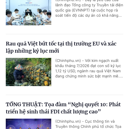
lãnh đạo Tổng công ty Truyền tải điện
quốc gia (EVNNPT) tại cuộc họp rà
soát tiến độ các dự án có khả năng...
Rau quả Việt bứt tốc tại thị trường EU và xác
lập những kỷ lục mới
(Chinhphu.vn) - Với kim ngạch xuất
khẩu tháng 7/2026 đạt con số kỷ lục
1,12 tỷ USD, ngành rau quả Việt Nam
đang chứng minh sức bật mạnh mẽ....
TỔNG THUẬT: Tọa đàm “Nghị quyết 10: Phát
triển hệ sinh thái FDI chất lượng cao”
(Chinhphu.vn) - Cục thông tin và
Truyền thông Chính phủ tổ chức Tọa