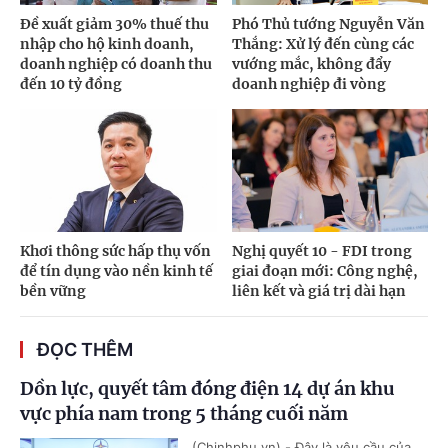
Đề xuất giảm 30% thuế thu
Phó Thủ tướng Nguyễn Văn
nhập cho hộ kinh doanh,
Thắng: Xử lý đến cùng các
doanh nghiệp có doanh thu
vướng mắc, không đẩy
đến 10 tỷ đồng
doanh nghiệp đi vòng
Khơi thông sức hấp thụ vốn
Nghị quyết 10 - FDI trong
để tín dụng vào nền kinh tế
giai đoạn mới: Công nghệ,
bền vững
liên kết và giá trị dài hạn
ĐỌC THÊM
Dồn lực, quyết tâm đóng điện 14 dự án khu
vực phía nam trong 5 tháng cuối năm
(Chinhphu.vn) - Đây là yêu cầu của