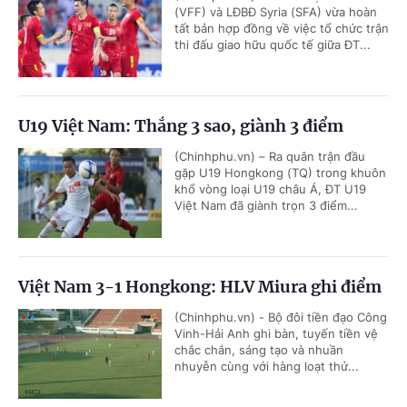
(VFF) và LĐBĐ Syria (SFA) vừa hoàn
tất bản hợp đồng về việc tổ chức trận
thi đấu giao hữu quốc tế giữa ĐT...
U19 Việt Nam: Thắng 3 sao, giành 3 điểm
(Chinhphu.vn) – Ra quân trận đầu
gặp U19 Hongkong (TQ) trong khuôn
khổ vòng loại U19 châu Á, ĐT U19
Việt Nam đã giành trọn 3 điểm...
Việt Nam 3-1 Hongkong: HLV Miura ghi điểm
(Chinhphu.vn) - Bộ đôi tiền đạo Công
Vinh-Hải Anh ghi bàn, tuyến tiền vệ
chắc chắn, sáng tạo và nhuần
nhuyễn cùng với hàng loạt thử...