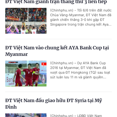
ĐT Việt Nam giành trận thắng thứ 3 liên tiếp
(Chinhphu.vn) - Tối 6/6 trên đất nước
Chùa Vàng-Myanmar, ĐT Việt Nam đã
giành chiến thắng 3-0 khi gặp ĐT
Singapore trong trận chung kết Aya...
ĐT Việt Nam vào chung kết AYA Bank Cup tại
Myanmar
(Chinhphu.vn) – Dự AYA Bank Cup
2016 tại Myanmar, ĐT Việt Nam đã
vượt qua ĐT Hongkong (TQ) sau loạt
sút luân lưu 11 m và giành quyền...
ĐT Việt Nam đấu giao hữu ĐT Syria tại Mỹ
Đình
(Chinhphu.vn) – LĐBĐ Việt Nam