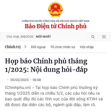
CHÍNH PHỦ NƯỚC CỘNG HÒA XÃ HỘI CHỦ NGHĨA VIỆT NAM
Báo Điện tử Chính phủ
Chủ nhật,
9/8/2026
MỚI NHẤT
Chính trị
Đối ngoại
Tổ chức nhân sự
Hội nhập
Họp báo Chính phủ tháng
1/2025: Nội dung hỏi-đáp
05/02/2025
18:08
(Chinhphu.vn) - Tại họp báo Chính phủ thường kỳ
tháng 1/2025 diễn ra chiều 5/2, các câu hỏi nêu ra
bao quát đầy đủ các lĩnh vực của đời sống KTXH và
đã được đại diện các bộ, ngành giải đáp, làm rõ.