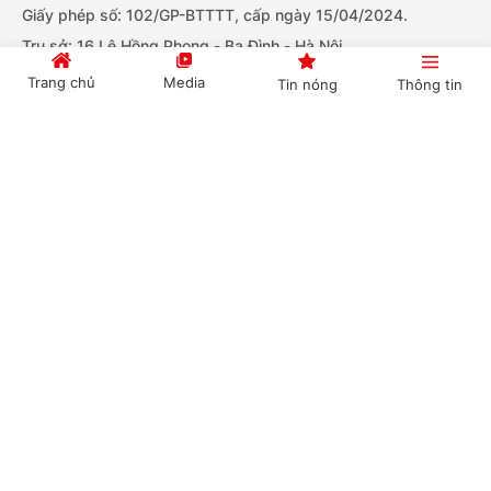
Giấy phép số: 102/GP-BTTTT, cấp ngày 15/04/2024.
Trụ sở: 16 Lê Hồng Phong - Ba Đình - Hà Nội.
Điện thoại: Văn phòng: 080.43162; Fax: 080.48924
Trang chủ
Media
Tin nóng
Thông tin
Email: thongtinchinhphu@chinhphu.vn.
Bản quyền thuộc Báo Điện tử Chính phủ - Cục Thông tin và
Cổng TTĐT Chính phủ
English
中文
Truyền thông Chính phủ.
Tải ứng dụng:
BÁO ĐIỆN TỬ CHÍNH PHỦ
Chuyên mục
CHÍNH TRỊ
KINH TẾ
Ghi rõ nguồn "Cục Thông tin và Truyền thông Chính phủ", "Báo
VĂN HÓA
XÃ HỘI
Điện tử Chính phủ" hoặc "www.chinhphu.vn" khi phát hành lại
KHOA GIÁO
thông tin từ các nguồn này.
QUỐC TẾ
GÓP Ý HIẾN KẾ