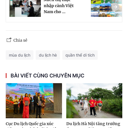
nhập cảnh Việt
p
Nam cho ...
t
Chia sẻ
mùa du lịch
du lịch hè
quần thể di tích
BÀI VIẾT CÙNG CHUYÊN MỤC
Cục Du lịch Quốc gia xúc
Du lịch Hà Nội tăng trưởng