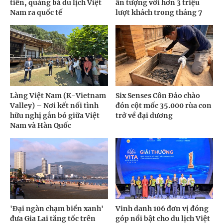
tiến, quảng bá du lịch Việt
ấn tượng với hơn 3 triệu
Nam ra quốc tế
lượt khách trong tháng 7
Làng Việt Nam (K-Vietnam
Six Senses Côn Đảo chào
Valley) – Nơi kết nối tình
đón cột mốc 35.000 rùa con
hữu nghị gắn bó giữa Việt
trở về đại dương
Nam và Hàn Quốc
'Đại ngàn chạm biển xanh'
Vinh danh 106 đơn vị đóng
đưa Gia Lai tăng tốc trên
góp nổi bật cho du lịch Việt