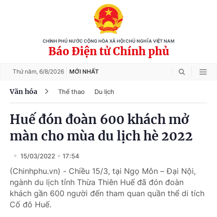
CHÍNH PHỦ NƯỚC CỘNG HÒA XÃ HỘI CHỦ NGHĨA VIỆT NAM
Báo Điện tử Chính phủ
Thứ năm,
6/8/2026
MỚI NHẤT
Văn hóa
Thể thao
Du lịch
Huế đón đoàn 600 khách mở
màn cho mùa du lịch hè 2022
15/03/2022
17:54
(Chinhphu.vn) - Chiều 15/3, tại Ngọ Môn – Đại Nội,
ngành du lịch tỉnh Thừa Thiên Huế đã đón đoàn
khách gần 600 người đến tham quan quần thể di tích
Cố đô Huế.