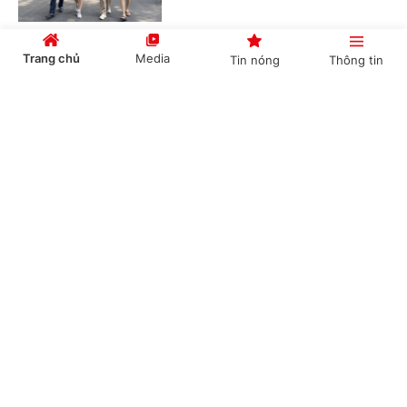
Trang chủ
Media
Tin nóng
Thông tin
Du lịch Đồng bằng sông Cửu Long bứt phá dịp
đại lễ 2026
Cổng TTĐT Chính phủ
English
中文
(Chinhphu.vn) - Trong 2 kỳ nghỉ đại
lễ vừa qua, du lịch vùng Đồng bằng
sông Cửu Long ghi nhận mức tăng
trưởng ấn tượng, đặc biệt ở phân...
Chuyên mục
TPHCM thu 8.700 tỷ đồng từ du lịch dịp nghỉ
CHÍNH TRỊ
KINH TẾ
lễ Giỗ Tổ Hùng Vương và 30/4-1/5
VĂN HÓA
XÃ HỘI
(Chinhphu.vn) - Dịp nghỉ lễ Giỗ Tổ
Hùng Vương, 30/4 và 1/5 năm nay,
KHOA GIÁO
QUỐC TẾ
hoạt động du lịch tại TPHCM diễn ra
sôi động, ghi nhận sự phục hồi tích...
GÓP Ý HIẾN KẾ