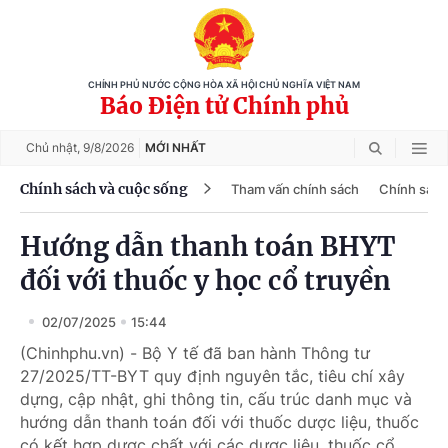
CHÍNH PHỦ NƯỚC CỘNG HÒA XÃ HỘI CHỦ NGHĨA VIỆT NAM
Báo Điện tử Chính phủ
Chủ nhật,
9/8/2026
MỚI NHẤT
Chính sách và cuộc sống
Tham vấn chính sách
Chính sách
Hướng dẫn thanh toán BHYT
đối với thuốc y học cổ truyền
02/07/2025
15:44
(Chinhphu.vn) - Bộ Y tế đã ban hành Thông tư
27/2025/TT-BYT quy định nguyên tắc, tiêu chí xây
dựng, cập nhật, ghi thông tin, cấu trúc danh mục và
hướng dẫn thanh toán đối với thuốc dược liệu, thuốc
có kết hợp dược chất với các dược liệu, thuốc cổ