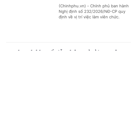
(Chinhphu.vn) - Chính phủ ban hành
Nghị định số 232/2026/NĐ-CP quy
định về vị trí việc làm viên chức.
Quy hoạch kho số viễn thông và tài nguyên
Internet
Cổng TTĐT Chính phủ
English
中文
(Chinhphu.vn) - Bộ trưởng Bộ Khoa
học và Công nghệ ban hành Thông
Trang chủ
Media
Tin nóng
Thông tin
tư 34/2026/TT-BKHCN quy định về
nội dung, trình tự phê duyệt quy...
Chuyên mục
Quy định mới về quản lý an toàn hàng không
CHÍNH TRỊ
KINH TẾ
(Chinhphu.vn) - Ngày 22/6/2026,
VĂN HÓA
XÃ HỘI
Chính phủ ban hành Nghị định số