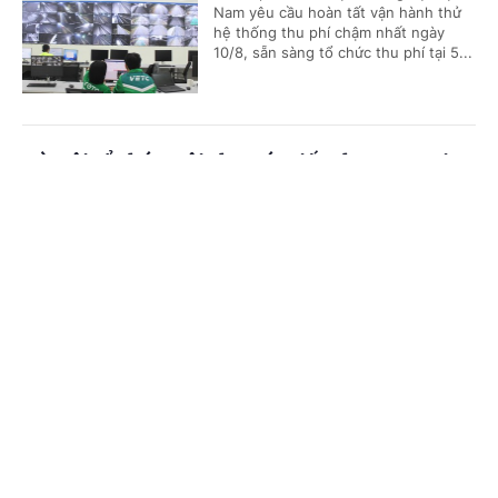
Nam yêu cầu hoàn tất vận hành thử
hệ thống thu phí chậm nhất ngày
10/8, sẵn sàng tổ chức thu phí tại 5...
Hà Nội tổ chức Hội chợ Xúc tiến thương mại
nông nghiệp, sản phẩm OCOP 2026
Cổng TTĐT Chính phủ
English
中文
(Chinhphu.vn) - Nhằm đẩy mạnh
quảng bá, kết nối tiêu thụ nông sản,
Trang chủ
Media
Tin nóng
Thông tin
sản phẩm OCOP của Thủ đô, Sở
Nông nghiệp và Môi trường Hà Nội...
Chuyên mục
Thí điểm hỗ trợ sức khỏe sinh sản ngoài giờ
CHÍNH TRỊ
KINH TẾ
cho nữ công nhân
VĂN HÓA
XÃ HỘI
(Chinhphu.vn) - Thông qua mô hình
nghiên cứu, thí điểm quy mô nhỏ tại
KHOA GIÁO
QUỐC TẾ