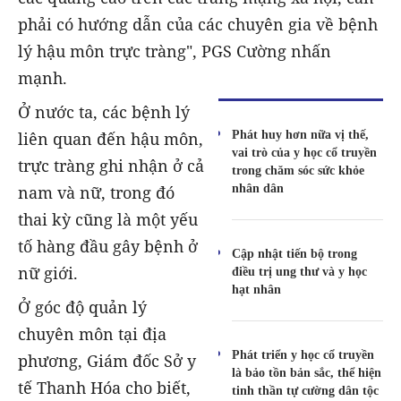
phải có hướng dẫn của các chuyên gia về bệnh
lý hậu môn trực tràng", PGS Cường nhấn
mạnh.
Ở nước ta, các bệnh lý
Phát huy hơn nữa vị thế,
liên quan đến hậu môn,
vai trò của y học cổ truyền
trực tràng ghi nhận ở cả
trong chăm sóc sức khỏe
nhân dân
nam và nữ, trong đó
thai kỳ cũng là một yếu
tố hàng đầu gây bệnh ở
Cập nhật tiến bộ trong
nữ giới.
điều trị ung thư và y học
hạt nhân
Ở góc độ quản lý
chuyên môn tại địa
Phát triển y học cổ truyền
phương, Giám đốc Sở y
là bảo tồn bản sắc, thể hiện
tế Thanh Hóa cho biết,
tinh thần tự cường dân tộc