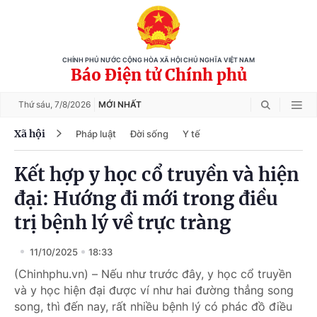
CHÍNH PHỦ NƯỚC CỘNG HÒA XÃ HỘI CHỦ NGHĨA VIỆT NAM
Báo Điện tử Chính phủ
Thứ sáu,
7/8/2026
MỚI NHẤT
Xã hội
Pháp luật
Đời sống
Y tế
Kết hợp y học cổ truyền và hiện
đại: Hướng đi mới trong điều
trị bệnh lý về trực tràng
11/10/2025
18:33
(Chinhphu.vn) – Nếu như trước đây, y học cổ truyền
và y học hiện đại được ví như hai đường thẳng song
song, thì đến nay, rất nhiều bệnh lý có phác đồ điều