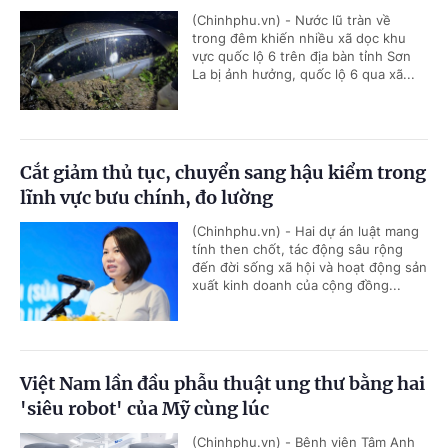
(Chinhphu.vn) - Nước lũ tràn về
trong đêm khiến nhiều xã dọc khu
vực quốc lộ 6 trên địa bàn tỉnh Sơn
La bị ảnh hưởng, quốc lộ 6 qua xã...
Cắt giảm thủ tục, chuyển sang hậu kiểm trong
lĩnh vực bưu chính, đo lường
(Chinhphu.vn) - Hai dự án luật mang
tính then chốt, tác động sâu rộng
đến đời sống xã hội và hoạt động sản
xuất kinh doanh của cộng đồng...
Việt Nam lần đầu phẫu thuật ung thư bằng hai
'siêu robot' của Mỹ cùng lúc
(Chinhphu.vn) - Bệnh viện Tâm Anh