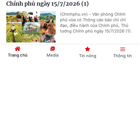
Chính phủ ngày 15/7/2026 (1)
(Chinhphu.vn) - Văn phòng Chính
phủ vừa có Thông cáo báo chí chỉ
đạo, điều hành của Chính phủ, Thủ
tướng Chính phủ ngày 15/7/2026 (1).
Trang chủ
Media
Tin nóng
Thông tin
Chỉ đạo, điều hành của Chính phủ, Thủ tướng
Chính phủ ngày 14/7/2026
Cổng TTĐT Chính phủ
English
中文
(Chinhphu.vn) - Văn phòng Chính
phủ vừa có Thông cáo báo chí chỉ
đạo, điều hành của Chính phủ, Thủ
tướng Chính phủ ngày 14/7/2026.
Chuyên mục
Chỉ đạo, điều hành của Chính phủ, Thủ tướng
CHÍNH TRỊ
KINH TẾ
Chính phủ ngày 13/7/2026