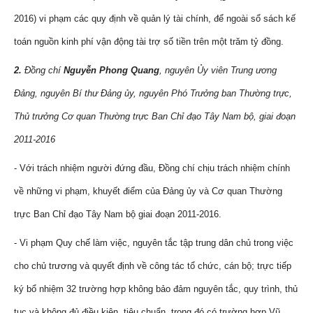
2016) vi phạm các quy định về quản lý tài chính, để ngoài sổ sách kế
toán nguồn kinh phí vận động tài trợ số tiền trên một trăm tỷ đồng.
2.
Đồng chí
Nguyễn Phong Quang
, nguyên Ủy viên Trung ương
Đảng, nguyên Bí thư Đảng ủy, nguyên Phó Trưởng ban Thường trực,
Thủ trưởng Cơ quan Thường trực Ban Chỉ đạo Tây Nam bộ, giai đoạn
2011-2016
- Với trách nhiệm người đứng đầu, Đồng chí chịu trách nhiệm chính
về những vi phạm, khuyết điểm của Đảng ủy và Cơ quan Thường
trực Ban Chỉ đạo Tây Nam bộ giai đoạn 2011-2016.
- Vi phạm Quy chế làm việc, nguyên tắc tập trung dân chủ trong việc
cho chủ trương và quyết định về công tác tổ chức, cán bộ; trực tiếp
ký bổ nhiệm 32 trường hợp không bảo đảm nguyên tắc, quy trình, thủ
tục và không đủ điều kiện, tiêu chuẩn, trong đó có trường hợp Vũ