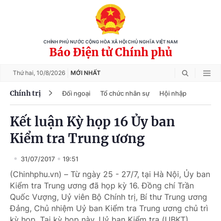
CHÍNH PHỦ NƯỚC CỘNG HÒA XÃ HỘI CHỦ NGHĨA VIỆT NAM
Báo Điện tử Chính phủ
Thứ hai,
10/8/2026
MỚI NHẤT
Chính trị
Đối ngoại
Tổ chức nhân sự
Hội nhập
Kết luận Kỳ họp 16 Ủy ban
Kiểm tra Trung ương
31/07/2017
19:51
(Chinhphu.vn) – Từ ngày 25 - 27/7, tại Hà Nội, Ủy ban
Kiểm tra Trung ương đã họp kỳ 16. Đồng chí Trần
Quốc Vượng, Uỷ viên Bộ Chính trị, Bí thư Trung ương
Đảng, Chủ nhiệm Uỷ ban Kiểm tra Trung ương chủ trì
kỳ họp. Tại kỳ họp này, Uỷ ban Kiểm tra (UBKT)