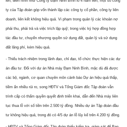
lên, điển hình như Công ty Đạm Ninh Bình lỗ 4 năm liền; một số công
ty của Tập đoàn góp vốn thành lập các công ty cổ phần, công ty liên
doanh, liên kết không hiệu quả. Vi phạm trong quản lý các khoản nợ
phải thu, phải trả và việc trích lập quỹ; trong việc ký hợp đồng hợp
tác đầu tư, chuyển nhượng quyền sử dụng đất, quản lý và sử dụng
đất lãng phí, kém hiệu quả.
- Thiếu trách nhiệm trong lãnh đạo, chỉ đạo, tổ chức thực hiện các dự
án đầu tư. Đối với dự án Nhà máy Đạm Ninh Bình, mặc dù đã được
các bộ, ngành, cơ quan chuyên môn cảnh báo Dự án hiệu quả thấp,
tiềm ẩn nhiều rủi ro, song HĐTV và Tổng Giám đốc Tập đoàn vẫn
trình cấp có thẩm quyền quyết định triển khai, dẫn đến Nhà máy liên
tục thua lỗ với số tiền trên 2.500 tỷ đồng. Nhiều dự án Tập đoàn đầu
tư không hiệu quả, trong đó có 4/5 dự án lỗ lũy kế trên 4.200 tỷ đồng.
- HĐTV và Tổng Giám đốc Tập đoàn thiếu kiểm tra, giám sát để Ban