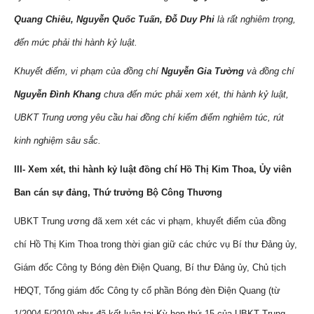
Quang Chiêu, Nguyễn Quốc Tuấn, Đỗ Duy Phi
là rất nghiêm trọng,
đến mức phải thi hành kỷ luật.
Khuyết điểm, vi phạm của đồng chí
Nguyễn Gia Tường
và đồng chí
Nguyễn Đình Khang
chưa đến mức phải xem xét, thi hành kỷ luật,
UBKT Trung ương yêu cầu hai đồng chí kiểm điểm nghiêm túc, rút
kinh nghiệm sâu sắc.
III- Xem xét, thi hành kỷ luật đồng chí Hồ Thị Kim Thoa, Ủy viên
Ban cán sự đảng, Thứ trưởng Bộ Công Thương
UBKT Trung ương đã xem xét các vi phạm, khuyết điểm của đồng
chí Hồ Thị Kim Thoa trong thời gian giữ các chức vụ Bí thư Đảng ủy,
Giám đốc Công ty Bóng đèn Điện Quang, Bí thư Đảng ủy, Chủ tịch
HĐQT, Tổng giám đốc Công ty cổ phần Bóng đèn Điện Quang (từ
1/2004-5/2010) như đã kết luận tại Kỳ họp thứ 15 của UBKT Trung