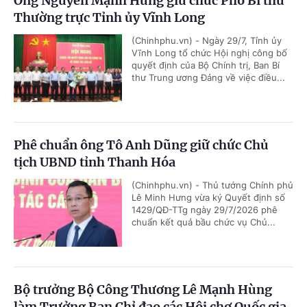
Ông Nguyễn Mạnh Hùng giữ chức Phó Bí thư
Thường trực Tỉnh ủy Vĩnh Long
(Chinhphu.vn) - Ngày 29/7, Tỉnh ủy
Vĩnh Long tổ chức Hội nghị công bố
quyết định của Bộ Chính trị, Ban Bí
thư Trung ương Đảng về việc điều...
Phê chuẩn ông Tô Anh Dũng giữ chức Chủ
tịch UBND tỉnh Thanh Hóa
(Chinhphu.vn) - Thủ tướng Chính phủ
Lê Minh Hưng vừa ký Quyết định số
1429/QĐ-TTg ngày 29/7/2026 phê
chuẩn kết quả bầu chức vụ Chủ...
Bộ trưởng Bộ Công Thương Lê Mạnh Hùng
làm Trưởng Ban Chỉ đạo các Hội chợ Quốc gia