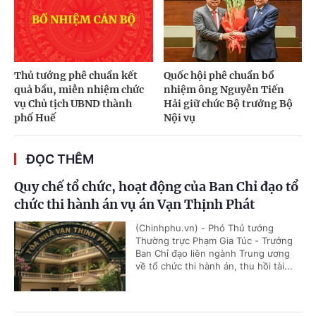
Thủ tướng phê chuẩn kết
Quốc hội phê chuẩn bổ
quả bầu, miễn nhiệm chức
nhiệm ông Nguyễn Tiến
vụ Chủ tịch UBND thành
Hải giữ chức Bộ trưởng Bộ
phố Huế
Nội vụ
ĐỌC THÊM
Quy chế tổ chức, hoạt động của Ban Chỉ đạo tổ
chức thi hành án vụ án Vạn Thịnh Phát
(Chinhphu.vn) - Phó Thủ tướng
Thường trực Phạm Gia Túc - Trưởng
Ban Chỉ đạo liên ngành Trung ương
về tổ chức thi hành án, thu hồi tài...