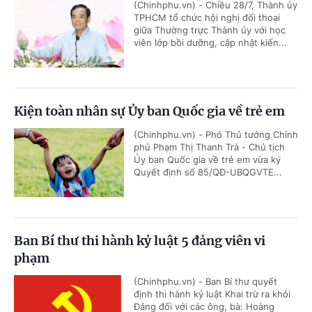
(Chinhphu.vn) - Chiều 28/7, Thành ủy
TPHCM tổ chức hội nghị đối thoại
giữa Thường trực Thành ủy với học
viên lớp bồi dưỡng, cập nhật kiến...
Kiện toàn nhân sự Ủy ban Quốc gia về trẻ em
(Chinhphu.vn) - Phó Thủ tướng Chính
phủ Phạm Thị Thanh Trà - Chủ tịch
Ủy ban Quốc gia về trẻ em vừa ký
Quyết định số 85/QĐ-UBQGVTE...
Ban Bí thư thi hành kỷ luật 5 đảng viên vi
phạm
(Chinhphu.vn) - Ban Bí thư quyết
định thi hành kỷ luật Khai trừ ra khỏi
Đảng đối với các ông, bà: Hoàng