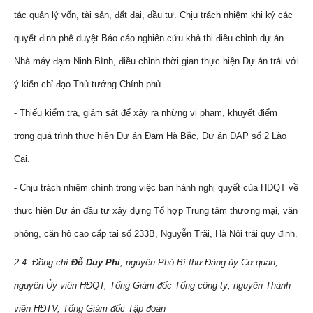
tác quản lý vốn, tài sản, đất đai, đầu tư. Chịu trách nhiệm khi ký các
quyết định phê duyệt Báo cáo nghiên cứu khả thi điều chỉnh dự án
Nhà máy đạm Ninh Bình, điều chỉnh thời gian thực hiện Dự án trái với
ý kiến chỉ đạo Thủ tướng Chính phủ.
- Thiếu kiểm tra, giám sát để xảy ra những vi phạm, khuyết điểm
trong quá trình thực hiện Dự án Đạm Hà Bắc, Dự án DAP số 2 Lào
Cai.
- Chịu trách nhiệm chính trong việc ban hành nghị quyết của HĐQT về
thực hiện Dự án đầu tư xây dựng Tổ hợp Trung tâm thương mại, văn
phòng, căn hộ cao cấp tại số 233B, Nguyễn Trãi, Hà Nội trái quy định.
2.4. Đồng chí
Đỗ Duy Phi
, nguyên Phó Bí thư Đảng ủy Cơ quan;
nguyên Ủy viên HĐQT, Tổng Giám đốc Tổng công ty; nguyên Thành
viên HĐTV, Tổng Giám đốc Tập đoàn