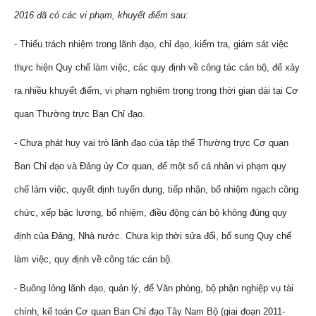
2016 đã có các vi phạm, khuyết điểm sau:
- Thiếu trách nhiệm trong lãnh đạo, chỉ đạo, kiểm tra, giám sát việc
thực hiện Quy chế làm việc, các quy định về công tác cán bộ, để xảy
ra nhiều khuyết điểm, vi phạm nghiêm trọng trong thời gian dài tại Cơ
quan Thường trực Ban Chỉ đạo.
- Chưa phát huy vai trò lãnh đạo của tập thể Thường trực Cơ quan
Ban Chỉ đạo và Đảng ủy Cơ quan, để một số cá nhân vi phạm quy
chế làm việc, quyết định tuyển dụng, tiếp nhận, bổ nhiệm ngạch công
chức, xếp bậc lương, bổ nhiệm, điều động cán bộ không đúng quy
định của Đảng, Nhà nước. Chưa kịp thời sửa đổi, bổ sung Quy chế
làm việc, quy định về công tác cán bộ.
- Buông lỏng lãnh đạo, quản lý, để Văn phòng, bộ phận nghiệp vụ tài
chính, kế toán Cơ quan Ban Chỉ đạo Tây Nam Bộ (giai đoạn 2011-