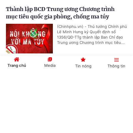
Thành lập BCĐ Trung ương Chương trình
mục tiêu quốc gia phòng, chống ma túy
(Chinhphu.vn) - Thủ tướng Chính phủ
Lê Minh Hưng ký Quyết định số
1356/QĐ-TTg thành lập Ban Chỉ đạo
Trung ương Chương trình mục tiêu...
Trang chủ
Media
Tin nóng
Thông tin
Hội nghị công bố các quyết định của Bộ Chính
trị, Ban Bí thư về công tác cán bộ
Cổng TTĐT Chính phủ
English
中文
(Chinhphu.vn) - Sáng 23/7, tại Trụ sở
Trung ương Đảng, Ủy viên Bộ Chính
trị, Thường trực Ban Bí thư Trần Cẩm
Tú chủ trì Hội nghị công bố các...
Chuyên mục