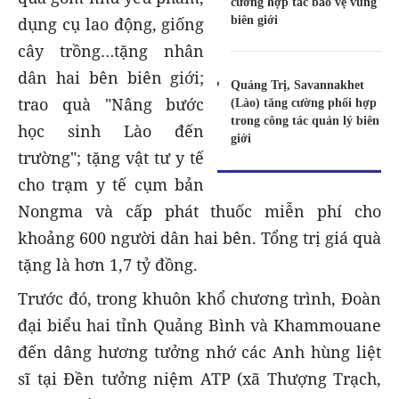
cường hợp tác bảo vệ vùng
biên giới
dụng cụ lao động, giống
cây trồng…tặng nhân
dân hai bên biên giới;
Quảng Trị, Savannakhet
trao quà "Nâng bước
(Lào) tăng cường phối hợp
trong công tác quản lý biên
học sinh Lào đến
giới
trường"; tặng vật tư y tế
cho trạm y tế cụm bản
Nongma và cấp phát thuốc miễn phí cho
khoảng 600 người dân hai bên. Tổng trị giá quà
tặng là hơn 1,7 tỷ đồng.
Trước đó, trong khuôn khổ chương trình, Đoàn
đại biểu hai tỉnh Quảng Bình và Khammouane
đến dâng hương tưởng nhớ các Anh hùng liệt
sĩ tại Đền tưởng niệm ATP (xã Thượng Trạch,