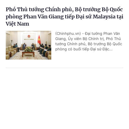
Phó Thủ tướng Chính phủ, Bộ trưởng Bộ Quốc
phòng Phan Văn Giang tiếp Đại sứ Malaysia tại
Việt Nam
(Chinhphu.vn) - Đại tướng Phan Văn
Giang, Ủy viên Bộ Chính trị, Phó Thủ
tướng Chính phủ, Bộ trưởng Bộ Quốc
phòng có buổi tiếp Đại sứ Đặc...
Thúc đẩy hợp tác quốc phòng Việt Nam - UAE
Cổng TTĐT Chính phủ
English
中文
theo hướng thực chất, hiệu quả
Trang chủ
Media
Tin nóng
Thông tin
(Chinhphu.vn) - Chiều 29/6, tại Hà
Nội, Đại tướng Phan Văn Giang, Ủy
viên Bộ Chính trị, Phó Thủ tướng
Chính phủ, Bộ trưởng Bộ Quốc...
Chuyên mục