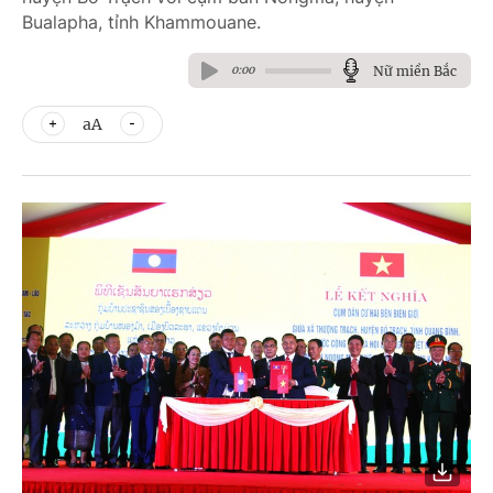
Bualapha, tỉnh Khammouane.
Nữ miền Bắc
0:00
aA