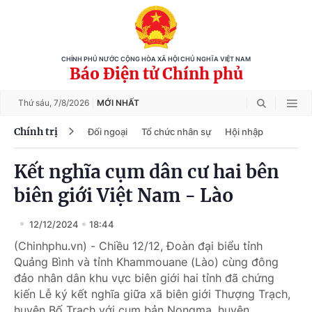
CHÍNH PHỦ NƯỚC CỘNG HÒA XÃ HỘI CHỦ NGHĨA VIỆT NAM
Báo Điện tử Chính phủ
Thứ sáu,
7/8/2026
MỚI NHẤT
Chính trị
Đối ngoại
Tổ chức nhân sự
Hội nhập
Kết nghĩa cụm dân cư hai bên
biên giới Việt Nam - Lào
12/12/2024
18:44
(Chinhphu.vn) - Chiều 12/12, Đoàn đại biểu tỉnh
Quảng Bình và tỉnh Khammouane (Lào) cùng đông
đảo nhân dân khu vực biên giới hai tỉnh đã chứng
kiến Lễ ký kết nghĩa giữa xã biên giới Thượng Trạch,
huyện Bố Trạch với cụm bản Nongma, huyện