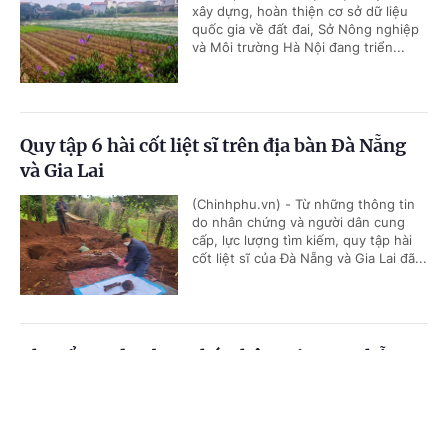
xây dựng, hoàn thiện cơ sở dữ liệu
quốc gia về đất đai, Sở Nông nghiệp
và Môi trường Hà Nội đang triển...
Quy tập 6 hài cốt liệt sĩ trên địa bàn Đà Nẵng
và Gia Lai
(Chinhphu.vn) - Từ những thông tin
do nhân chứng và người dân cung
cấp, lực lượng tìm kiếm, quy tập hài
cốt liệt sĩ của Đà Nẵng và Gia Lai đã...
Chuyển tư duy ban phát thông tin sang hỗ trợ
người dân tự bảo vệ bằng pháp luật
Cổng TTĐT Chính phủ
English
中文
(Chinhphu.vn) - Phát biểu tại tổ về
dự án Luật Phổ biến, giáo dục pháp
Trang chủ
Media
Tin nóng
Thông tin