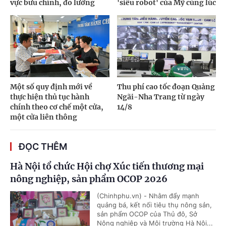
vực bưu chính, đo lường
'siêu robot' của Mỹ cùng lúc
Một số quy định mới về
Thu phí cao tốc đoạn Quảng
thực hiện thủ tục hành
Ngãi-Nha Trang từ ngày
chính theo cơ chế một cửa,
14/8
một cửa liên thông
ĐỌC THÊM
Hà Nội tổ chức Hội chợ Xúc tiến thương mại
nông nghiệp, sản phẩm OCOP 2026
(Chinhphu.vn) - Nhằm đẩy mạnh
quảng bá, kết nối tiêu thụ nông sản,
sản phẩm OCOP của Thủ đô, Sở
Nông nghiệp và Môi trường Hà Nội...