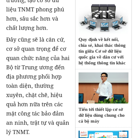
liệu TNMT phong phú
hơn, sâu sắc hơn và
chất lượng hơn.
Đây cũng sẽ là căn cứ,
Quy định về kết nối,
chia sẻ, khai thác thông
cơ sở quan trọng để cơ
tin giữa Cơ sở dữ liệu
quan chức năng của hai
quốc gia về dân cư với
hệ thống thông tin khác
Bộ từ Trung ương đến
địa phương phối hợp
toàn diện, thường
xuyên, chặt chẽ, hiệu
quả hơn nữa trên các
Tiến tới thiết lập cơ sở
mặt công tác bảo đảm
dữ liệu dùng chung cho
cả bộ máy
an ninh, trật tự và quản
lý TNMT.