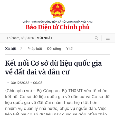
CHÍNH PHỦ NƯỚC CỘNG HÒA XÃ HỘI CHỦ NGHĨA VIỆT NAM
Báo Điện tử Chính phủ
Thứ năm,
6/8/2026
MỚI NHẤT
Xã hội
Pháp luật
Đời sống
Y tế
Kết nối Cơ sở dữ liệu quốc gia
về đất đai và dân cư
30/12/2022
09:08
(Chinhphu.vn) – Bộ Công an, Bộ TN&MT vừa tổ chức
kết nối Cơ sở dữ liệu quốc gia về dân cư và Cơ sở dữ
liệu quốc gia về đất đai nhằm thực hiện tốt hơn
nhiệm vụ quản lý nhà nước, phục vụ người dân. Việc
liên kết hai cơ sở dữ liệu này cũng sẽ góp phần tháo