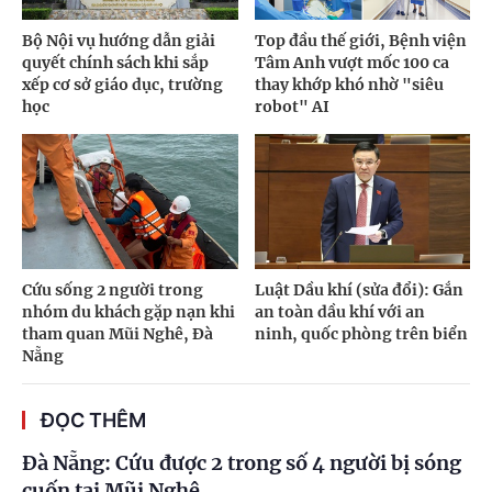
Bộ Nội vụ hướng dẫn giải
Top đầu thế giới, Bệnh viện
quyết chính sách khi sắp
Tâm Anh vượt mốc 100 ca
xếp cơ sở giáo dục, trường
thay khớp khó nhờ "siêu
học
robot" AI
Cứu sống 2 người trong
Luật Dầu khí (sửa đổi): Gắn
nhóm du khách gặp nạn khi
an toàn dầu khí với an
tham quan Mũi Nghê, Đà
ninh, quốc phòng trên biển
Nẵng
ĐỌC THÊM
Đà Nẵng: Cứu được 2 trong số 4 người bị sóng
cuốn tại Mũi Nghê