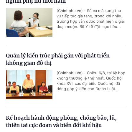
nghìn phụ nữ mỗi năm
(Chinhphu.vn) - Số ca mắc ung thư
vú tiếp tục gia tăng, trong khi nhiều
trường hợp vẫn được phát hiện ở giai
đoạn muộn. Bộ Y tế đặt mục tiêu...
Quản lý kiến trúc phải gắn với phát triển
không gian đô thị
(Chinhphu.vn) - Chiều 6/8, tại Kỳ họp
không thường lệ thứ nhất, Quốc hội
khóa XVI, các đại biểu Quốc hội đã
đóng góp ý kiến cho Dự án Luật...
Kế hoạch hành động phòng, chống bão, lũ,
thiên tai cực đoan và biến đổi khí hậu