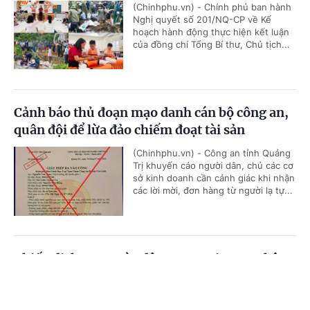
(Chinhphu.vn) - Chính phủ ban hành
Nghị quyết số 201/NQ-CP về Kế
hoạch hành động thực hiện kết luận
của đồng chí Tổng Bí thư, Chủ tịch...
Cảnh báo thủ đoạn mạo danh cán bộ công an,
quân đội để lừa đảo chiếm đoạt tài sản
(Chinhphu.vn) - Công an tỉnh Quảng
Trị khuyến cáo người dân, chủ các cơ
sở kinh doanh cần cảnh giác khi nhận
các lời mời, đơn hàng từ người lạ tự...
Chiến dịch 500 ngày đêm: Hơn 265.000 thân
nhân liệt sĩ đã được lấy mẫu phục vụ xác định
Cổng TTĐT Chính phủ
English
中文
danh tính