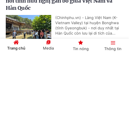
nối tình hữu nghị gắn bó giữa Việt Nam và
Hàn Quốc
(Chinhphu.vn) - Làng Việt Nam (K-
Vietnam Valley) tại huyện Bonghwa
(tỉnh Gyeongbuk) - nơi duy nhất tại
Hàn Quốc còn lưu lại di tích của...
Trang chủ
Media
Tin nóng
Thông tin
Nỗ lực đưa áo dài Việt Nam trở thành di sản
Cổng TTĐT Chính phủ
English
中文
văn hóa được UNESCO ghi danh
(Chinhphu.vn) - Phó Thủ tướng Phạm
Thị Thanh Trà đề nghị Hiệp hội Văn
hóa Áo dài Việt Nam phối hợp với Bộ
Văn hóa, Thể thao và Du lịch đẩy...
Chuyên mục
CHÍNH TRỊ
KINH TẾ
Gia Lai tập trung bảo tồn và phát huy tinh hoa