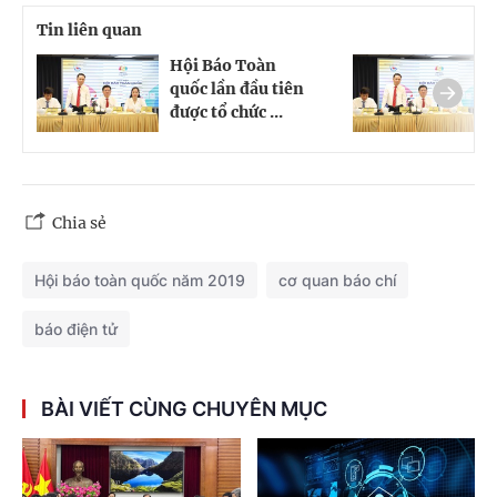
Tin liên quan
Hội Báo Toàn
H
quốc lần đầu tiên
q
được tổ chức ...
đ
Chia sẻ
Hội báo toàn quốc năm 2019
cơ quan báo chí
báo điện tử
BÀI VIẾT CÙNG CHUYÊN MỤC