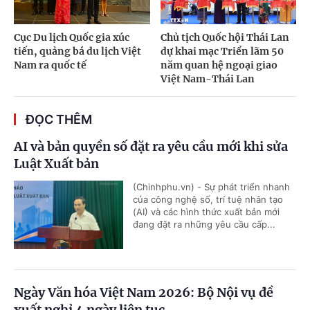
Cục Du lịch Quốc gia xúc
Chủ tịch Quốc hội Thái Lan
tiến, quảng bá du lịch Việt
dự khai mạc Triển lãm 50
Nam ra quốc tế
năm quan hệ ngoại giao
Việt Nam-Thái Lan
ĐỌC THÊM
AI và bản quyền số đặt ra yêu cầu mới khi sửa
Luật Xuất bản
(Chinhphu.vn) - Sự phát triển nhanh
của công nghệ số, trí tuệ nhân tạo
(AI) và các hình thức xuất bản mới
đang đặt ra những yêu cầu cấp...
Ngày Văn hóa Việt Nam 2026: Bộ Nội vụ đề
xuất nghỉ 4 ngày liên tục