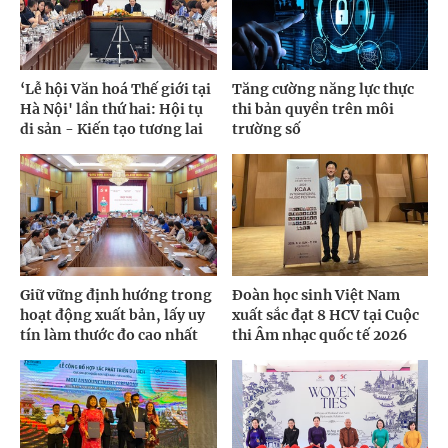
‘Lễ hội Văn hoá Thế giới tại
Tăng cường năng lực thực
Hà Nội' lần thứ hai: Hội tụ
thi bản quyền trên môi
di sản - Kiến tạo tương lai
trường số
Giữ vững định hướng trong
Đoàn học sinh Việt Nam
hoạt động xuất bản, lấy uy
xuất sắc đạt 8 HCV tại Cuộc
tín làm thước đo cao nhất
thi Âm nhạc quốc tế 2026