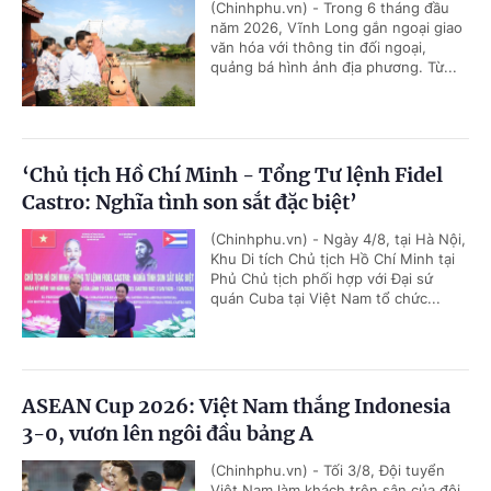
(Chinhphu.vn) - Trong 6 tháng đầu
năm 2026, Vĩnh Long gắn ngoại giao
văn hóa với thông tin đối ngoại,
quảng bá hình ảnh địa phương. Từ...
‘Chủ tịch Hồ Chí Minh - Tổng Tư lệnh Fidel
Castro: Nghĩa tình son sắt đặc biệt’
(Chinhphu.vn) - Ngày 4/8, tại Hà Nội,
Khu Di tích Chủ tịch Hồ Chí Minh tại
Phủ Chủ tịch phối hợp với Đại sứ
quán Cuba tại Việt Nam tổ chức...
ASEAN Cup 2026: Việt Nam thắng Indonesia
3-0, vươn lên ngôi đầu bảng A
(Chinhphu.vn) - Tối 3/8, Đội tuyển
Việt Nam làm khách trên sân của đội