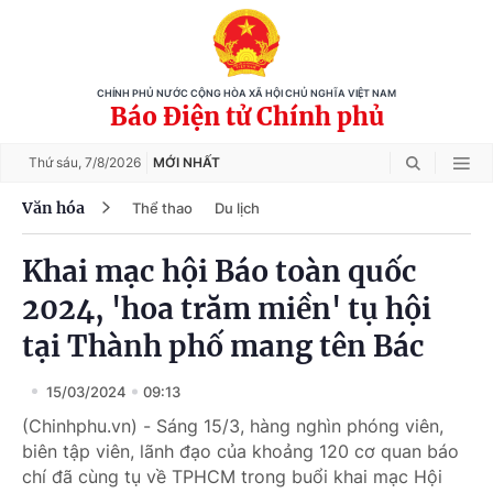
CHÍNH PHỦ NƯỚC CỘNG HÒA XÃ HỘI CHỦ NGHĨA VIỆT NAM
Báo Điện tử Chính phủ
Thứ sáu,
7/8/2026
MỚI NHẤT
Văn hóa
Thể thao
Du lịch
Khai mạc hội Báo toàn quốc
2024, 'hoa trăm miền' tụ hội
tại Thành phố mang tên Bác
15/03/2024
09:13
(Chinhphu.vn) - Sáng 15/3, hàng nghìn phóng viên,
biên tập viên, lãnh đạo của khoảng 120 cơ quan báo
chí đã cùng tụ về TPHCM trong buổi khai mạc Hội