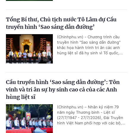
Tổng Bí thư, Chủ tịch nước Tô Lâm dự Cầu
truyền hình ‘Sao sáng dẫn đường’
(Chinhphu.vn) - Chương trình cầu
truyền hình "Sao sáng dẫn đường"
khắc họa hành trình tri ân các anh
hùng liệt sĩ đã hy sinh vì Tổ quốc,...
Cầu truyền hình ‘Sao sáng dẫn đường’: Tôn
vinh và tri ân sự hy sinh cao cả của các Anh
hùng liệt sĩ
(Chinhphu.vn) – Nhân kỷ niệm 79
năm ngày Thương binh - Liệt sĩ
(27/7/1947 - 27/7/2026), Đài Truyền
hình Việt Nam phối hợp với các bộ,...