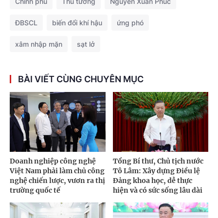
Chính phủ
Thủ tướng
Nguyễn Xuân Phúc
ĐBSCL
biến đổi khí hậu
ứng phó
xâm nhập mặn
sạt lở
BÀI VIẾT CÙNG CHUYÊN MỤC
Doanh nghiệp công nghệ
Tổng Bí thư, Chủ tịch nước
Việt Nam phải làm chủ công
Tô Lâm: Xây dựng Điều lệ
nghệ chiến lược, vươn ra thị
Đảng khoa học, dễ thực
trường quốc tế
hiện và có sức sống lâu dài