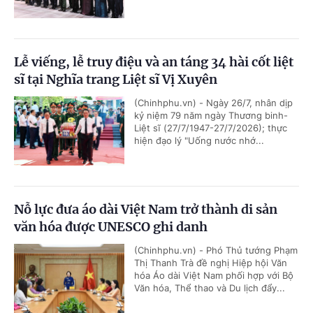
Lễ viếng, lễ truy điệu và an táng 34 hài cốt liệt
sĩ tại Nghĩa trang Liệt sĩ Vị Xuyên
(Chinhphu.vn) - Ngày 26/7, nhân dịp
kỷ niệm 79 năm ngày Thương binh-
Liệt sĩ (27/7/1947-27/7/2026); thực
hiện đạo lý "Uống nước nhớ...
Nỗ lực đưa áo dài Việt Nam trở thành di sản
văn hóa được UNESCO ghi danh
(Chinhphu.vn) - Phó Thủ tướng Phạm
Thị Thanh Trà đề nghị Hiệp hội Văn
hóa Áo dài Việt Nam phối hợp với Bộ
Văn hóa, Thể thao và Du lịch đẩy...