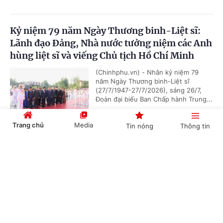
Kỷ niệm 79 năm Ngày Thương binh-Liệt sĩ:
Lãnh đạo Đảng, Nhà nước tưởng niệm các Anh
hùng liệt sĩ và viếng Chủ tịch Hồ Chí Minh
(Chinhphu.vn) - Nhân kỷ niệm 79
năm Ngày Thương binh-Liệt sĩ
(27/7/1947-27/7/2026), sáng 26/7,
Đoàn đại biểu Ban Chấp hành Trung...
Trang chủ
Media
Tin nóng
Thông tin
Chủ tịch Quốc hội Campuchia sẽ thăm chính
Cổng TTĐT Chính phủ
English
中文
thức Việt Nam
(Chinhphu.vn) - Nhận lời mời của Chủ
tịch Quốc hội Trần Thanh Mẫn, Chủ
tịch Quốc hội Campuchia Samdech
Khuon Sudary sẽ thăm chính thức...
Chuyên mục