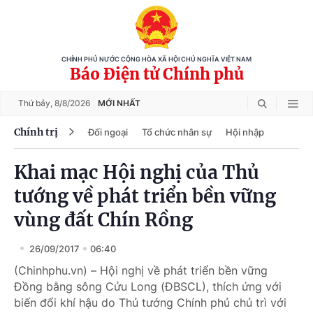
CHÍNH PHỦ NƯỚC CỘNG HÒA XÃ HỘI CHỦ NGHĨA VIỆT NAM
Báo Điện tử Chính phủ
Thứ bảy,
8/8/2026
MỚI NHẤT
Chính trị
Đối ngoại
Tổ chức nhân sự
Hội nhập
Khai mạc Hội nghị của Thủ
tướng về phát triển bền vững
vùng đất Chín Rồng
26/09/2017
06:40
(Chinhphu.vn) – Hội nghị về phát triển bền vững
Đồng bằng sông Cửu Long (ĐBSCL), thích ứng với
biến đổi khí hậu do Thủ tướng Chính phủ chủ trì với