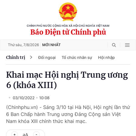
CHÍNH PHỦ NƯỚC CỘNG HÒA XÃ HỘI CHỦ NGHĨA VIỆT NAM
Báo Điện tử Chính phủ
Thứ sáu,
7/8/2026
MỚI NHẤT
Chính trị
Đối ngoại
Tổ chức nhân sự
Hội nhập
Khai mạc Hội nghị Trung ương
6 (khóa XIII)
03/10/2022
10:08
(Chinhphu.vn) - Sáng 3/10 tại Hà Nội, Hội nghị lần thứ
6 Ban Chấp hành Trung ương Đảng Cộng sản Việt
Nam khóa XIII chính thức khai mạc.
aA