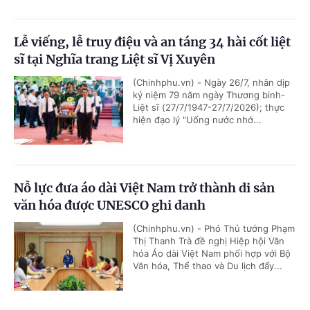
Lễ viếng, lễ truy điệu và an táng 34 hài cốt liệt
sĩ tại Nghĩa trang Liệt sĩ Vị Xuyên
(Chinhphu.vn) - Ngày 26/7, nhân dịp
kỷ niệm 79 năm ngày Thương binh-
Liệt sĩ (27/7/1947-27/7/2026); thực
hiện đạo lý "Uống nước nhớ...
Nỗ lực đưa áo dài Việt Nam trở thành di sản
văn hóa được UNESCO ghi danh
(Chinhphu.vn) - Phó Thủ tướng Phạm
Thị Thanh Trà đề nghị Hiệp hội Văn
hóa Áo dài Việt Nam phối hợp với Bộ
Văn hóa, Thể thao và Du lịch đẩy...