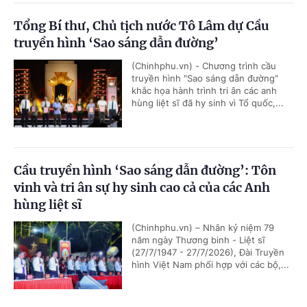
Tổng Bí thư, Chủ tịch nước Tô Lâm dự Cầu
truyền hình ‘Sao sáng dẫn đường’
(Chinhphu.vn) - Chương trình cầu
truyền hình "Sao sáng dẫn đường"
khắc họa hành trình tri ân các anh
hùng liệt sĩ đã hy sinh vì Tổ quốc,...
Cầu truyền hình ‘Sao sáng dẫn đường’: Tôn
vinh và tri ân sự hy sinh cao cả của các Anh
hùng liệt sĩ
(Chinhphu.vn) – Nhân kỷ niệm 79
năm ngày Thương binh - Liệt sĩ
(27/7/1947 - 27/7/2026), Đài Truyền
hình Việt Nam phối hợp với các bộ,...