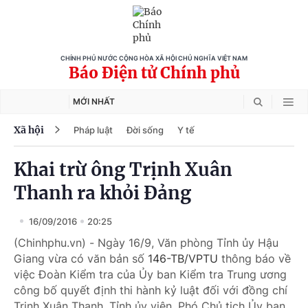
CHÍNH PHỦ NƯỚC CỘNG HÒA XÃ HỘI CHỦ NGHĨA VIỆT NAM
Báo Điện tử Chính phủ
MỚI NHẤT
Xã hội
Pháp luật
Đời sống
Y tế
Khai trừ ông Trịnh Xuân
Thanh ra khỏi Đảng
16/09/2016
20:25
(Chinhphu.vn) - Ngày 16/9, Văn phòng Tỉnh ủy Hậu
Giang vừa có văn bản số
146-TB/VPTU
thông báo về
việc Đoàn Kiểm tra của Ủy ban Kiểm tra Trung ương
công bố quyết định thi hành kỷ luật đối với đồng chí
Trịnh Xuân Thanh, Tỉnh ủy viên, Phó Chủ tịch Ủy ban