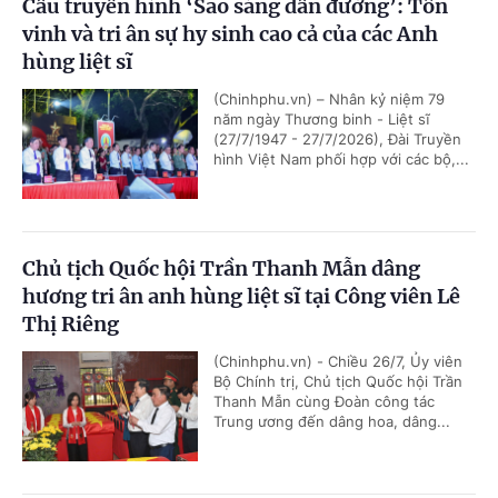
Cầu truyền hình ‘Sao sáng dẫn đường’: Tôn
vinh và tri ân sự hy sinh cao cả của các Anh
hùng liệt sĩ
(Chinhphu.vn) – Nhân kỷ niệm 79
năm ngày Thương binh - Liệt sĩ
(27/7/1947 - 27/7/2026), Đài Truyền
hình Việt Nam phối hợp với các bộ,...
Chủ tịch Quốc hội Trần Thanh Mẫn dâng
hương tri ân anh hùng liệt sĩ tại Công viên Lê
Thị Riêng
(Chinhphu.vn) - Chiều 26/7, Ủy viên
Bộ Chính trị, Chủ tịch Quốc hội Trần
Thanh Mẫn cùng Đoàn công tác
Trung ương đến dâng hoa, dâng...