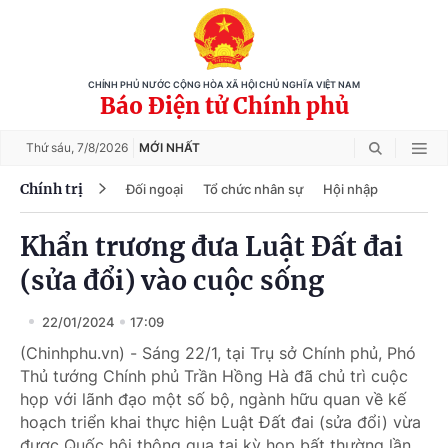
CHÍNH PHỦ NƯỚC CỘNG HÒA XÃ HỘI CHỦ NGHĨA VIỆT NAM
Báo Điện tử Chính phủ
Thứ sáu,
7/8/2026
MỚI NHẤT
Chính trị
Đối ngoại
Tổ chức nhân sự
Hội nhập
Khẩn trương đưa Luật Đất đai
(sửa đổi) vào cuộc sống
22/01/2024
17:09
(Chinhphu.vn) - Sáng 22/1, tại Trụ sở Chính phủ, Phó
Thủ tướng Chính phủ Trần Hồng Hà đã chủ trì cuộc
họp với lãnh đạo một số bộ, ngành hữu quan về kế
hoạch triển khai thực hiện Luật Đất đai (sửa đổi) vừa
được Quốc hội thông qua tại kỳ họp bất thường lần