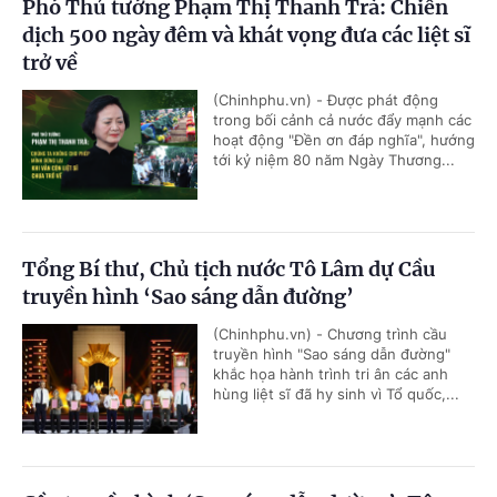
Phó Thủ tướng Phạm Thị Thanh Trà: Chiến
dịch 500 ngày đêm và khát vọng đưa các liệt sĩ
trở về
(Chinhphu.vn) - Được phát động
trong bối cảnh cả nước đẩy mạnh các
hoạt động "Đền ơn đáp nghĩa", hướng
tới kỷ niệm 80 năm Ngày Thương...
Tổng Bí thư, Chủ tịch nước Tô Lâm dự Cầu
truyền hình ‘Sao sáng dẫn đường’
(Chinhphu.vn) - Chương trình cầu
truyền hình "Sao sáng dẫn đường"
khắc họa hành trình tri ân các anh
hùng liệt sĩ đã hy sinh vì Tổ quốc,...