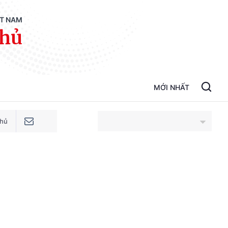
ỆT NAM
phủ
MỚI NHẤT
phủ
An Giang
Bắc Ninh
Cao Bằng