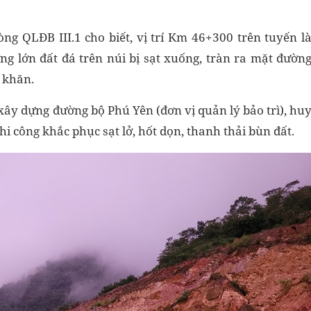
g QLĐB III.1 cho biết, vị trí Km 46+300 trên tuyến l
ng lớn đất đá trên núi bị sạt xuống, tràn ra mặt đườn
 khăn.
xây dựng đường bộ Phú Yên (đơn vị quản lý bảo trì), hu
hi công khắc phục sạt lở, hốt dọn, thanh thải bùn đất.