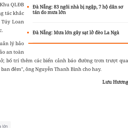
c Khu QLĐB
Đà Nẵng: 83 ngôi nhà bị ngập, 7 hộ dân sơ
tán do mưa lớn
ng tác khắc
– Túy Loan
c.
Đà Nẵng: Mưa lớn gây sạt lở đèo La Ngà
quản lý bảo
bảo an toàn
lở; bố trí thêm các biển cảnh báo đường trơn trượt qu
ào ban đêm", ông Nguyễn Thanh Bình cho hay.
Lưu Hươn
 lớn