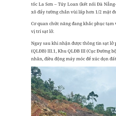
tốc La Sơn – Túy Loan (kết nối Đà Nẵng
xô đẩy tường chắn vùi lấp hơn 1/2 mặt đ
Cơ quan chức năng đang khắc phục tạm v
vị trí sạt lở.
Ngay sau khi nhận được thông tin sạt lở
(QLĐB) III.1, Khu QLĐB III (Cục Đường bộ 
nhân, điều động máy móc để xúc dọn đất