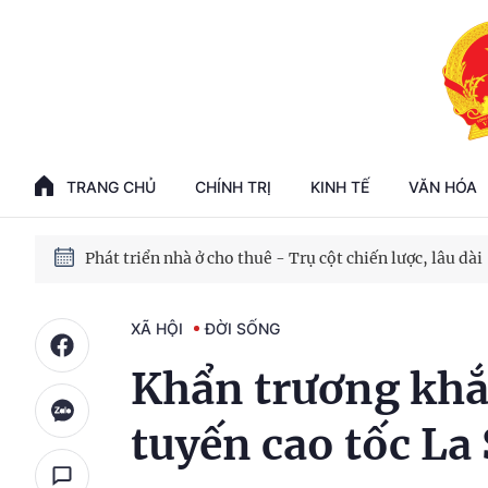
Phát triển kinh tế nhà nước trong kỷ nguyên mới
100 ngày xử lý các điểm nghẽn về chuyển đổi số
TRANG CHỦ
CHÍNH TRỊ
KINH TẾ
VĂN HÓA
Phát triển nhà ở cho thuê - Trụ cột chiến lược, lâu dài
Phát triển kinh tế nhà nước trong kỷ nguyên mới
XÃ HỘI
ĐỜI SỐNG
Khẩn trương khắc
tuyến cao tốc La