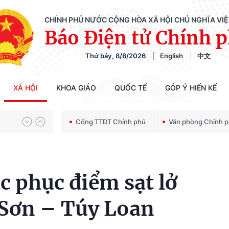
CHÍNH PHỦ NƯỚC CỘNG HÒA XÃ HỘI CHỦ NGHĨA VI
Báo Điện tử Chính 
Thứ bảy, 8/8/2026
English
中文
Chiến dịch 500 ngày đêm tìm kiếm, quy tập và xác định danh tính hài cốt liệt sĩ
XÃ HỘI
KHOA GIÁO
QUỐC TẾ
GÓP Ý HIẾN KẾ
Bảo vệ nền tảng tư tưởng của Đảng trong kỷ nguyên phát triển mới
Cổng TTĐT Chính phủ
Văn phòng Chính 
Chiến dịch 500 ngày đêm tìm kiếm, quy tập và xác định danh tính hài cốt liệt sĩ
 phục điểm sạt lở
 Sơn – Túy Loan