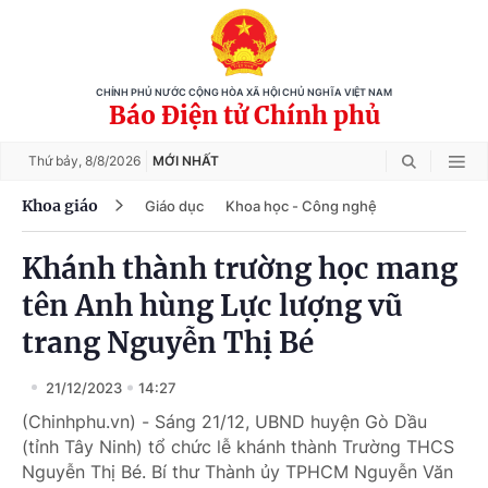
CHÍNH PHỦ NƯỚC CỘNG HÒA XÃ HỘI CHỦ NGHĨA VIỆT NAM
Báo Điện tử Chính phủ
Thứ bảy,
8/8/2026
MỚI NHẤT
Khoa giáo
Giáo dục
Khoa học - Công nghệ
Khánh thành trường học mang
tên Anh hùng Lực lượng vũ
trang Nguyễn Thị Bé
21/12/2023
14:27
(Chinhphu.vn) - Sáng 21/12, UBND huyện Gò Dầu
(tỉnh Tây Ninh) tổ chức lễ khánh thành Trường THCS
Nguyễn Thị Bé. Bí thư Thành ủy TPHCM Nguyễn Văn