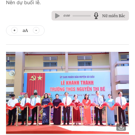
Nên dự buổi lễ.
Nữ miền Bắc
0:00
aA