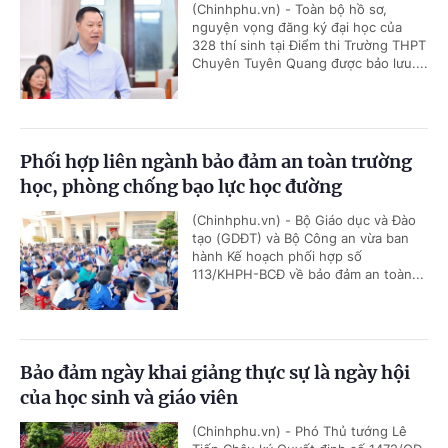
(Chinhphu.vn) - Toàn bộ hồ sơ,
nguyện vọng đăng ký đại học của
328 thí sinh tại Điểm thi Trường THPT
Chuyên Tuyên Quang được bảo lưu....
Phối hợp liên ngành bảo đảm an toàn trường
học, phòng chống bạo lực học đường
(Chinhphu.vn) - Bộ Giáo dục và Đào
tạo (GDĐT) và Bộ Công an vừa ban
hành Kế hoạch phối hợp số
113/KHPH-BCĐ về bảo đảm an toàn...
Bảo đảm ngày khai giảng thực sự là ngày hội
của học sinh và giáo viên
(Chinhphu.vn) - Phó Thủ tướng Lê