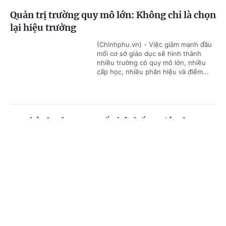
Quản trị trường quy mô lớn: Không chỉ là chọn
lại hiệu trưởng
(Chinhphu.vn) - Việc giảm mạnh đầu
mối cơ sở giáo dục sẽ hình thành
nhiều trường có quy mô lớn, nhiều
cấp học, nhiều phân hiệu và điểm...
Ban hành Khung cơ cấu hệ thống giáo dục
quốc dân
Cổng TTĐT Chính phủ
English
中文
(Chinhphu.vn) - Phó Thủ tướng Chính
phủ Lê Tiến Châu ký Quyết định số
Trang chủ
Media
Tin nóng
Thông tin
38/2026/QĐ-TTg ngày 23/7/2026 quy
định Khung cơ cấu hệ thống giáo...
Chuyên mục