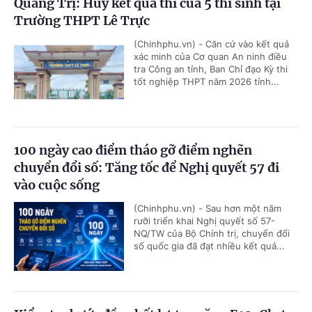
Quảng Trị: Hủy kết quả thi của 5 thí sinh tại
Trường THPT Lê Trực
(Chinhphu.vn) - Căn cứ vào kết quả
xác minh của Cơ quan An ninh điều
tra Công an tỉnh, Ban Chỉ đạo Kỳ thi
tốt nghiệp THPT năm 2026 tỉnh...
100 ngày cao điểm tháo gỡ điểm nghẽn
chuyển đổi số: Tăng tốc để Nghị quyết 57 đi
vào cuộc sống
(Chinhphu.vn) - Sau hơn một năm
rưỡi triển khai Nghị quyết số 57-
NQ/TW của Bộ Chính trị, chuyển đổi
số quốc gia đã đạt nhiều kết quả...