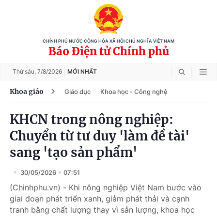
CHÍNH PHỦ NƯỚC CỘNG HÒA XÃ HỘI CHỦ NGHĨA VIỆT NAM
Báo Điện tử Chính phủ
Thứ sáu,
7/8/2026
MỚI NHẤT
Khoa giáo
Giáo dục
Khoa học - Công nghệ
KHCN trong nông nghiệp:
Chuyển từ tư duy 'làm đề tài'
sang 'tạo sản phẩm'
30/05/2026
07:51
(Chinhphu.vn) - Khi nông nghiệp Việt Nam bước vào
giai đoạn phát triển xanh, giảm phát thải và cạnh
tranh bằng chất lượng thay vì sản lượng, khoa học