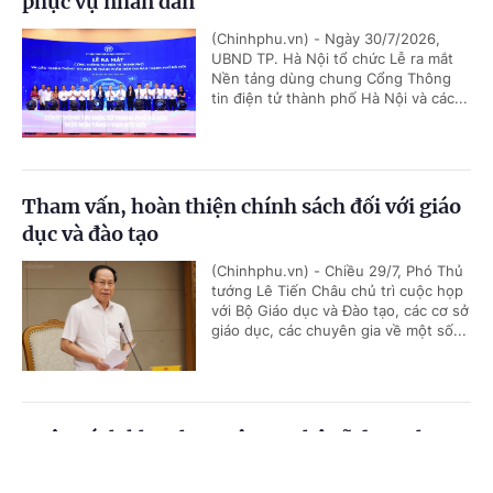
phục vụ nhân dân
(Chinhphu.vn) - Ngày 30/7/2026,
UBND TP. Hà Nội tổ chức Lễ ra mắt
Nền tảng dùng chung Cổng Thông
tin điện tử thành phố Hà Nội và các...
Tham vấn, hoàn thiện chính sách đối với giáo
dục và đào tạo
(Chinhphu.vn) - Chiều 29/7, Phó Thủ
tướng Lê Tiến Châu chủ trì cuộc họp
với Bộ Giáo dục và Đào tạo, các cơ sở
giáo dục, các chuyên gia về một số...
Ngân sách khoa học, công nghệ sẽ được theo
dõi đến từng xã trên nền tảng số
Cổng TTĐT Chính phủ
English
中文