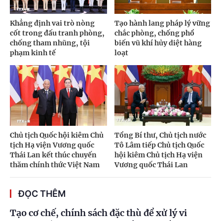
Khẳng định vai trò nòng
Tạo hành lang pháp lý vững
cốt trong đấu tranh phòng,
chắc phòng, chống phổ
chống tham nhũng, tội
biến vũ khí hủy diệt hàng
phạm kinh tế
loạt
Chủ tịch Quốc hội kiêm Chủ
Tổng Bí thư, Chủ tịch nước
tịch Hạ viện Vương quốc
Tô Lâm tiếp Chủ tịch Quốc
Thái Lan kết thúc chuyến
hội kiêm Chủ tịch Hạ viện
thăm chính thức Việt Nam
Vương quốc Thái Lan
ĐỌC THÊM
Tạo cơ chế, chính sách đặc thù để xử lý vi