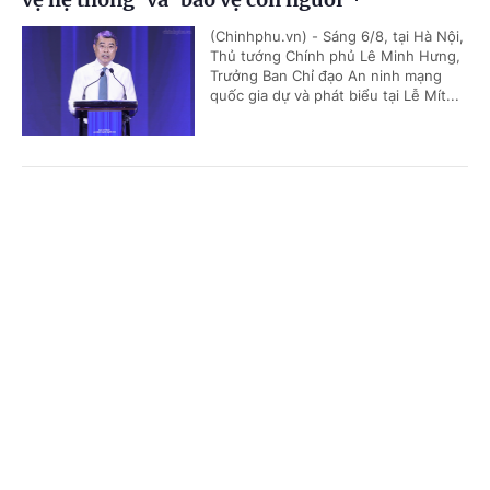
(Chinhphu.vn) - Sáng 6/8, tại Hà Nội,
Thủ tướng Chính phủ Lê Minh Hưng,
Trưởng Ban Chỉ đạo An ninh mạng
quốc gia dự và phát biểu tại Lễ Mít...
Toàn văn phát biểu của Thường trực Ban Bí
Cổng TTĐT Chính phủ
English
中文
thư Trần Cẩm Tú tại Phiên họp toàn thể về đối
ngoại Đảng và đối ngoại nhân dân
Trang chủ
Media
Tin nóng
Thông tin
(Chinhphu.vn) - Sáng 5/8, tại Hà Nội,
trong khuôn khổ Hội nghị Ngoại giao
lần thứ 33, Ủy viên Bộ Chính trị,
Chuyên mục
Thường trực Ban Bí thư Trần Cẩm...
CHÍNH TRỊ
KINH TẾ
Thường trực Ban Bí thư Trần Cẩm Tú tiếp Đại
VĂN HÓA
XÃ HỘI
sứ Singapore