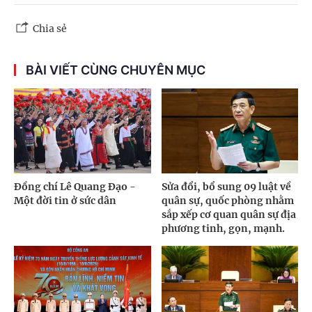
Chia sẻ
BÀI VIẾT CÙNG CHUYÊN MỤC
Đồng chí Lê Quang Đạo -
Sửa đổi, bổ sung 09 luật về
Một đời tin ở sức dân
quân sự, quốc phòng nhằm
sắp xếp cơ quan quân sự địa
phương tinh, gọn, mạnh.