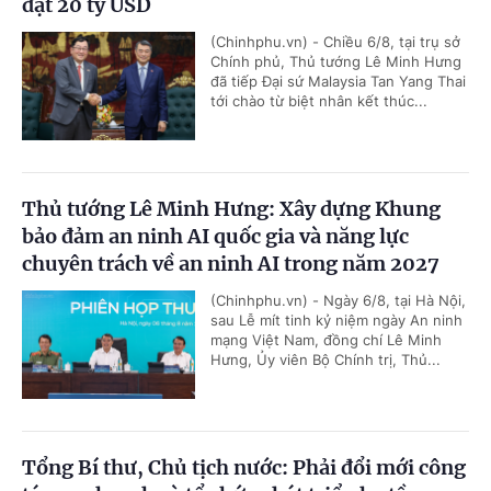
đạt 20 tỷ USD
(Chinhphu.vn) - Chiều 6/8, tại trụ sở
Chính phủ, Thủ tướng Lê Minh Hưng
đã tiếp Đại sứ Malaysia Tan Yang Thai
tới chào từ biệt nhân kết thúc...
Thủ tướng Lê Minh Hưng: Xây dựng Khung
bảo đảm an ninh AI quốc gia và năng lực
chuyên trách về an ninh AI trong năm 2027
(Chinhphu.vn) - Ngày 6/8, tại Hà Nội,
sau Lễ mít tinh kỷ niệm ngày An ninh
mạng Việt Nam, đồng chí Lê Minh
Hưng, Ủy viên Bộ Chính trị, Thủ...
Tổng Bí thư, Chủ tịch nước: Phải đổi mới công