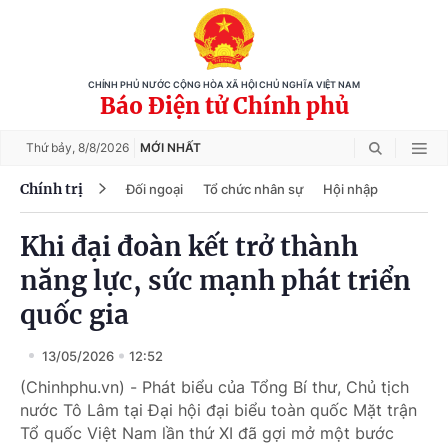
CHÍNH PHỦ NƯỚC CỘNG HÒA XÃ HỘI CHỦ NGHĨA VIỆT NAM
Báo Điện tử Chính phủ
Thứ bảy,
8/8/2026
MỚI NHẤT
Chính trị
Đối ngoại
Tổ chức nhân sự
Hội nhập
Khi đại đoàn kết trở thành
năng lực, sức mạnh phát triển
quốc gia
13/05/2026
12:52
(Chinhphu.vn) - Phát biểu của Tổng Bí thư, Chủ tịch
nước Tô Lâm tại Đại hội đại biểu toàn quốc Mặt trận
Tổ quốc Việt Nam lần thứ XI đã gợi mở một bước