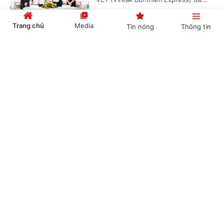
Trang chủ
Media
Tin nóng
Thông tin
Doanh nghiệp đồng hành kiến tạo động lực
Cổng TTĐT Chính phủ
English
中文
tăng trưởng bền vững
(Chinhphu.vn) - Sáng 6/8, tại Hưng
Yên, Hội đồng Doanh nghiệp vì sự
phát triển bền vững thuộc Liên đoàn
Thương mại và Công nghiệp Việt...
Chuyên mục
CHÍNH TRỊ
KINH TẾ
Phó Thủ tướng Thường trực Phạm Gia Túc:
Sửa đổi 3 luật trong lĩnh vực ngân hàng nhằm
VĂN HÓA
XÃ HỘI
hoàn thiện thể chế, khắc phục khoảng trống
KHOA GIÁO
QUỐC TẾ
pháp lý
GÓP Ý HIẾN KẾ
(Chinhphu.vn) - Tiếp tục chương
trình Kỳ họp không thường lệ thứ