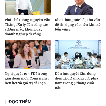
Phó Thủ tướng Nguyễn Văn
Khơi thông sức hấp thụ vốn
Thắng: Xử lý đến cùng các
để tín dụng vào nền kinh tế
vướng mắc, không đẩy
bền vững
doanh nghiệp đi vòng
Nghị quyết 10 - FDI trong
Dồn lực, quyết tâm đóng
giai đoạn mới: Công nghệ,
điện 14 dự án khu vực phía
liên kết và giá trị dài hạn
nam trong 5 tháng cuối
năm
ĐỌC THÊM