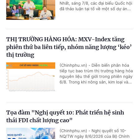
Nhất, sáng 7/8, các đại biểu Quốc hội
đã thảo luận tại tổ về một số dự án...
THỊ TRƯỜNG HÀNG HÓA: MXV-Index tăng
phiên thứ ba liên tiếp, nhóm năng lượng ‘kéo’
thị trường
(Chinhphu.vn) - Diễn biến phân hóa
tiếp tục bao trùm thị trường hàng hóa
nguyên liệu thế giới trong phiên ngày
6/8. Trong khi nông sản, kim loại và...
Tọa đàm "Nghị quyết 10: Phát triển hệ sinh
thái FDI chất lượng cao"
(Chinhphu.vn) - Nghị quyết số 10-
NQ/TW ngày 8/6/2026 của Bộ Chính