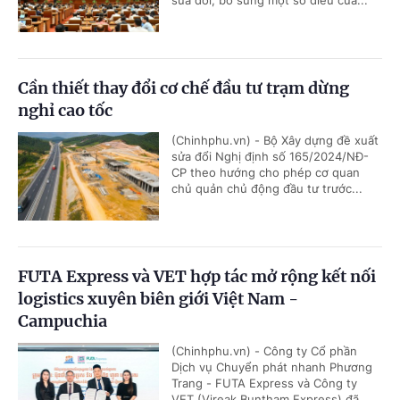
sửa đổi, bổ sung một số điều của...
Cần thiết thay đổi cơ chế đầu tư trạm dừng
nghỉ cao tốc
(Chinhphu.vn) - Bộ Xây dựng đề xuất
sửa đổi Nghị định số 165/2024/NĐ-
CP theo hướng cho phép cơ quan
chủ quản chủ động đầu tư trước...
FUTA Express và VET hợp tác mở rộng kết nối
logistics xuyên biên giới Việt Nam -
Campuchia
(Chinhphu.vn) - Công ty Cổ phần
Dịch vụ Chuyển phát nhanh Phương
Trang - FUTA Express và Công ty
VET (Vireak Buntham Express) đã...